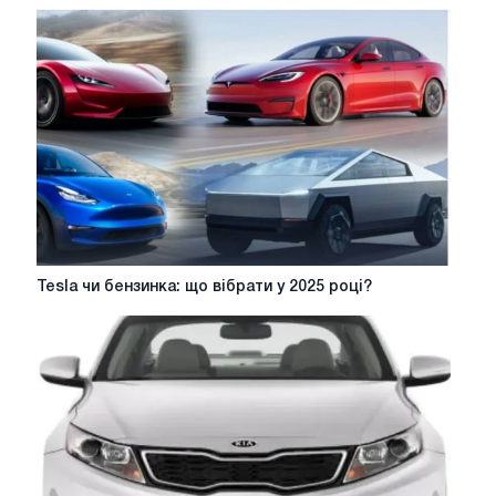
Tesla
Tesla чи бензинка: що вібрати у 2025 році?
чи
бензинка:
що
вібрати
у
2025
році?