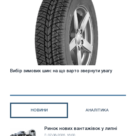
як
обрати
надійний
мотоцикл
Вибір
Вибір зимових шин: на що варто звернути увагу
зимових
шин:
на
що
варто
звернути
НОВИНИ
АНАЛІТИКА
увагу
Ринок нових вантажівок у липні
Ринок
07-08-2026, 16:00