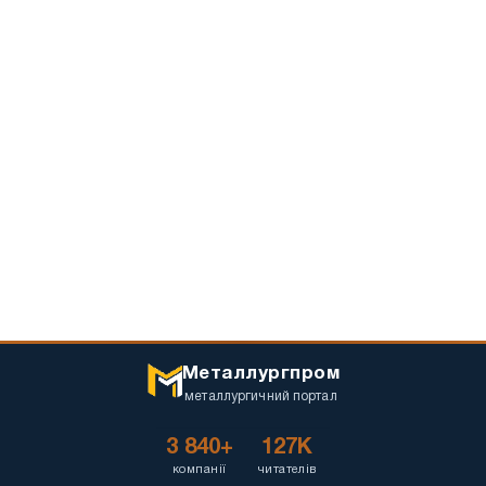
Металлургпром
металлургичний портал
3 840+
127K
компанії
читателів