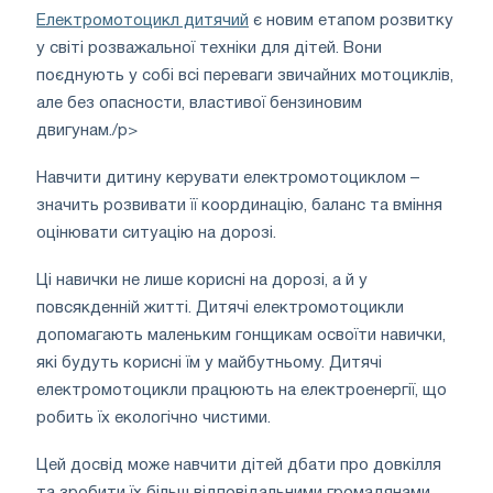
Електромотоцикл дитячий
є новим етапом розвитку
у світі розважальної техніки для дітей. Вони
поєднують у собі всі переваги звичайних мотоциклів,
але без опасности, властивої бензиновим
двигунам./p>
Навчити дитину керувати електромотоциклом –
значить розвивати її координацію, баланс та вміння
оцінювати ситуацію на дорозі.
Ці навички не лише корисні на дорозі, а й у
повсякденній житті. Дитячі електромотоцикли
допомагають маленьким гонщикам освоїти навички,
які будуть корисні їм у майбутньому. Дитячі
електромотоцикли працюють на електроенергії, що
робить їх екологічно чистими.
Цей досвід може навчити дітей дбати про довкілля
та зробити їх більш відповідальними громадянами