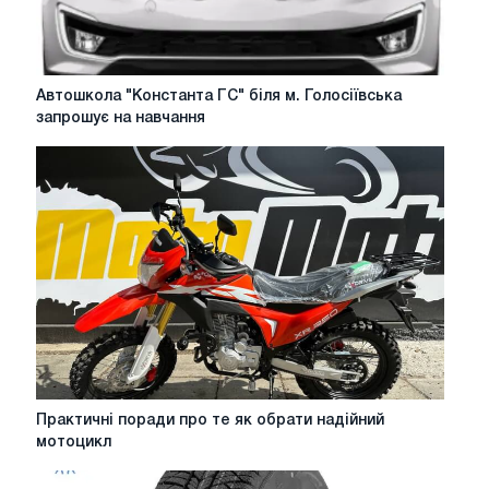
Автошкола
Автошкола "Константа ГС" біля м. Голосіївська
"Константа
запрошує на навчання
ГС"
біля
м.
Голосіївська
запрошує
на
навчання
Практичні
Практичні поради про те як обрати надійний
поради
мотоцикл
про
те