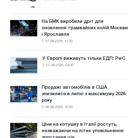
нових
вантажівок
у
липні
На БМК виробили дріт для
На
оновлення трамвайних колій Москви
БМК
і Ярославля
виробили
07-08-2026, 11:00
дріт
для
оновлення
У Європі виживуть тільки ЕДП: PwC
У
трамвайних
07-08-2026, 04:00
Європі
колій
виживуть
Москви
тільки
і
ЕДП:
Продажі автомобілів в США
Ярославля
Продажі
PwC
знизилися в липні з максимуму 2026
автомобілів
року
в
06-08-2026, 19:00
США
знизилися
в
Ціни на котушку в Італії ростуть,
Ціни
липні
незважаючи на літнє уповільнення
на
з
зростання цін