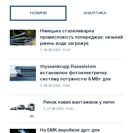
їх
альтернативи:
НОВИНИ
АНАЛІТИКА
вибір
та
переваги
Німецька сталеливарна
Німецька
промисловість попереджає: низький
сталеливарна
рівень води загрожує
промисловість
08-08-2026, 10:00
попереджає:
низький
рівень
thyssenkrupp Rasselstein
thyssenkrupp
води
встановлює фотоелектричну
Rasselstein
загрожує
систему потужністю 8 МВт для
встановлює
безпеці
08-08-2026, 10:00
фотоелектричну
поставок
систему
потужністю
Ринок нових вантажівок у липні
Ринок
8
07-08-2026, 16:00
нових
МВт
вантажівок
для
у
досягнення
липні
На БМК виробили дріт для
цілей
На