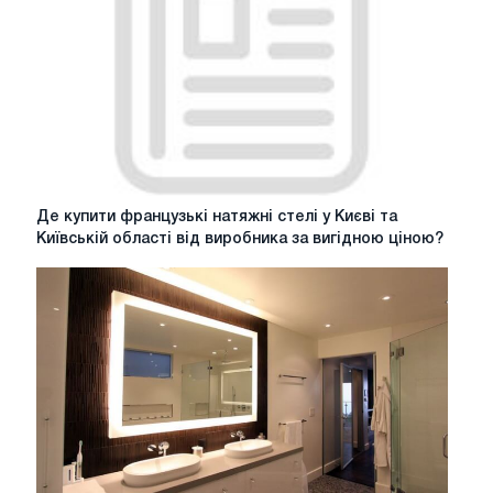
Києві
для
вашої
квартири
та
їх
ціни
Де
Де купити французькі натяжні стелі у Києві та
купити
Київській області від виробника за вигідною ціною?
французькі
натяжні
стелі
у
Києві
та
Київській
області
від
виробника
за