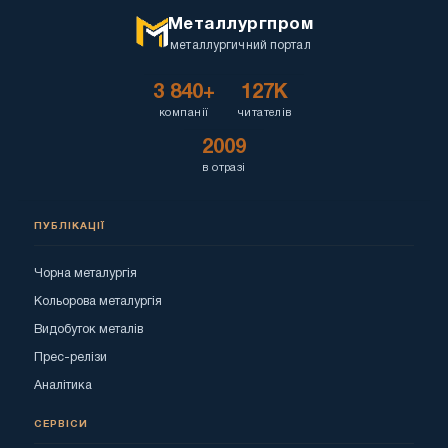
Металлургпром
металлургичний портал
3 840+
127K
компанії
читателів
2009
в отразі
ПУБЛІКАЦІЇ
Чорна металургія
Кольорова металургія
Видобуток металів
Прес-релізи
Аналітика
СЕРВІСИ