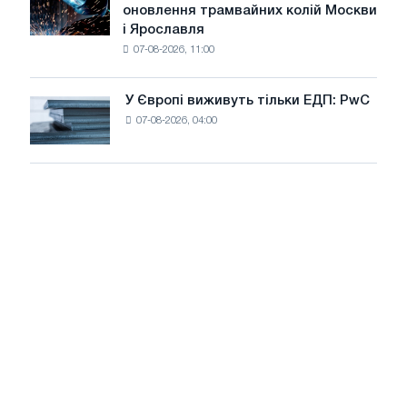
оновлення трамвайних колій Москви
декарбонізації
БМК
і Ярославля
виробили
07-08-2026, 11:00
дріт
для
оновлення
У Європі виживуть тільки ЕДП: PwC
У
трамвайних
07-08-2026, 04:00
Європі
колій
виживуть
Москви
тільки
і
ЕДП:
Ярославля
PwC