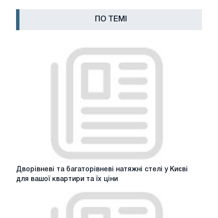
ПО ТЕМІ
Дворівневі
Дворівневі та багаторівневі натяжні стелі у Києві
та
для вашої квартири та їх ціни
багаторівневі
натяжні
стелі
у