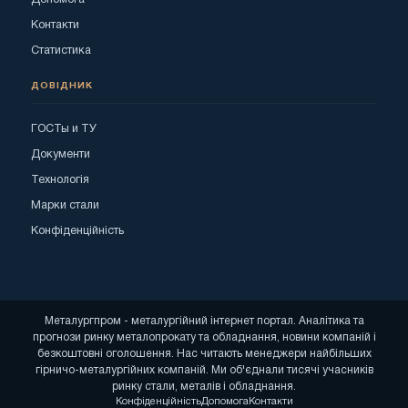
Контакти
Статистика
ДОВІДНИК
ГОСТы и ТУ
Документи
Технологія
Марки стали
Конфіденційність
Металургпром - металургійний інтернет портал. Аналітика та
прогнози ринку металопрокату та обладнання, новини компаній і
безкоштовні оголошення. Нас читають менеджери найбільших
гірничо-металургійних компаній. Ми об'єднали тисячі учасників
ринку стали, металів і обладнання.
Конфіденційність
Допомога
Контакти