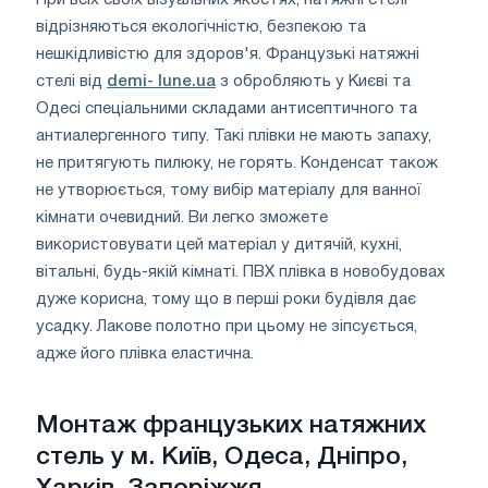
При всіх своїх візуальних якостях, натяжні стелі
відрізняються екологічністю, безпекою та
нешкідливістю для здоров'я. Французькі натяжні
стелі від
demi- lune.ua
з обробляють у Києві та
Одесі спеціальними складами антисептичного та
антиалергенного типу. Такі плівки не мають запаху,
не притягують пилюку, не горять. Конденсат також
не утворюється, тому вибір матеріалу для ванної
кімнати очевидний. Ви легко зможете
використовувати цей матеріал у дитячій, кухні,
вітальні, будь-якій кімнаті. ПВХ плівка в новобудовах
дуже корисна, тому що в перші роки будівля дає
усадку. Лакове полотно при цьому не зіпсується,
адже його плівка еластична.
Монтаж французьких натяжних
стель у м. Київ, Одеса, Дніпро,