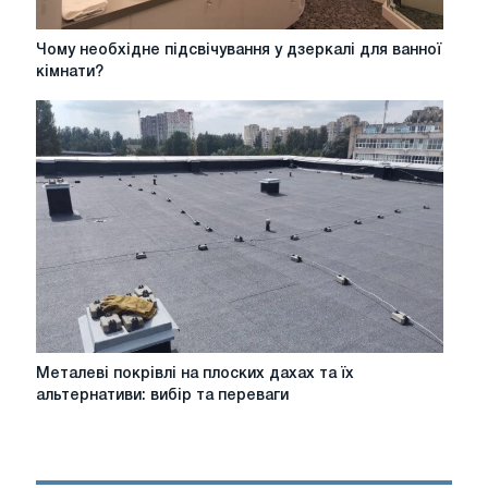
вигідною
ціною?
Чому
Чому необхідне підсвічування у дзеркалі для ванної
необхідне
кімнати?
підсвічування
у
дзеркалі
для
ванної
кімнати?
Металеві
Металеві покрівлі на плоских дахах та їх
покрівлі
альтернативи: вибір та переваги
на
плоских
дахах
та