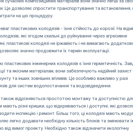
я сучасних композиційних матеріалів вони значно легші за сво
ги. Це дозволяє спростити транспортування та встановлення,
итрати на цю процедуру.
ваг пластикових колодязів - їхня стійкість до корозії. На відм
олодязів, які згодом схильні до руйнування через агресивне
і, пластикові колодязі не іржавіють і не вимагають додатков
дозволяє значно продовжити їх термін експлуатації.
 пластикових інженерних колодязів є їхня герметичність. За
ції та якісним матеріалам, вони забезпечують надійний захист 
унту та інших зовнішніх впливів. Це особливо важливо у разі
язів для систем водопостачання та водовідведення.
і також відрізняються простотою монтажу та доступністю дл
и мають різні кришки, що відкриваються і доступні, які дозво
водити інспекцію і ремонт. Більш того, ці колодязі мають моду
ляє легко додавати необхідну кількість блоків та змінювати ї
о від вимог проекту. Необхідно також відзначити екологічну