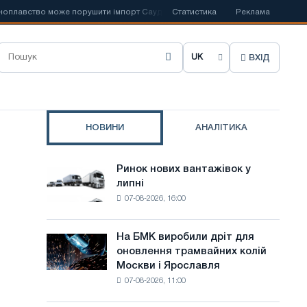
вство може порушити імпорт Саудівської сталі
Статистика
📰
Іспанська Acerinox
Реклама
ВХІД
О
б
р
НОВИНИ
АНАЛІТИКА
а
т
Ринок нових вантажівок у
Ринок
и
липні
нових
07-08-2026, 16:00
вантажівок
м
у
о
липні
На БМК виробили дріт для
На
в
оновлення трамвайних колій
БМК
Москви і Ярославля
виробили
у
07-08-2026, 11:00
дріт
с
для