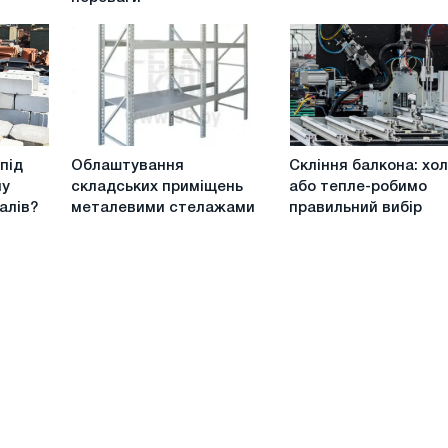
дахах
з
та
натяжних
їх
стель
альтернативи:
вибір
та
переваги
Облаштування
Скління
під
Облаштування
Скління балкона: хо
складських
балкона:
ну
складських приміщень
або тепле-робимо
приміщень
холодне
алів?
металевими стелажами
правильний вибір
металевими
або
стелажами
тепле-
робимо
правильний
вибір