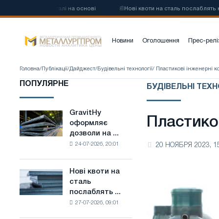
вуглецевої сталі на основі
📰
Нові квоти на сталь послаблять конк
Новини
Оголошення
Прес-релі
Головна
/
Публікації
/
Дайджест
/
Будівельні технології
/ Пластикові інженерні к
ПОПУЛЯРНЕ
БУДІВЕЛЬНІ ТЕХН
GravitHy
GravitHy
Пластиков
оформляє
оформляє
дозволи на ...
дозволи
24-07-2026, 20:01
20 НОЯБРЯ 2023, 1
на
будівництво
заводу
Нові квоти на
Нові
з
сталь
квоти
виробництва
послаблять ...
на
низьковуглецевої
27-07-2026, 09:01
сталь
сталі
послаблять
на