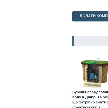
ДОДАТИ КОМЕ
Буріння
Буріння свердлови
свердловин
воду в Дніпрі та об
на
що потрібно знати
воду
початком робіт