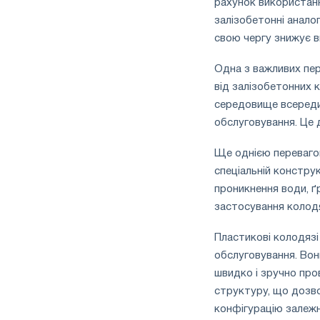
рахунок використанн
залізобетонні анало
свою чергу знижує в
Одна з важливих пере
від залізобетонних к
середовище всередин
обслуговування. Це 
Ще однією перевагою
спеціальній конструк
проникнення води, ґр
застосування колод
Пластикові колодяз
обслуговування. Вон
швидко і зручно про
структуру, що дозво
конфігурацію залежн