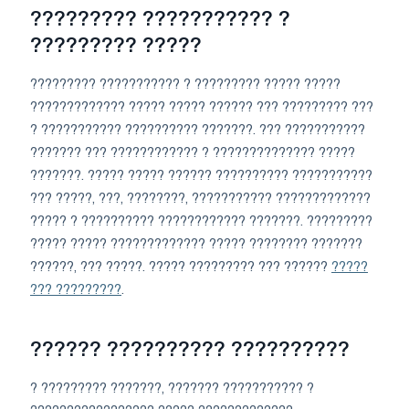
????????? ??????????? ?
????????? ?????
????????? ??????????? ? ????????? ????? ?????
????????????? ????? ????? ?????? ??? ????????? ???
? ??????????? ?????????? ???????. ??? ???????????
??????? ??? ???????????? ? ?????????????? ?????
???????. ????? ????? ?????? ?????????? ???????????
??? ?????, ???, ????????, ??????????? ?????????????
????? ? ?????????? ???????????? ???????. ?????????
????? ????? ????????????? ????? ???????? ???????
??????, ??? ?????. ????? ????????? ??? ??????
?????
??? ?????????
.
?????? ?????????? ??????????
? ????????? ???????, ??????? ??????????? ?