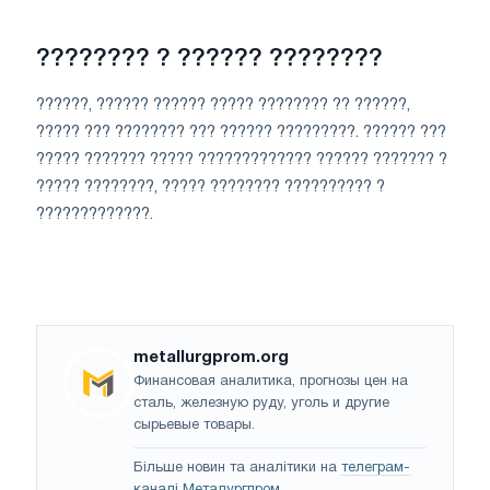
???????? ? ?????? ????????
??????, ?????? ?????? ????? ???????? ?? ??????,
????? ??? ???????? ??? ?????? ?????????. ?????? ???
????? ??????? ????? ????????????? ?????? ??????? ?
????? ????????, ????? ???????? ?????????? ?
?????????????.
metallurgprom.org
Финансовая аналитика, прогнозы цен на
сталь, железную руду, уголь и другие
сырьевые товары.
Більше новин та аналітики на
телеграм-