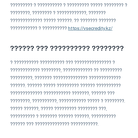
????????? ? ?????????? ? ????????? ????? ???????? ?
????????, ???????? ? ????????????, ???????
????????????? ????? ??????. ?? ??????? ???????
??????????? ? ??????????
https://vsecredity.kz/
?????? ??? ?????????? ????????
? ?????????? ?????????? ??? ??????????????? ?
???????????? ????????, ???????????? ?? ?????????
?????????, ??????? ?????????????? ?????????????
??????. ?????? ????? ????????? ?????? ??????????
????????????? ??????????? ???????, ?????? ???
????????, ??????????, ??????????? ????? ? ????????.
????? ??????, ????? ????????? ???????? ???,
?????????? ? ??????? ?????? ??????, ??????????
?????? ??? ?????????????? ???????????.