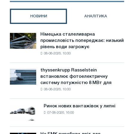
НОВИНИ
АНАЛІТИКА
Німецька сталеливарна
Німецька
промисловість попереджає: низький
сталеливарна
рівень води загрожує
промисловість
08-08-2026, 10:00
попереджає:
низький
рівень
thyssenkrupp Rasselstein
thyssenkrupp
води
встановлює фотоелектричну
Rasselstein
загрожує
систему потужністю 8 МВт для
встановлює
безпеці
08-08-2026, 10:00
фотоелектричну
поставок
систему
потужністю
Ринок нових вантажівок у липні
Ринок
8
07-08-2026, 16:00
нових
МВт
вантажівок
для
у
досягнення
липні