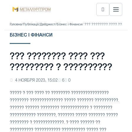
Головна
/
Публікації
/
Дайджест
/
Бізнес і Фінанси
/ ??? ???????? ???? ??? ??
БІЗНЕС І ФІНАНСИ
??? ???????? ???? ???
????????? ? ??????????
4 НОЯБРЯ 2023, 15:02
6
0
????? ? ??? ???? ?? ???????? ????????????????
???????? ?????????????? ????? ??????? ??????????.
?????? ?????? ???????? ???????????? ? ????????
??????????? ????????, ??????? ????? ??????? ?????
???????? ? ?????????????. ? ???? ?????? ??
?????????? ??????????? ?????????? ????? ???