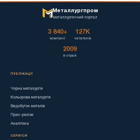
Металлургпром
металлургичний портал
3 840+
127K
компанії
читателів
2009
в отразі
ПУБЛІКАЦІЇ
Чорна металургія
Кольорова металургія
Видобуток металів
Прес-релізи
Аналітика
СЕРВІСИ