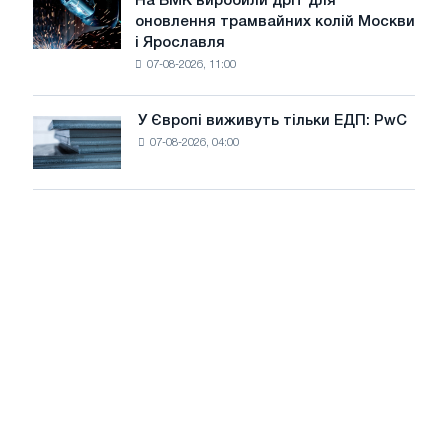
На БМК виробили дріт для
цілей
На
оновлення трамвайних колій Москви
декарбонізації
БМК
і Ярославля
виробили
07-08-2026, 11:00
дріт
для
оновлення
У Європі виживуть тільки ЕДП: PwC
У
трамвайних
07-08-2026, 04:00
Європі
колій
виживуть
Москви
тільки
і
ЕДП:
Ярославля
PwC