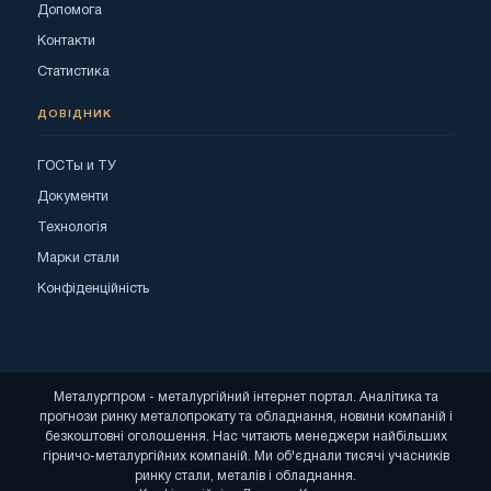
Допомога
Контакти
Статистика
ДОВІДНИК
ГОСТы и ТУ
Документи
Технологія
Марки стали
Конфіденційність
Металургпром - металургійний інтернет портал. Аналітика та
прогнози ринку металопрокату та обладнання, новини компаній і
безкоштовні оголошення. Нас читають менеджери найбільших
гірничо-металургійних компаній. Ми об'єднали тисячі учасників
ринку стали, металів і обладнання.