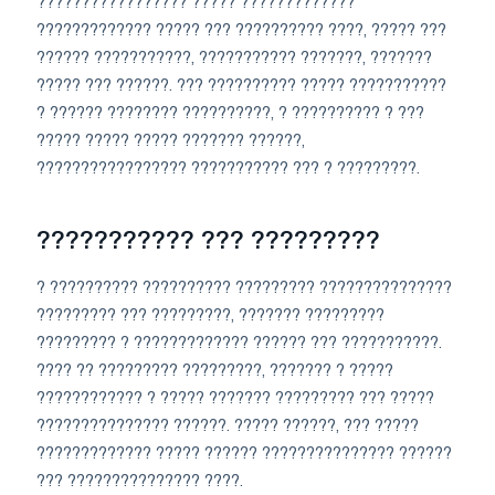
????????????????? ????? ?????????????
????????????? ????? ??? ?????????? ????, ????? ???
?????? ???????????, ??????????? ???????, ???????
????? ??? ??????. ??? ?????????? ????? ???????????
? ?????? ???????? ??????????, ? ?????????? ? ???
????? ????? ????? ??????? ??????,
????????????????? ??????????? ??? ? ?????????.
??????????? ??? ?????????
? ?????????? ?????????? ????????? ???????????????
????????? ??? ?????????, ??????? ?????????
????????? ? ????????????? ?????? ??? ???????????.
???? ?? ????????? ?????????, ??????? ? ?????
???????????? ? ????? ??????? ????????? ??? ?????
??????????????? ??????. ????? ??????, ??? ?????
????????????? ????? ?????? ??????????????? ??????
??? ??????????????? ????.