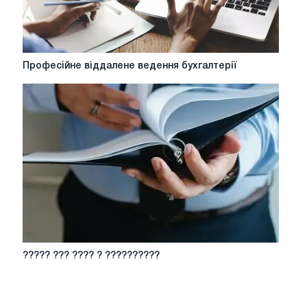
Професійне
Професійне віддалене ведення бухгалтерії
віддалене
ведення
бухгалтерії
?????
????? ??? ???? ? ??????????
???
????
?
??????????