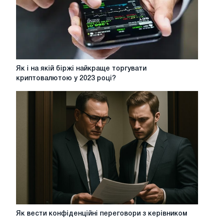
металами?
Як
Як і на якій біржі найкраще торгувати
і
криптовалютою у 2023 році?
на
якій
біржі
найкраще
торгувати
криптовалютою
у
2023
році?
Як
Як вести конфіденційні переговори з керівником