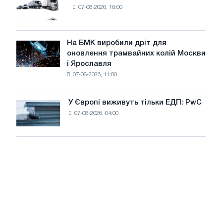
8
07-08-2026, 16:00
нових
МВт
вантажівок
для
у
досягнення
липні
На БМК виробили дріт для
цілей
На
оновлення трамвайних колій Москви
декарбонізації
БМК
і Ярославля
виробили
07-08-2026, 11:00
дріт
для
оновлення
У Європі виживуть тільки ЕДП: PwC
У
трамвайних
07-08-2026, 04:00
Європі
колій
виживуть
Москви
тільки
і
ЕДП:
Ярославля
PwC