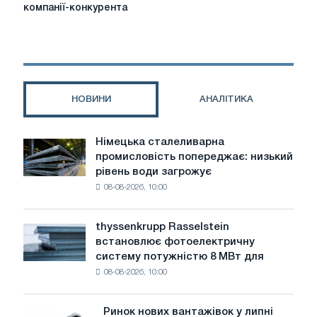
вести
компанії-конкурента
конфіденційні
переговори
з
керівником
компанії-
конкурента
НОВИНИ
АНАЛІТИКА
Німецька сталеливарна
Німецька
промисловість попереджає: низький
сталеливарна
рівень води загрожує
промисловість
08-08-2026, 10:00
попереджає:
низький
рівень
thyssenkrupp Rasselstein
thyssenkrupp
води
встановлює фотоелектричну
Rasselstein
загрожує
систему потужністю 8 МВт для
встановлює
безпеці
08-08-2026, 10:00
фотоелектричну
поставок
систему
потужністю
Ринок нових вантажівок у липні
Ринок