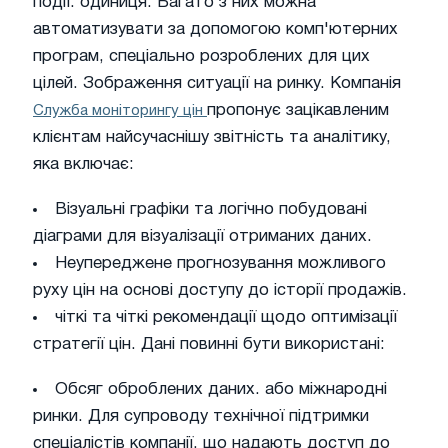
події. одиниця. Багато з них можна
автоматизувати за допомогою комп'ютерних
програм, спеціально розроблених для цих
цілей. Зображення ситуації на ринку. Компанія
пропонує зацікавленим
Служба моніторингу цін
клієнтам найсучаснішу звітність та аналітику,
яка включає:
Візуальні графіки та логічно побудовані
діаграми для візуалізації отриманих даних.
Неупереджене прогнозування можливого
руху цін на основі доступу до історії продажів.
чіткі та чіткі рекомендації щодо оптимізації
стратегії цін. Дані повинні бути використані:
Обсяг оброблених даних. або міжнародні
ринки. Для супроводу технічної підтримки
спеціалістів компанії, що надають доступ до