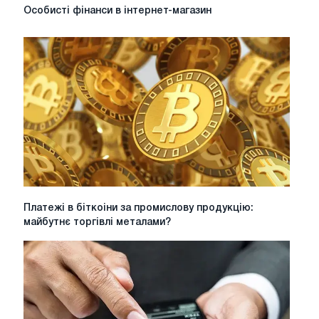
Особисті
Особисті фінанси в інтернет-магазин
фінанси
в
інтернет-
магазин
Платежі
Платежі в біткоіни за промислову продукцію:
в
майбутнє торгівлі металами?
біткоіни
за
промислову
продукцію:
майбутнє
торгівлі