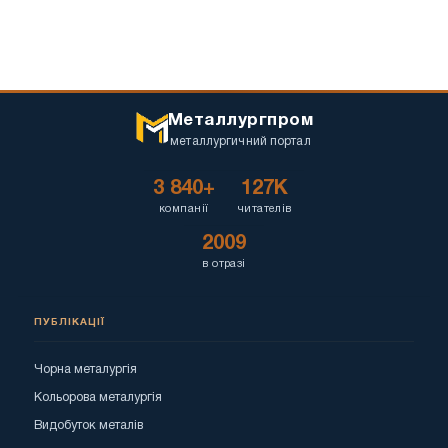
Металлургпром
металлургичний портал
3 840+
127K
компанії
читателів
2009
в отразі
ПУБЛІКАЦІЇ
Чорна металургія
Кольорова металургія
Видобуток металів