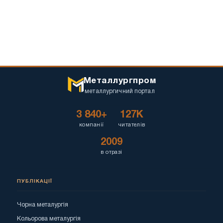
Металлургпром
металлургичний портал
3 840+
127K
компанії
читателів
2009
в отразі
ПУБЛІКАЦІЇ
Чорна металургія
Кольорова металургія