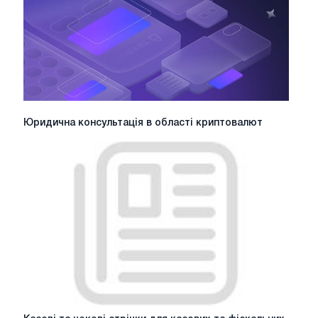
Юридична
Юридична консультація в області криптовалют
консультація
в
області
криптовалют
Касові