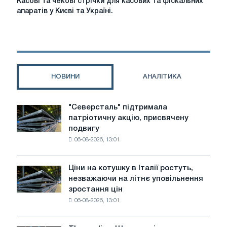
Касові та чекові стрічки для касових та фіскальних
та
апаратів у Києві та Україні.
чекові
стрічки
для
касових
та
фіскальних
НОВИНИ
АНАЛІТИКА
апаратів
у
Києві
"Северсталь" підтримала
"Северсталь"
та
патріотичну акцію, присвячену
підтримала
Україні.
подвигу
патріотичну
06-08-2026, 13:01
акцію,
присвячену
подвигу
Ціни на котушку в Італії ростуть,
Ціни
радянської
незважаючи на літнє уповільнення
на
авіації
зростання цін
котушку
в
06-08-2026, 13:01
в
роки
Італії
Великої
ростуть,
Вітчизняної