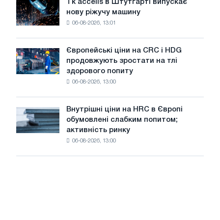
Tk accelis в Штутгарті випускає
Tk
незважаючи
війни
нову ріжучу машину
accelis
на
06-08-2026, 13:01
в
літнє
Штутгарті
уповільнення
випускає
зростання
Європейські ціни на CRC і HDG
Європейські
нову
цін
продовжують зростати на тлі
ціни
ріжучу
здорового попиту
на
машину
06-08-2026, 13:00
CRC
і
HDG
Внутрішні ціни на HRC в Європі
Внутрішні
продовжують
обумовлені слабким попитом;
ціни
зростати
активність ринку
на
на
06-08-2026, 13:00
HRC
тлі
в
здорового
Європі
попиту
обумовлені
слабким
попитом;
активність
ринку