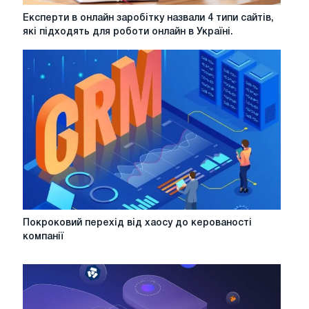
Експерти
Експерти в онлайн заробітку назвали 4 типи сайтів,
в
які підходять для роботи онлайн в Україні.
онлайн
заробітку
назвали
4
типи
сайтів,
які
підходять
для
роботи
онлайн
в
Україні.
Покроковий
Покроковий перехід від хаосу до керованості
перехід
компанії
від
хаосу
до
керованості
компанії