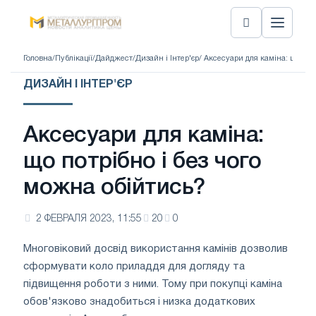
Головна
/
Публікації
/
Дайджест
/
Дизайн і Інтер'єр
/ Аксесуари для каміна: що пот
ДИЗАЙН І ІНТЕР'ЄР
Аксесуари для каміна:
що потрібно і без чого
можна обійтись?
2 ФЕВРАЛЯ 2023, 11:55
20
0
Многовіковий досвід використання камінів дозволив
сформувати коло приладдя для догляду та
підвищення роботи з ними. Тому при покупці каміна
обов'язково знадобиться і низка додаткових