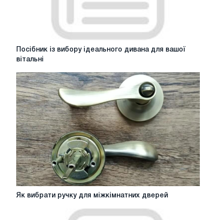
Посібник
Посібник із вибору ідеального дивана для вашої
із
вітальні
вибору
ідеального
дивана
для
вашої
вітальні
Як
Як вибрати ручку для міжкімнатних дверей
вибрати
ручку