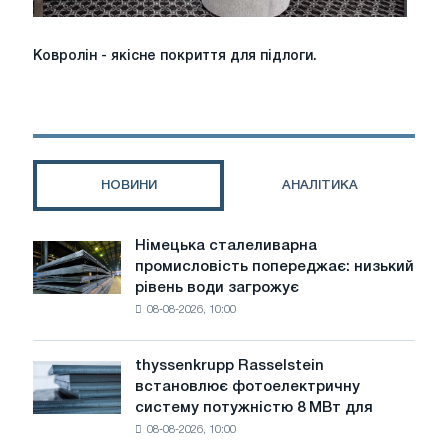
Ковролін
Ковролін - якісне покриття для підлоги.
-
якісне
покриття
для
підлоги.
НОВИНИ
АНАЛІТИКА
Німецька сталеливарна
Німецька
промисловість попереджає: низький
сталеливарна
рівень води загрожує
промисловість
08-08-2026, 10:00
попереджає:
низький
рівень
thyssenkrupp Rasselstein
thyssenkrupp
води
встановлює фотоелектричну
Rasselstein
загрожує
систему потужністю 8 МВт для
встановлює
безпеці
08-08-2026, 10:00
фотоелектричну
поставок