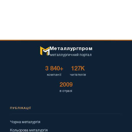
Металлургпром
металлургичний портал
3 840+
127K
компанії
читателів
2009
в отразі
ПУБЛІКАЦІЇ
Чорна металургія
Кольорова металургія