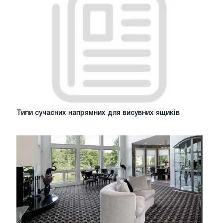
для
міжкімнатних
дверей
Типи
Типи сучасних напрямних для висувних ящиків
сучасних
напрямних
для
висувних
ящиків