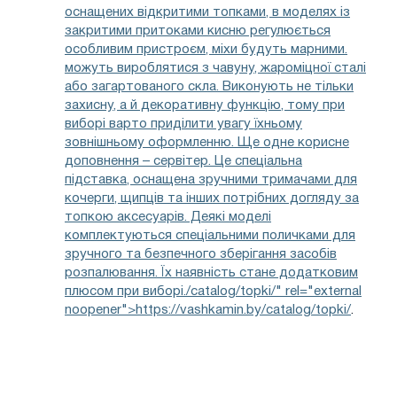
оснащених відкритими топками, в моделях із
закритими притоками кисню регулюється
особливим пристроєм, міхи будуть марними.
можуть вироблятися з чавуну, жароміцної сталі
або загартованого скла. Виконують не тільки
захисну, а й декоративну функцію, тому при
виборі варто приділити увагу їхньому
зовнішньому оформленню. Ще одне корисне
доповнення – сервітер. Це спеціальна
підставка, оснащена зручними тримачами для
кочерги, щипців та інших потрібних догляду за
топкою аксесуарів. Деякі моделі
комплектуються спеціальними поличками для
зручного та безпечного зберігання засобів
розпалювання. Їх наявність стане додатковим
плюсом при виборі./catalog/topki/" rel="external
noopener">https://vashkamin.by/catalog/topki/
.