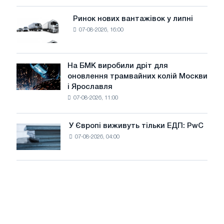
систему
потужністю
Ринок нових вантажівок у липні
Ринок
8
07-08-2026, 16:00
нових
МВт
вантажівок
для
у
досягнення
липні
На БМК виробили дріт для
цілей
На
оновлення трамвайних колій Москви
декарбонізації
БМК
і Ярославля
виробили
07-08-2026, 11:00
дріт
для
оновлення
У Європі виживуть тільки ЕДП: PwC
У
трамвайних
07-08-2026, 04:00
Європі
колій
виживуть
Москви
тільки
і
ЕДП:
Ярославля
PwC