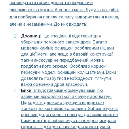
перевертати гарячі дрова та регулюючи
рівномірність горіння. А совок і мітла будуть потрібні
для прибирання попелу та пилу. використання каміна,
але не є незамінними. До них входять:
Дровниці.
Це спеціальні підставки для
зберігання помірного запасу дров. Багато
моделей камінів оснащені особливими нішами
для цієї мети, але якщо в базовій конструкції
такий аксесуар не передбачений, можна
придбати його окремо. Особливо корисні
пересувні моделі, оснащені коліщатками. Вони
дозволять позбутися необхідності тягнути
важкі оберемки дров власноруч.
Бики.
Є підставками-обмежувачами, які
зазвичай виробляються з чавуну або латуні.
Підходять для конструкцій з відкритою
топкою, в якій немає колосника. Забезпечують
приплив додаткового повітря до поміщених на
бики полін, що забезпечує рівномірне, яскраве
горіння. . Підходять тільки для конструкцій,