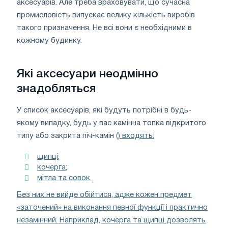
аксесуарів. Але треба враховувати, що сучасна
промисловість випускає велику кількість виробів
такого призначення. Не всі вони є необхідними в
кожному будинку.
Які аксесуари неодмінно
знадобляться
У список аксесуарів, які будуть потрібні в будь-
якому випадку, будь у вас камінна топка відкритого
типу або закрита піч-камін (
) входять:
щипці;
кочерга;
мітла та совок.
Без них не вийде обійтися, адже кожен предмет
«заточений» на виконання певної функції і практично
незамінний. Наприклад, кочерга та щипці дозволять