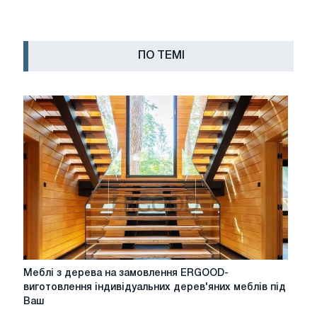
ПО ТЕМІ
Меблі
Меблі з дерева на замовлення ERGOOD-
з
виготовлення індивідуальних дерев'яних меблів під
дерева
Ваш
на