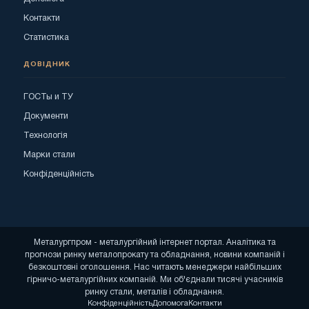
Контакти
Статистика
ДОВІДНИК
ГОСТы и ТУ
Документи
Технологія
Марки стали
Конфіденційність
Металургпром - металургійний інтернет портал. Аналітика та
прогнози ринку металопрокату та обладнання, новини компаній і
безкоштовні оголошення. Нас читають менеджери найбільших
гірничо-металургійних компаній. Ми об'єднали тисячі учасників
ринку стали, металів і обладнання.
Конфіденційність
Допомога
Контакти