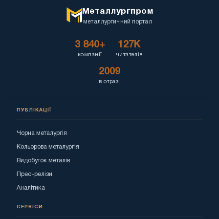
Металлургпром
металлургичний портал
3 840+
127K
компанії
читателів
2009
в отразі
ПУБЛІКАЦІЇ
Чорна металургія
Кольорова металургія
Видобуток металів
Прес-релізи
Аналітика
СЕРВІСИ