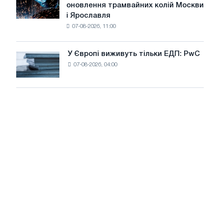
оновлення трамвайних колій Москви
декарбонізації
БМК
і Ярославля
виробили
07-08-2026, 11:00
дріт
для
оновлення
У Європі виживуть тільки ЕДП: PwC
У
трамвайних
07-08-2026, 04:00
Європі
колій
виживуть
Москви
тільки
і
ЕДП:
Ярославля
PwC