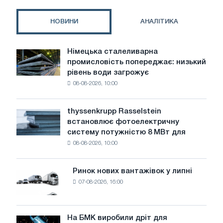
«PS
Меблі»
НОВИНИ
АНАЛІТИКА
Німецька сталеливарна
Німецька
промисловість попереджає: низький
сталеливарна
рівень води загрожує
промисловість
08-08-2026, 10:00
попереджає:
низький
рівень
thyssenkrupp Rasselstein
thyssenkrupp
води
встановлює фотоелектричну
Rasselstein
загрожує
систему потужністю 8 МВт для
встановлює
безпеці
08-08-2026, 10:00
фотоелектричну
поставок
систему
потужністю
Ринок нових вантажівок у липні
Ринок
8
07-08-2026, 16:00
нових
МВт
вантажівок
для
у
досягнення
липні
На БМК виробили дріт для
цілей
На