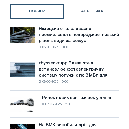
ізоляції
НОВИНИ
АНАЛІТИКА
Німецька сталеливарна
Німецька
промисловість попереджає: низький
сталеливарна
рівень води загрожує
промисловість
08-08-2026, 10:00
попереджає:
низький
рівень
thyssenkrupp Rasselstein
thyssenkrupp
води
встановлює фотоелектричну
Rasselstein
загрожує
систему потужністю 8 МВт для
встановлює
безпеці
08-08-2026, 10:00
фотоелектричну
поставок
систему
потужністю
Ринок нових вантажівок у липні
Ринок
8
07-08-2026, 16:00
нових
МВт
вантажівок
для
у
досягнення
липні
На БМК виробили дріт для
цілей
На