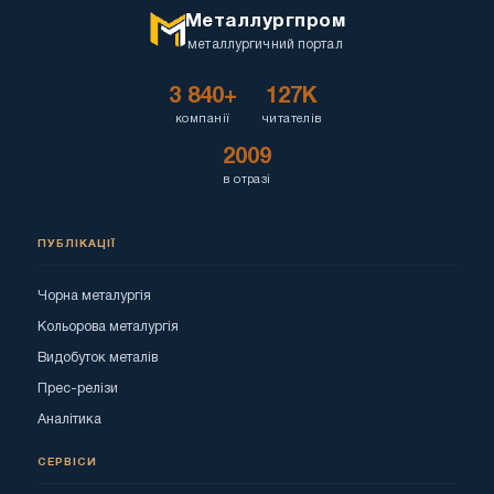
Металлургпром
металлургичний портал
3 840+
127K
компанії
читателів
2009
в отразі
ПУБЛІКАЦІЇ
Чорна металургія
Кольорова металургія
Видобуток металів
Прес-релізи
Аналітика
СЕРВІСИ