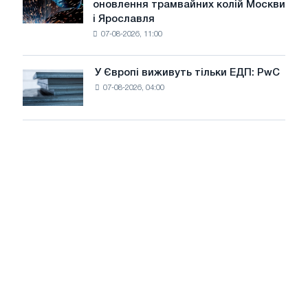
оновлення трамвайних колій Москви
декарбонізації
БМК
і Ярославля
виробили
07-08-2026, 11:00
дріт
для
оновлення
У Європі виживуть тільки ЕДП: PwC
У
трамвайних
07-08-2026, 04:00
Європі
колій
виживуть
Москви
тільки
і
ЕДП:
Ярославля
PwC