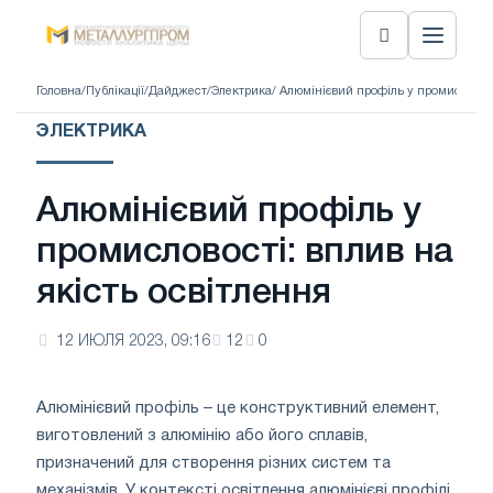
Головна
/
Публікації
/
Дайджест
/
Электрика
/ Алюмінієвий профіль у промисловост
ЭЛЕКТРИКА
Алюмінієвий профіль у
промисловості: вплив на
якість освітлення
12 ИЮЛЯ 2023, 09:16
12
0
Алюмінієвий профіль – це конструктивний елемент,
виготовлений з алюмінію або його сплавів,
призначений для створення різних систем та
механізмів. У контексті освітлення алюмінієві профілі