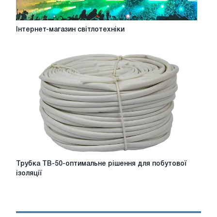
типу
кабелю
та
Інтернет-
Інтернет-магазин світлотехніки
навантаження
магазин
світлотехніки
Трубка
Трубка ТВ-50-оптимальне рішення для побутової
ТВ-50-
ізоляції
оптимальне
рішення
для
побутової