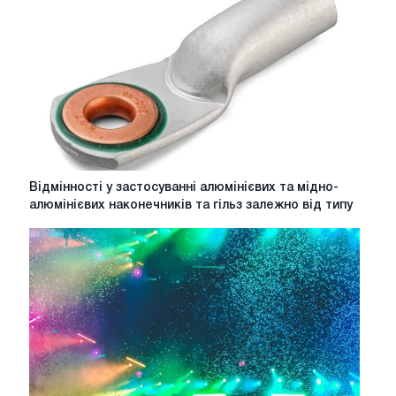
якості
магістрального
освітлення
Відмінності
Відмінності у застосуванні алюмінієвих та мідно-
у
алюмінієвих наконечників та гільз залежно від типу
застосуванні
алюмінієвих
та
мідно-
алюмінієвих
наконечників
та
гільз
залежно
від