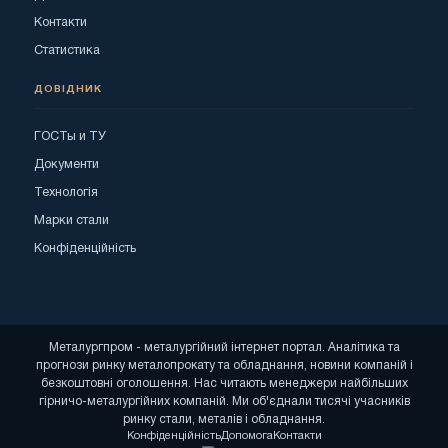
Контакти
Статистика
ДОВІДНИК
ГОСТы и ТУ
Документи
Технологія
Марки стали
Конфіденційність
Металургпром - металургійний інтернет портал. Аналітика та
прогнози ринку металопрокату та обладнання, новини компаній і
безкоштовні оголошення. Нас читають менеджери найбільших
гірничо-металургійних компаній. Ми об'єднали тисячі учасників
ринку стали, металів і обладнання.
Конфіденційність
Допомога
Контакти