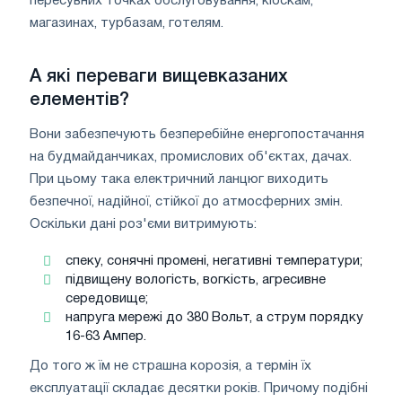
пересувних точках обслуговування, кіоскам,
магазинах, турбазам, готелям.
А які переваги вищевказаних
елементів?
Вони забезпечують безперебійне енергопостачання
на будмайданчиках, промислових об'єктах, дачах.
При цьому така електричний ланцюг виходить
безпечної, надійної, стійкої до атмосферних змін.
Оскільки дані роз'єми витримують:
спеку, сонячні промені, негативні температури;
підвищену вологість, вогкість, агресивне
середовище;
напруга мережі до 380 Вольт, а струм порядку
16-63 Ампер.
До того ж їм не страшна корозія, а термін їх
експлуатації складає десятки років. Причому подібні