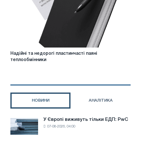
електрикою
Надійні
Надійні та недорогі пластинчасті паяні
та
теплообмінники
недорогі
пластинчасті
паяні
теплообмінники
НОВИНИ
АНАЛІТИКА
У Європі виживуть тільки ЕДП: PwC
У
07-08-2026, 04:00
Європі
виживуть