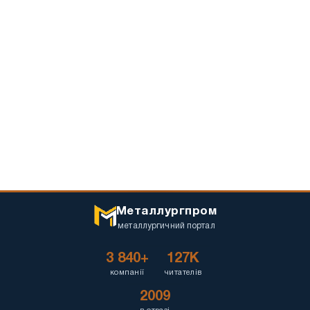
Металлургпром
металлургичний портал
3 840+
127K
компанії
читателів
2009