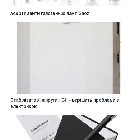
Асортименти
Асортименти галогенних ламп Saoz
галогенних
ламп
Saoz
Стабілізатор
Стабілізатор напруги НСН - вирішить проблеми з
напруги
електрикою
НСН
-
вирішить
проблеми
з