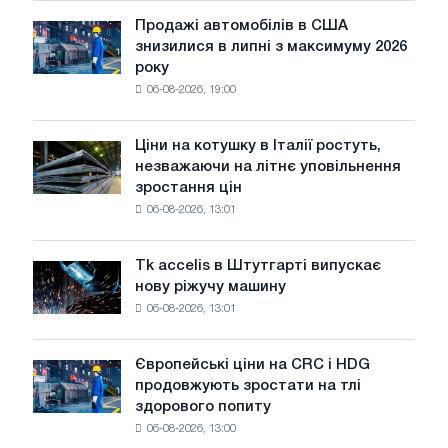
тільки
ЕДП:
Продажі автомобілів в США
Продажі
PwC
знизилися в липні з максимуму 2026
автомобілів
року
в
06-08-2026, 19:00
США
знизилися
в
Ціни на котушку в Італії ростуть,
Ціни
липні
незважаючи на літнє уповільнення
на
з
зростання цін
котушку
максимуму
06-08-2026, 13:01
в
2026
Італії
року
ростуть,
Tk accelis в Штутгарті випускає
Tk
незважаючи
нову ріжучу машину
accelis
на
06-08-2026, 13:01
в
літнє
Штутгарті
уповільнення
випускає
зростання
Європейські ціни на CRC і HDG
Європейські
нову
цін
продовжують зростати на тлі
ціни
ріжучу
здорового попиту
на
машину
06-08-2026, 13:00
CRC