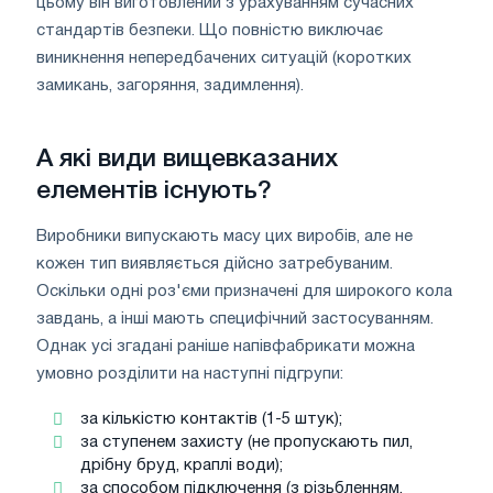
цьому він виготовлений з урахуванням сучасних
стандартів безпеки. Що повністю виключає
виникнення непередбачених ситуацій (коротких
замикань, загоряння, задимлення).
А які види вищевказаних
елементів існують?
Виробники випускають масу цих виробів, але не
кожен тип виявляється дійсно затребуваним.
Оскільки одні роз'єми призначені для широкого кола
завдань, а інші мають специфічний застосуванням.
Однак усі згадані раніше напівфабрикати можна
умовно розділити на наступні підгрупи:
за кількістю контактів (1-5 штук);
за ступенем захисту (не пропускають пил,
дрібну бруд, краплі води);
за способом підключення (з різьбленням,