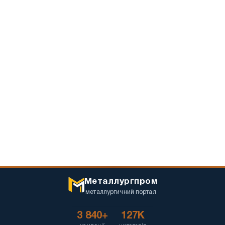
Металлургпром
металлургичний портал
3 840+
127K