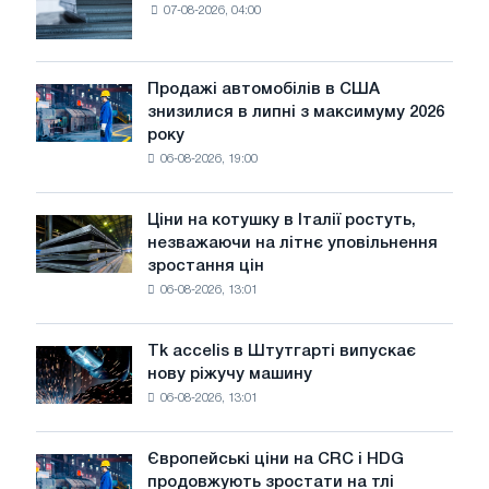
07-08-2026, 04:00
Європі
виживуть
тільки
ЕДП:
Продажі автомобілів в США
Продажі
PwC
знизилися в липні з максимуму 2026
автомобілів
року
в
06-08-2026, 19:00
США
знизилися
в
Ціни на котушку в Італії ростуть,
Ціни
липні
незважаючи на літнє уповільнення
на
з
зростання цін
котушку
максимуму
06-08-2026, 13:01
в
2026
Італії
року
ростуть,
Tk accelis в Штутгарті випускає
Tk
незважаючи
нову ріжучу машину
accelis
на
06-08-2026, 13:01
в
літнє
Штутгарті
уповільнення
випускає
зростання
Європейські ціни на CRC і HDG
Європейські
нову
цін
продовжують зростати на тлі
ціни