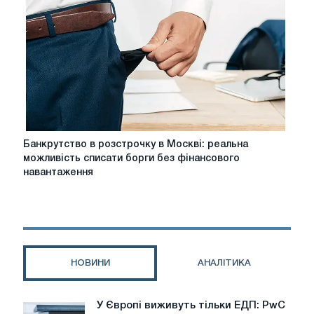
виходу
на
нові
ринки
Банкрутство
Банкрутство в розстрочку в Москві: реальна
в
можливість списати борги без фінансового
розстрочку
навантаження
в
Москві:
реальна
можливість
списати
борги
НОВИНИ
АНАЛІТИКА
без
фінансового
навантаження
У Європі виживуть тільки ЕДП: PwC
У