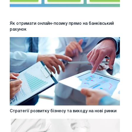
Як
Як отримати онлайн-позику прямо на банківський
отримати
рахунок
онлайн-
позику
прямо
на
банківський
рахунок
Стратегії
Стратегії розвитку бізнесу та виходу на нові ринки
розвитку
бізнесу
та