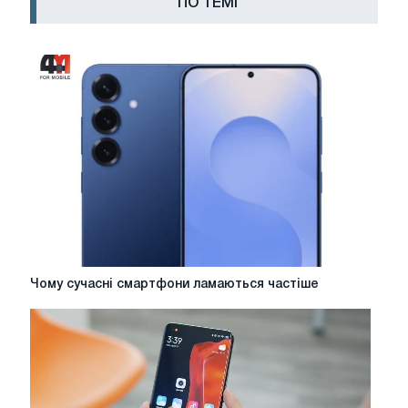
ПО ТЕМІ
Чому
Чому сучасні смартфони ламаються частіше
сучасні
смартфони
ламаються
частіше