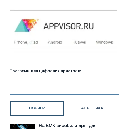
ігрового
монітора
Програми
Програми для цифрових пристроїв
для
цифрових
пристроїв
НОВИНИ
АНАЛІТИКА
На БМК виробили дріт для
На