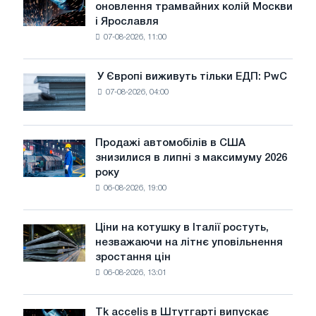
оновлення трамвайних колій Москви
БМК
і Ярославля
виробили
07-08-2026, 11:00
дріт
для
оновлення
У Європі виживуть тільки ЕДП: PwC
У
трамвайних
07-08-2026, 04:00
Європі
колій
виживуть
Москви
тільки
і
ЕДП:
Продажі автомобілів в США
Ярославля
Продажі
PwC
знизилися в липні з максимуму 2026
автомобілів
року
в
06-08-2026, 19:00
США
знизилися
в
Ціни на котушку в Італії ростуть,
Ціни
липні
незважаючи на літнє уповільнення
на
з
зростання цін
котушку
максимуму
06-08-2026, 13:01
в
2026
Італії
року
ростуть,
Tk accelis в Штутгарті випускає
Tk