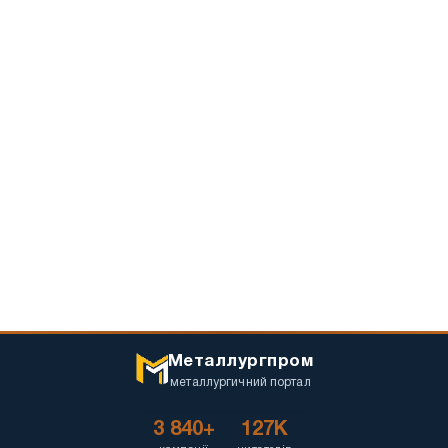
Металлургпром
металлургичний портал
3 840+
127K