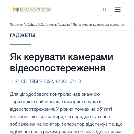
Головна
/
Публікації
/
Дайджест
/
Гаджеты
/ Як керувати камерами відеоспостере
ГАДЖЕТЫ
Як керувати камерами
відеоспостереження
21 СЕНТЯБРЯ 2022, 12:06
67
0
Для цілодобового контролю над значною
територією найпростіше використовувати
відеоспостереження. У різних точках на об'єкті
встановлюються камери, які передають точне
зображення на монітор, і оператор відстежує те, що
відбувається в режимі реального часу. Однак велика