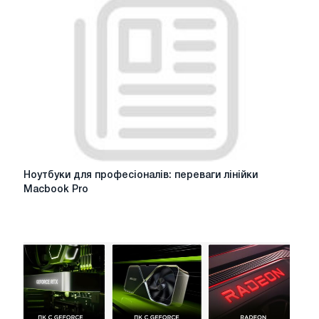
Watch
5
Series
в
магазині
Comfy
Ноутбуки
Ноутбуки для професіоналів: переваги лінійки
для
Macbook Pro
професіоналів:
переваги
лінійки
Macbook
Pro