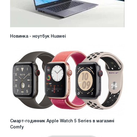
Новинка
Новинка - ноутбук Huawei
-
ноутбук
Huawei
Смарт-
Смарт-годинник Apple Watch 5 Series в магазині
годинник
Comfy
Apple