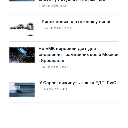
встановлює
безпеці
08-08-2026, 10:00
фотоелектричну
поставок
систему
потужністю
Ринок нових вантажівок у липні
Ринок
8
07-08-2026, 16:00
нових
МВт
вантажівок
для
у
досягнення
липні
На БМК виробили дріт для
цілей
На
оновлення трамвайних колій Москви
декарбонізації
БМК
і Ярославля
виробили
07-08-2026, 11:00
дріт
для
оновлення
У Європі виживуть тільки ЕДП: PwC
У
трамвайних
07-08-2026, 04:00
Європі
колій
виживуть
Москви
тільки
і
ЕДП:
Ярославля
PwC