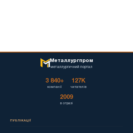
Металлургпром
металлургичний портал
3 840+
127K
компанії
читателів
2009
в отразі
ПУБЛІКАЦІЇ