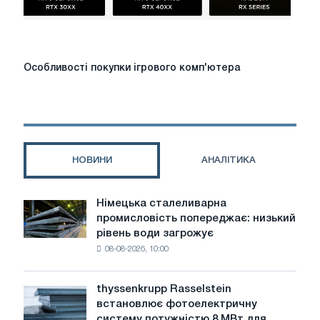
Особливості
Особливості покупки ігрового комп'ютера
покупки
ігрового
комп'ютера
НОВИНИ
АНАЛІТИКА
Німецька сталеливарна
Німецька
промисловість попереджає: низький
сталеливарна
рівень води загрожує
промисловість
08-08-2026, 10:00
попереджає:
низький
рівень
thyssenkrupp Rasselstein
thyssenkrupp
води
встановлює фотоелектричну
Rasselstein
загрожує
систему потужністю 8 МВт для