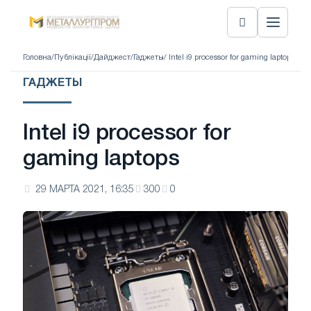
Головна
/
Публікації
/
Дайджест
/
Гаджеты
/ Intel i9 processor for gaming laptops
ГАДЖЕТЫ
Intel i9 processor for
gaming laptops
29 МАРТА 2021, 16:35
300
0