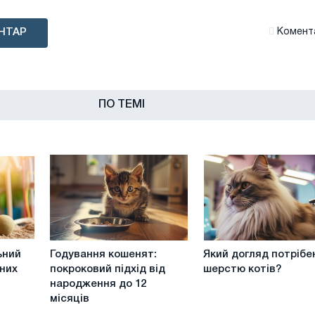
НТАР
Комента
ПО ТЕМІ
Годування
Який
ьний
Годування кошенят:
Який догляд потрібе
кошенят:
догляд
чних
покроковий підхід від
шерстю котів?
покроковий
потрібен
народження до 12
підхід
за
місяців
від
шерстю