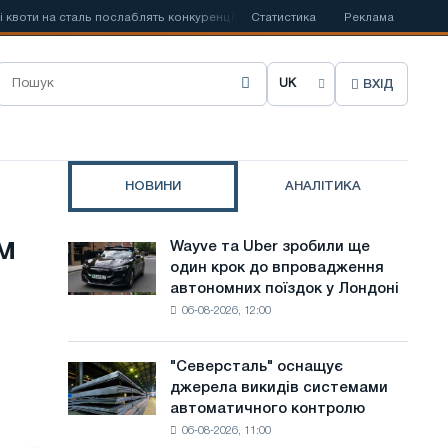
и на сталь послаблять конкуренцію в Сполученому Королівстві
Статистика
Реклама
📰
За
ВХІД
О
б
р
НОВИНИ
АНАЛІТИКА
а
т
м
Wayve та Uber зробили ще
Wayve
и
один крок до впровадження
та
автономних поїздок у Лондоні
Uber
м
06-08-2026, 12:00
зробили
о
ще
один
в
"Северсталь" оснащує
"Северсталь"
крок
джерела викидів системами
оснащує
у
до
автоматичного контролю
джерела
впровадження
с
06-08-2026, 11:00
викидів
автономних