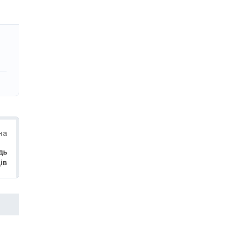
на
дь
ів