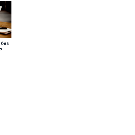
 без
?