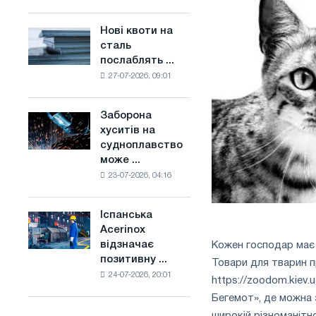
поєднує
основі
галузеві
водню
Нові квоти на
Нові
обмеження
у
сталь
квоти
з
Франції
послаблять ...
на
амбіціями
27-07-2026, 09:01
сталь
по
послаблять
боротьбі
конкуренцію
зі
Заборона
Заборона
в
зміною
хуситів на
хуситів
Сполученому
клімату
судноплавство
на
Королівстві
може ...
судноплавство
23-07-2026, 04:16
може
порушити
імпорт
Іспанська
Іспанська
Саудівської
Acerinox
Acerinox
сталі
відзначає
Кожен господар має
відзначає
позитивну ...
Товари для тварин пр
позитивну
24-07-2026, 20:01
динаміку
https://zoodom.kiev
в
Бегемот», де можна 
другому
широкій різноманітн