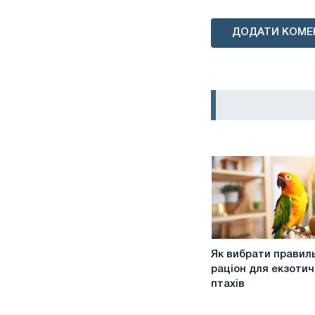
ДОДАТИ КОМЕ
Як
Як вибрати правил
вибрати
раціон для екзоти
правильний
птахів
раціон
для