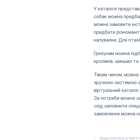
У каталозі представ
собак можна придбати
можна замовити інст
придбати різноманітн
напувалки. Для птахі
Гризунам можна підіб
кроликів, шиншил та 
Таким чином, можна 
зручною системою фі
віртуальний каталог
За потреби можна за
слід заповнити спец
замовлення можна на