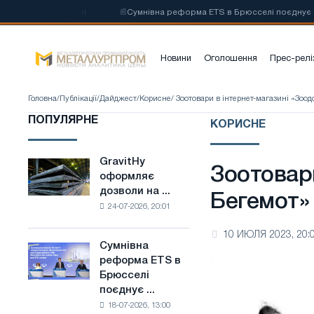
талі на основі
📰
Сумнівна реформа ETS в Брюсселі поєднує галузев
Новини
Оголошення
Прес-релі
Головна
/
Публікації
/
Дайджест
/
Корисне
/ Зоотовари в інтернет-магазині «Зоо
ПОПУЛЯРНЕ
КОРИСНЕ
GravitHy
GravitHy
Зоотовар
оформляє
оформляє
дозволи на ...
дозволи
Бегемот»
24-07-2026, 20:01
на
будівництво
10 ИЮЛЯ 2023, 20:
заводу
Сумнівна
Сумнівна
з
реформа ETS в
реформа
виробництва
Брюсселі
ETS
низьковуглецевої
поєднує ...
в
сталі
18-07-2026, 13:00
Брюсселі
на