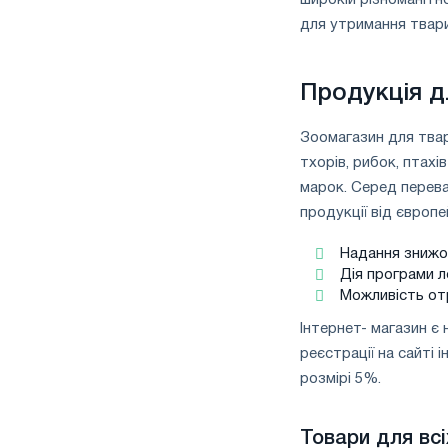
півріччі
для утримання твар
по
торговим
заходам
Продукція д
і
підтримці
CBAM
Зоомагазин для твар
тхорів, рибок, птахі
марок. Серед перева
продукції від європе
Надання знижо
Дія програми л
Можливість от
Інтернет- магазин є 
реєстрації на сайті
розмірі 5%.
Товари для всі