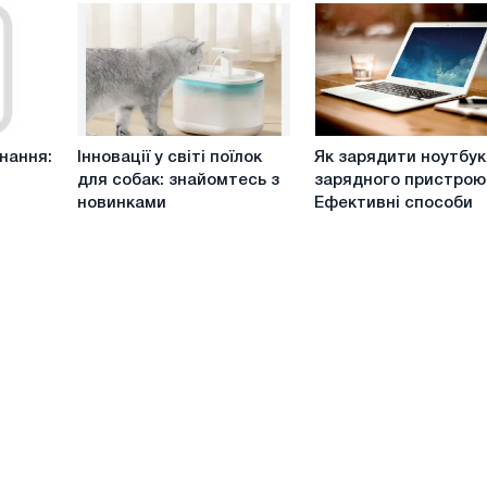
народження
котів?
до
12
місяців
Інновації
Як
нання:
Інновації у світі поїлок
Як зарядити ноутбук
у
зарядити
для собак: знайомтесь з
зарядного пристрою
світі
ноутбук
новинками
Ефективні способи
поїлок
без
для
зарядного
собак:
пристрою?
знайомтесь
Ефективні
з
способи
новинками