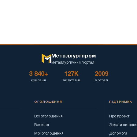
Металлургпром
металлургичний портал
3 840+
127K
2009
компанії
читателів
в отразі
ОГОЛОШЕННЯ
ПІДТРИМКА
Всі оголошення
Про проект
Блокнот
Задати питанн
Мої оголошення
Допомога