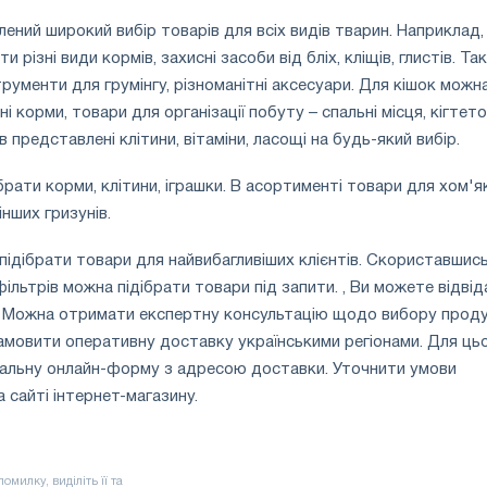
лений широкий вибір товарів для всіх видів тварин. Наприклад,
 різні види кормів, захисні засоби від бліх, кліщів, глистів. Та
рументи для грумінгу, різноманітні аксесуари. Для кішок можн
і корми, товари для організації побуту – спальні місця, кігтето
в представлені клітини, вітаміни, ласощі на будь-який вибір.
рати корми, клітини, іграшки. В асортименті товари для хом'як
інших гризунів.
підібрати товари для найвибагливіших клієнтів. Скориставшис
льтрів можна підібрати товари під запити. , Ви можете відвід
. Можна отримати експертну консультацію щодо вибору продук
мовити оперативну доставку українськими регіонами. Для ць
іальну онлайн-форму з адресою доставки. Уточнити умови
 сайті інтернет-магазину.