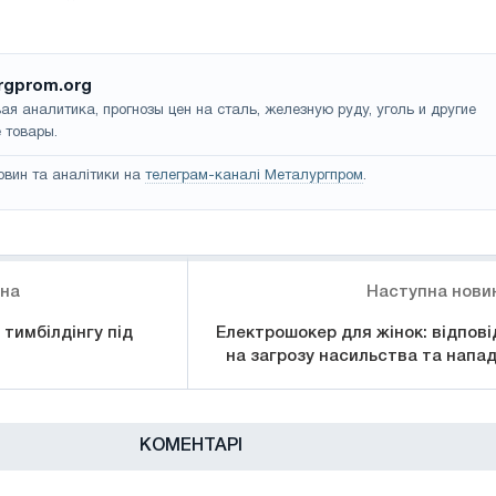
rgprom.org
ая аналитика, прогнозы цен на сталь, железную руду, уголь и другие
 товары.
овин та аналітики на
телеграм-каналі Металургпром
.
ина
Наступна нови
 тимбілдінгу під
Електрошокер для жінок: відпові
на загрозу насильства та напад
КОМЕНТАРІ