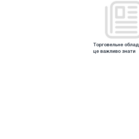
екзотичних
птахів
Торговельне
Торговельне облад
обладнання:
це важливо знати
це
важливо
знати