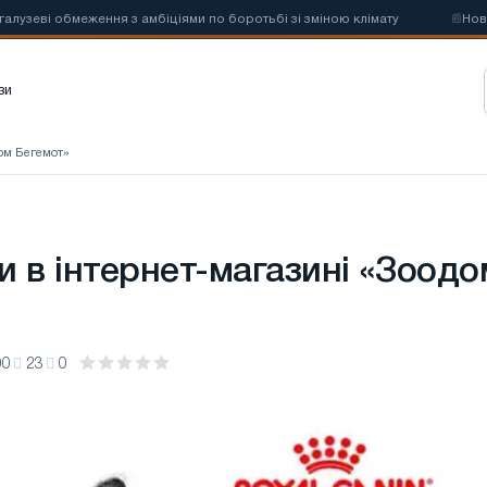
і обмеження з амбіціями по боротьбі зі зміною клімату
📰
Нові квот
зи
дом Бегемот»
и в інтернет-магазині «Зоодо
00
23
0