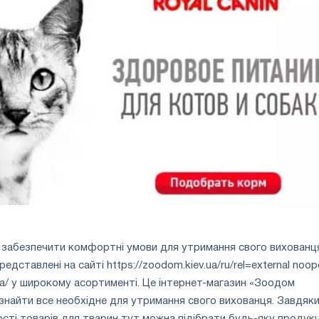
 забезпечити комфортні умови для утримання свого вихованц
едставлені на сайті https://zoodom.kiev.ua/ru/rel=external noop
.ua/ у широкому асортименті. Це інтернет-магазин «Зоодом
знайти все необхідне для утримання свого вихованця. Завдяк
ості товарів для тварин тут можна підібрати будь-яку продук