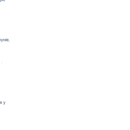
Європейської
комісії
унів,
 .
я у