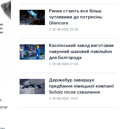
системами
а
поїздок
автоматичного
у
Ринки стають все більш
Ринки
й
контролю
Лондоні
чутливими до потрясінь:
стають
т
Glencore
все
05-08-2026, 22:00
більш
у
чутливими
до
Каслінський завод виготовив
Каслінський
потрясінь:
чавунний шаховий павільйон
завод
Glencore
для Бєлгорода
виготовив
05-08-2026, 21:00
чавунний
шаховий
павільйон
Деріжебур завершує
Деріжебур
для
придбання німецької компанії
завершує
Бєлгорода
Scholz після схвалення
придбання
05-08-2026, 16:01
німецької
я.
компанії
ener
Scholz
після
и
схвалення
цію