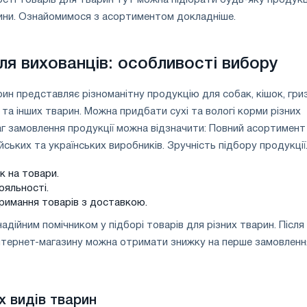
ини. Ознайомимося з асортиментом докладніше.
ля вихованців: особливості вибору
ин представляє різноманітну продукцію для собак, кішок, гриз
в та інших тварин. Можна придбати сухі та вологі корми різних
г замовлення продукції можна відзначити: Повний асортимент
йських та українських виробників. Зручність підбору продукції.
к на товари.
ояльності.
римання товарів з доставкою.
надійним помічником у підборі товарів для різних тварин. Після
 інтернет-магазину можна отримати знижку на перше замовленн
х видів тварин