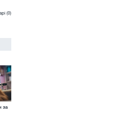
рі (0)
н за