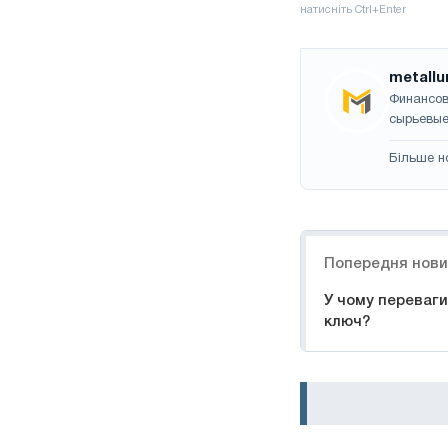
metallu
Финансов
сырьевые
Більше н
Навігація
Попередня нов
У чому переваги
ключ?