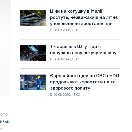
присвячену
а
року
подвигу
Ціни на котушку в Італії
Ціни
й
радянської
ростуть, незважаючи на літнє
на
авіації
т
уповільнення зростання цін
котушку
в
06-08-2026, 13:01
в
у
роки
Італії
Великої
ростуть,
Вітчизняної
Tk accelis в Штутгарті
Tk
незважаючи
війни
випускає нову ріжучу машину
accelis
на
06-08-2026, 13:01
в
літнє
Штутгарті
уповільнення
випускає
зростання
Європейські ціни на CRC і HDG
Європейські
нову
цін
продовжують зростати на тлі
ціни
ріжучу
здорового попиту
на
машину
06-08-2026, 13:00
CRC
і
HDG
жете
продовжують
зростати
изькі
на
я,