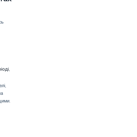
сь
іоді,
лі,
на
щими.