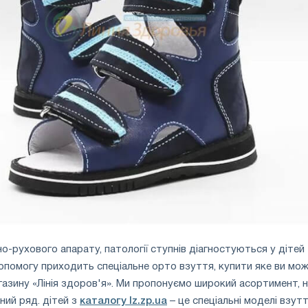
-рухового апарату, патології ступнів діагностуються у дітей
допомогу приходить спеціальне орто взуття, купити яке ви мо
агазину «Лінія здоров'я». Ми пропонуємо широкий асортимент, н
ний ряд. дітей з
каталогу lz.zp.ua
– це спеціальні моделі взутт