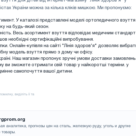
взуття для дітей від інтернет-магазину "Лінія здоров'я" у
істах України можна за кілька кліків мишкою. Ми пропонуємо:
имент. У каталозі представлені моделі ортопедичного взуття
іку на будь-який сезон.
йність. Весь асортимент взуття відповідає медичним стандар
шов необхідні сертифікаційні випробування.
пки. Онлайн-купівля на сайті "Лінія здоров'я" дозволяє вибрат
бну модель взуття прямо з дому чи офісу.
раїні. Наш магазин пропонує зручні умови доставки замовлень
тому ви зможете отримати свій товар у найкоротші терміни. у
дмінне самопочуття вашої дитини.
rgprom.org
ая аналитика, прогнозы цен на сталь, железную руду, уголь и другие
 товары.