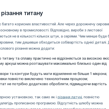
різання титану
є багато корисних властивостей. Але через дорожнечу сирови
основному в промисловості. Відповідно, вироби з листової
ються не в кількості кількох штук, а серіями. Чим менше буде 
ировини, тим дешевше обходиться собівартість однієї деталі.
слового різання можна додати:
о титану та сплаву практично не відрізняється за високою які
ому аркуші можна розташувати максимально близько один від
твори та контури будуть мати відхилення не більше 1 мікрона;
овки повністю виключено технологічним процесом;
ьтат не потрібно додатково обробляти, підвищуючи вартість
ерною установкою, так само як і
різання латуні
, повністю
алегідь прописаною програмою. Відсутність шлюбу можна