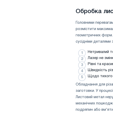
Обробка лис
Головними перевагам
розмістити максимал
геометричних форм. 
сусідніми деталями з
Нетривалий то
Лазер не змін
Рівні та крас
Швидкість різ
Щодо тихого 
Обладнання для різ
заготовки. У процесі
Листовий метал неру
механічних пошкодже
подряпин або вм'яти