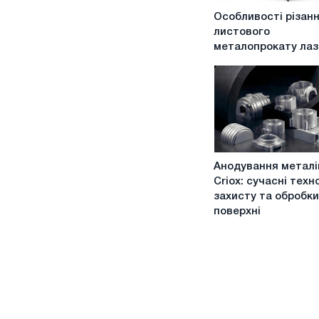
Особливості
Особливості різан
різання
листового
листового
металопрокату ла
металопрокату
лазером
Анодування
Анодування металі
металів
Criox: сучасні техно
від
захисту та обробки
Criox:
поверхні
сучасні
технології
захисту
та
обробки
поверхні