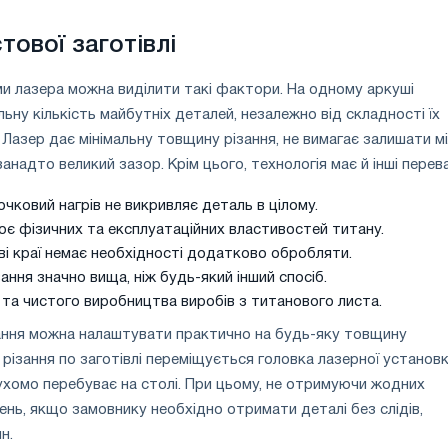
тової заготівлі
и лазера можна виділити такі фактори. На одному аркуші
ьну кількість майбутніх деталей, незалежно від складності їх
Лазер дає мінімальну товщину різання, не вимагає залишати м
анадто великий зазор. Крім цього, технологія має й інші перев
чковий нагрів не викривляє деталь в цілому.
ює фізичних та експлуатаційних властивостей титану.
иві краї немає необхідності додатково обробляти.
ання значно вища, ніж будь-який інший спосіб.
та чистого виробництва виробів з титанового листа.
ання можна налаштувати практично на будь-яку товщину
 різання по заготівлі переміщується головка лазерної установк
хомо перебуває на столі. При цьому, не отримуючи жодних
нь, якщо замовнику необхідно отримати деталі без слідів,
н.