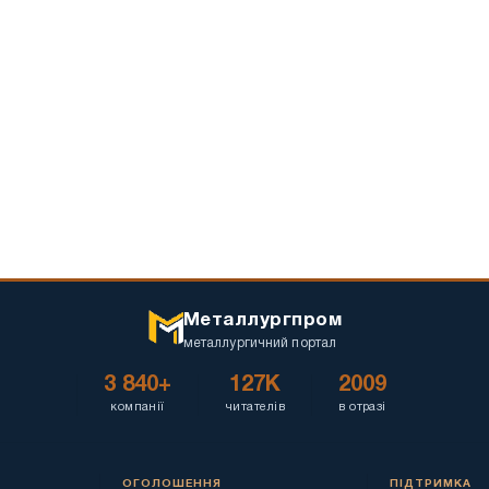
Металлургпром
металлургичний портал
3 840+
127K
2009
компанії
читателів
в отразі
ОГОЛОШЕННЯ
ПІДТРИМКА