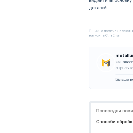
виділити як основну
деталей.
metallu
Финансов
сырьевые
Більше н
Навігація
Попередня нов
Способи обробк