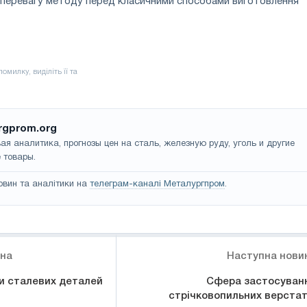
 перевагу методу перед класичними способами виготовлення
rgprom.org
ая аналитика, прогнозы цен на сталь, железную руду, уголь и другие
 товары.
овин та аналітики на
телеграм-каналі Металургпром
.
ина
Наступна нови
и сталевих деталей
Сфера застосуван
стрічковопильних верстат