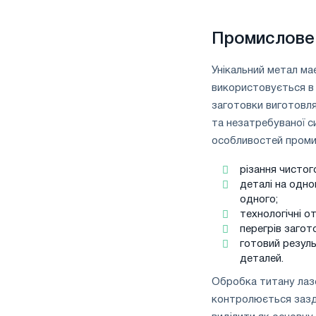
Промислове 
Унікальний метал ма
використовується в 
заготовки виготовля
та незатребуваної с
особливостей проми
різання чистог
деталі на одн
одного;
технологічні о
перегрів загот
готовий резул
деталей.
Обробка титану лаз
контролюється зазд