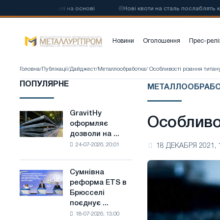
углецевої сталі на основі
📰
Нові квоти на сталь послаблять конку
Новини
Оголошення
Прес-релі
Головна
/
Публікації
/
Дайджест
/
Металлообработка
/ Особливості різання титан
ПОПУЛЯРНЕ
МЕТАЛЛООБРАБ
GravitHy
GravitHy
Особливо
оформляє
оформляє
дозволи на ...
дозволи
24-07-2026, 20:01
18 ДЕКАБРЯ 2021, 
на
будівництво
заводу
Сумнівна
Сумнівна
з
реформа ETS в
реформа
виробництва
Брюсселі
ETS
низьковуглецевої
поєднує ...
в
сталі
18-07-2026, 13:00
Брюсселі
на