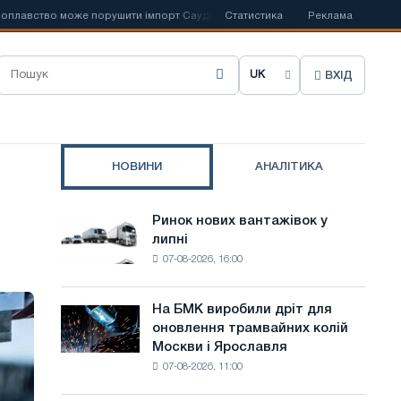
ство може порушити імпорт Саудівської сталі
Статистика
📰
Іспанська Acerinox 
Реклама
ВХІД
О
б
р
НОВИНИ
АНАЛІТИКА
а
т
Ринок нових вантажівок у
Ринок
и
липні
нових
07-08-2026, 16:00
вантажівок
м
у
о
липні
На БМК виробили дріт для
На
в
оновлення трамвайних колій
БМК
Москви і Ярославля
виробили
у
07-08-2026, 11:00
дріт
с
для