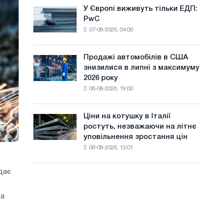
оновлення
а
У Європі виживуть тільки ЕДП:
У
трамвайних
PwC
Європі
й
колій
07-08-2026, 04:00
виживуть
Москви
т
тільки
і
ЕДП:
у
Ярославля
Продажі автомобілів в США
Продажі
PwC
знизилися в липні з максимуму
автомобілів
2026 року
в
06-08-2026, 19:00
США
знизилися
в
Ціни на котушку в Італії
Ціни
липні
ростуть, незважаючи на літнє
на
з
уповільнення зростання цін
котушку
максимуму
06-08-2026, 13:01
в
2026
Італії
року
ростуть,
дає
незважаючи
на
на
літнє
уповільнення