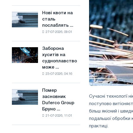
поєднує
основі
галузеві
водню
Нові квоти на
Нові
обмеження
у
сталь
квоти
з
Франції
послаблять ...
на
амбіціями
27-07-2026, 09:01
сталь
по
послаблять
боротьбі
конкуренцію
зі
Заборона
Заборона
в
зміною
хуситів на
хуситів
Сполученому
клімату
судноплавство
на
Королівстві
може ...
судноплавство
23-07-2026, 04:16
може
порушити
імпорт
Помер
Помер
Саудівської
Сучасні технології 
засновник
засновник
сталі
Duferco Group
поступово витісняєт
Duferco
Бруно ...
Group
більш якісний і швид
21-07-2026, 11:01
Бруно
подальшої обробки к
Больфо
практиці.