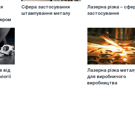
Сфера
Лазерна
ня
Сфера застосування
Лазерна різка – сфе
застосування
різка
штампування металу
застосування
штампування
–
зером
металу
сфера
застосування
Лазерна
в від
Лазерна різка метал
різка
логії
для виробничого
металу
виробництва
для
виробничого
виробництва