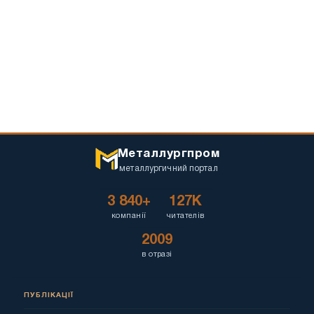
Металлургпром
металлургичний портал
3 840+
127K
компанії
читателів
2009
в отразі
ПУБЛІКАЦІЇ