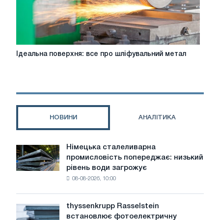
Ідеальна
Ідеальна поверхня: все про шліфувальний метал
поверхня:
все
про
шліфувальний
метал
НОВИНИ
АНАЛІТИКА
Німецька сталеливарна
Німецька
промисловість попереджає: низький
сталеливарна
рівень води загрожує
промисловість
08-08-2026, 10:00
попереджає:
низький
рівень
thyssenkrupp Rasselstein
thyssenkrupp
води
встановлює фотоелектричну
Rasselstein