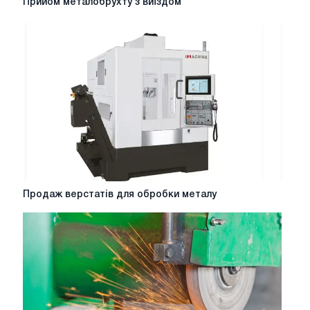
Прийом металобрухту з виїздом
металобрухту
з
виїздом
Продаж
Продаж верстатів для обробки металу
верстатів
для
обробки
металу