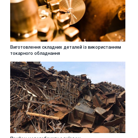
Виготовлення
Виготовлення складних деталей із використанням
складних
токарного обладнання
деталей
із
використанням
токарного
обладнання
Прийом