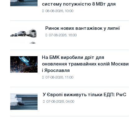
загрожує
систему потужністю 8 МВт для
встановлює
безпеці
08-08-2026, 10:00
фотоелектричну
поставок
систему
потужністю
Ринок нових вантажівок у липні
Ринок
8
07-08-2026, 16:00
нових
МВт
вантажівок
для
у
досягнення
липні
На БМК виробили дріт для
цілей
На
оновлення трамвайних колій Москви
декарбонізації
БМК
і Ярославля
виробили
07-08-2026, 11:00
дріт
для
оновлення
У Європі виживуть тільки ЕДП: PwC
У
трамвайних
07-08-2026, 04:00
Європі
колій
виживуть
Москви
тільки
і
ЕДП:
Ярославля
PwC