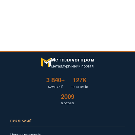
Металлургпром
металлургичний портал
3 840+
127K
компанії
читателів
2009
в отразі
ПУБЛІКАЦІЇ