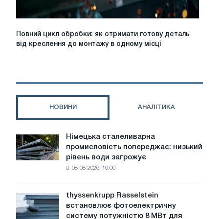
Повний
Повний цикл обробки: як отримати готову деталь
цикл
від креслення до монтажу в одному місці
обробки:
як
отримати
готову
деталь
від
НОВИНИ
АНАЛІТИКА
креслення
до
монтажу
Німецька сталеливарна
Німецька
в
промисловість попереджає: низький
сталеливарна
одному
рівень води загрожує
промисловість
місці
08-08-2026, 10:00
попереджає:
низький
рівень
thyssenkrupp Rasselstein
thyssenkrupp
води
встановлює фотоелектричну
Rasselstein
загрожує
систему потужністю 8 МВт для
встановлює