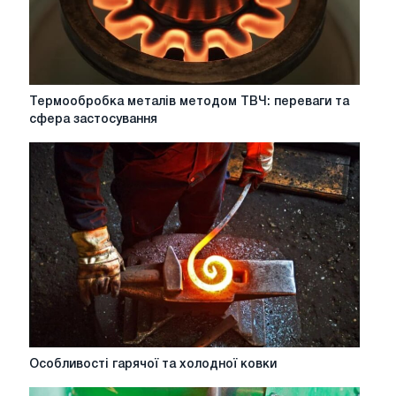
Термообробка
Термообробка металів методом ТВЧ: переваги та
металів
сфера застосування
методом
ТВЧ:
переваги
та
сфера
застосування
Особливості
Особливості гарячої та холодної ковки
гарячої
та