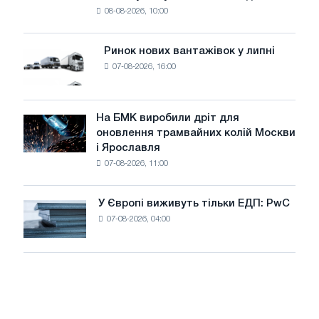
безпеці
08-08-2026, 10:00
фотоелектричну
поставок
систему
потужністю
Ринок нових вантажівок у липні
Ринок
8
07-08-2026, 16:00
нових
МВт
вантажівок
для
у
досягнення
липні
На БМК виробили дріт для
цілей
На
оновлення трамвайних колій Москви
декарбонізації
БМК
і Ярославля
виробили
07-08-2026, 11:00
дріт
для
оновлення
У Європі виживуть тільки ЕДП: PwC
У
трамвайних
07-08-2026, 04:00
Європі
колій
виживуть
Москви
тільки
і
ЕДП:
Ярославля
PwC