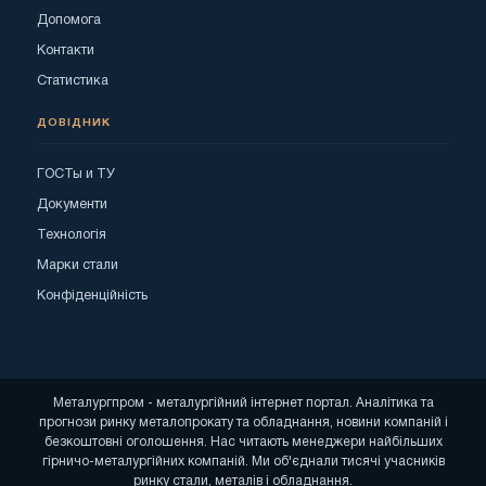
Допомога
Контакти
Статистика
ДОВІДНИК
ГОСТы и ТУ
Документи
Технологія
Марки стали
Конфіденційність
Металургпром - металургійний інтернет портал. Аналітика та
прогнози ринку металопрокату та обладнання, новини компаній і
безкоштовні оголошення. Нас читають менеджери найбільших
гірничо-металургійних компаній. Ми об'єднали тисячі учасників
ринку стали, металів і обладнання.