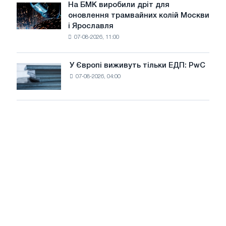
липні
На БМК виробили дріт для
цілей
На
оновлення трамвайних колій Москви
декарбонізації
БМК
і Ярославля
виробили
07-08-2026, 11:00
дріт
для
оновлення
У Європі виживуть тільки ЕДП: PwC
У
трамвайних
07-08-2026, 04:00
Європі
колій
виживуть
Москви
тільки
і
ЕДП:
Ярославля
PwC