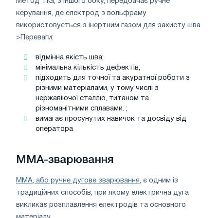
Метод TIG, з іншого боку, передбачає ручне
керування, де електрод з вольфраму
використовується з інертним газом для захисту шва.
>Переваги:
відмінна якість шва;
мінімальна кількість дефектів;
підходить для точної та акуратної роботи з
різними матеріалами, у тому числі з
нержавіючої сталлю, титаном та
різноманітними сплавами. ;
вимагає просунутих навичок та досвіду від
оператора
MMA-зварювання
MMA, або ручне дугове зварювання
, є одним із
традиційних способів, при якому електрична дуга
викликає розплавлення електродів та основного
матеріалу.