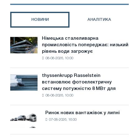
ковки
НОВИНИ
АНАЛІТИКА
Німецька сталеливарна
Німецька
промисловість попереджає: низький
сталеливарна
рівень води загрожує
промисловість
08-08-2026, 10:00
попереджає:
низький
рівень
thyssenkrupp Rasselstein
thyssenkrupp
води
встановлює фотоелектричну
Rasselstein
загрожує
систему потужністю 8 МВт для
встановлює
безпеці
08-08-2026, 10:00
фотоелектричну
поставок
систему
потужністю
Ринок нових вантажівок у липні
Ринок
8
07-08-2026, 16:00
нових
МВт
вантажівок
для
у
досягнення