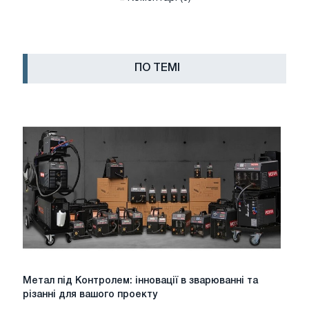
ПО ТЕМІ
Метал
Метал під Контролем: інновації в зварюванні та
під
різанні для вашого проекту
Контролем: