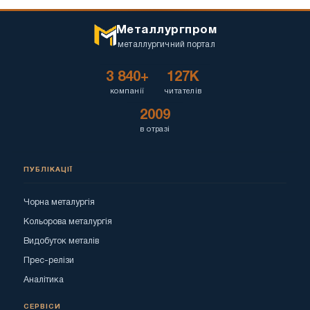
Металлургпром
металлургичний портал
3 840+
127K
компанії
читателів
2009
в отразі
ПУБЛІКАЦІЇ
Чорна металургія
Кольорова металургія
Видобуток металів
Прес-релізи
Аналітика
СЕРВІСИ