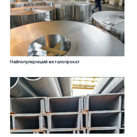
марок
сталей
Найпопулярніший
Найпопулярніший металопрокат
металопрокат