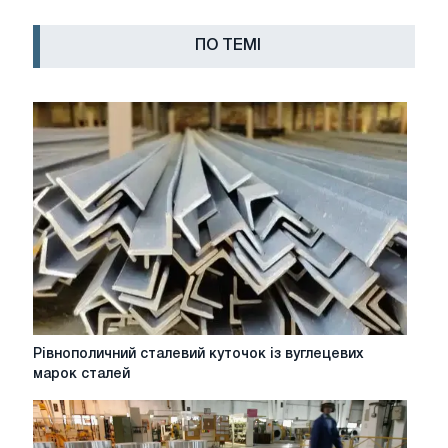
ПО ТЕМІ
Рівнополичний
Рівнополичний сталевий куточок із вуглецевих
сталевий
марок сталей
куточок
із
вуглецевих