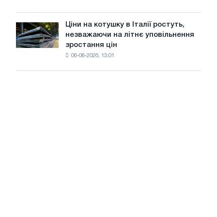
знизилися
в
Ціни на котушку в Італії ростуть,
Ціни
липні
незважаючи на літнє уповільнення
на
з
зростання цін
котушку
максимуму
06-08-2026, 13:01
в
2026
Італії
року
ростуть,
незважаючи
на
літнє
уповільнення
зростання
цін