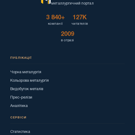
металлургичний портал
3 840+
127K
компанії
читателів
2009
в отразі
ПУБЛІКАЦІЇ
Чорна металургія
Кольорова металургія
Видобуток металів
Прес-релізи
Аналітика
СЕРВІСИ
Статистика