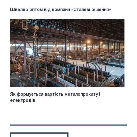
Швелер
Швелер оптом від компанії «Сталеві рішення»
оптом
від
компанії
«Сталеві
рішення»
Як
Як формується вартість металопрокату і
формується
електродів
вартість
металопрокату
і
електродів