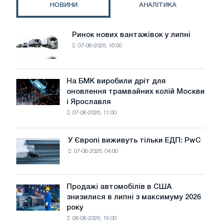
НОВИНИ
АНАЛІТИКА
Ринок нових вантажівок у липні
Ринок
07-08-2026, 16:00
нових
вантажівок
у
липні
На БМК виробили дріт для
На
оновлення трамвайних колій Москви
БМК
і Ярославля
виробили
07-08-2026, 11:00
дріт
для
оновлення
У Європі виживуть тільки ЕДП: PwC
У
трамвайних
07-08-2026, 04:00
Європі
колій
виживуть
Москви
тільки
і
ЕДП:
Продажі автомобілів в США
Ярославля
Продажі
PwC
знизилися в липні з максимуму 2026
автомобілів
року
в
06-08-2026, 19:00
США