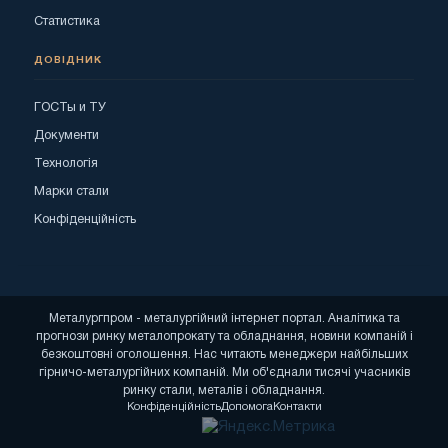
Статистика
ДОВІДНИК
ГОСТы и ТУ
Документи
Технологія
Марки стали
Конфіденційність
Металургпром - металургійний інтернет портал. Аналітика та
прогнози ринку металопрокату та обладнання, новини компаній і
безкоштовні оголошення. Нас читають менеджери найбільших
гірничо-металургійних компаній. Ми об'єднали тисячі учасників
ринку стали, металів і обладнання.
Конфіденційність
Допомога
Контакти