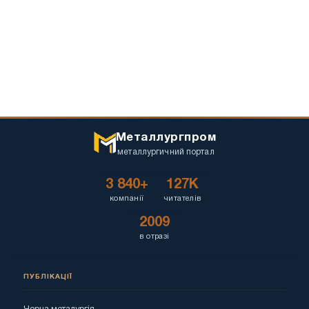
Металлургпром
металлургичний портал
3 840+
127K
компанії
читателів
2009
в отразі
ПУБЛІКАЦІЇ