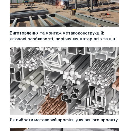
Виготовлення
Виготовлення та монтаж металоконструкцій:
та
ключові особливості, порівняння матеріалів та цін
монтаж
металоконструкцій:
ключові
особливості,
порівняння
матеріалів
та
цін
Як
Як вибрати металевий профіль для вашого проекту
вибрати
металевий