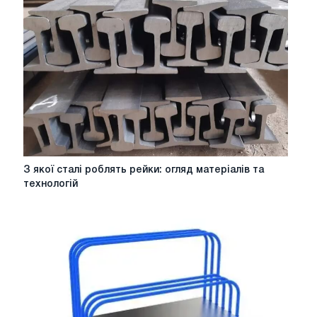
профіль
для
вашого
проекту
З
З якої сталі роблять рейки: огляд матеріалів та
якої
технологій
сталі
роблять
рейки:
огляд
матеріалів
та
технологій