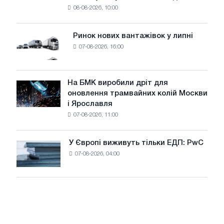
безпеці
08-08-2026, 10:00
фотоелектричну
поставок
систему
потужністю
Ринок нових вантажівок у липні
Ринок
8
07-08-2026, 16:00
нових
МВт
вантажівок
для
у
досягнення
липні
На БМК виробили дріт для
цілей
На
оновлення трамвайних колій Москви
декарбонізації
БМК
і Ярославля
виробили
07-08-2026, 11:00
дріт
для
оновлення
У Європі виживуть тільки ЕДП: PwC
У
трамвайних
07-08-2026, 04:00
Європі
колій
виживуть
Москви
тільки
і
ЕДП:
Ярославля
PwC