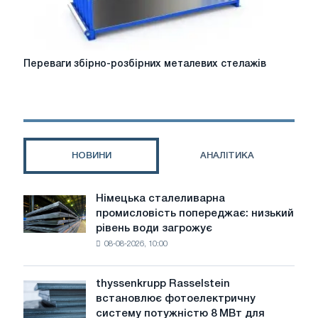
Переваги
Переваги збірно-розбірних металевих стелажів
збірно-
розбірних
металевих
стелажів
НОВИНИ
АНАЛІТИКА
Німецька сталеливарна
Німецька
промисловість попереджає: низький
сталеливарна
рівень води загрожує
промисловість
08-08-2026, 10:00
попереджає:
низький
рівень
thyssenkrupp Rasselstein
thyssenkrupp
води
встановлює фотоелектричну
Rasselstein
загрожує
систему потужністю 8 МВт для
встановлює