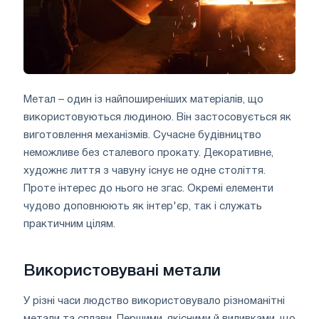
Метал – один із найпоширеніших матеріалів, що
використовуються людиною. Він застосовується як
виготовлення механізмів. Сучасне будівництво
неможливе без сталевого прокату. Декоративне,
художнє лиття з чавуну існує не одне століття.
Проте інтерес до нього не згас. Окремі елементи
чудово доповнюють як інтер'єр, так і служать
практичним цілям.
Використовувані метали
У різні часи людство використовувало різноманітні
метали та сплави. Першими, якісними й виливками, що