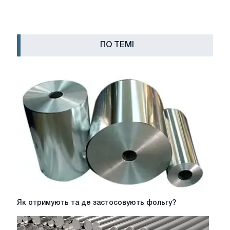
ПО ТЕМІ
Як
Як отримують та де застосовують фольгу?
отримують
та