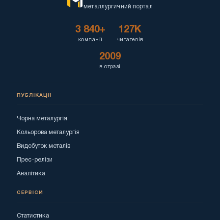
металлургичний портал
3 840+
127K
компанії
читателів
2009
в отразі
ПУБЛІКАЦІЇ
Чорна металургія
Кольорова металургія
Видобуток металів
Прес-релізи
Аналітика
СЕРВІСИ
Статистика