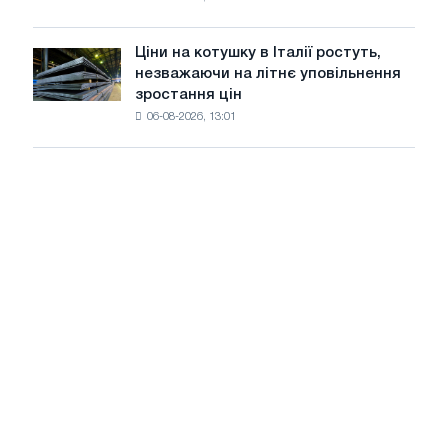
США
знизилися
в
Ціни на котушку в Італії ростуть,
Ціни
липні
незважаючи на літнє уповільнення
на
з
зростання цін
котушку
максимуму
06-08-2026, 13:01
в
2026
Італії
року
ростуть,
незважаючи
на
літнє
уповільнення
зростання
цін