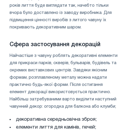
років лиття буде виглядати так, начебто тільки
вчора було доставлено із заводу виробника. Для
підвищення цінності виробів з литого чавуну їх
покривають декоративним шаром.
Сфера застосування декорацій
Найчастіше з чавуну роблять декоративні елементи
для прикраси парків, скверів, бульварів, будівель та
окремих виставкових центрів. Завдяки якісним
формам, розплавленому металу можна надати
практично будь-якої форми. Після остигання
елемент декорації використовується практично.
Найбільш затребуваними варто виділити наступний
чавунний декор: огородка для балкона або клумби;
декоративна середньовічна зброя;
елементи лиття для камінів, печей;