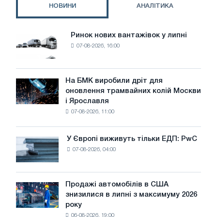
НОВИНИ
АНАЛІТИКА
Ринок нових вантажівок у липні
Ринок
07-08-2026, 16:00
нових
вантажівок
у
липні
На БМК виробили дріт для
На
оновлення трамвайних колій Москви
БМК
і Ярославля
виробили
07-08-2026, 11:00
дріт
для
оновлення
У Європі виживуть тільки ЕДП: PwC
У
трамвайних
07-08-2026, 04:00
Європі
колій
виживуть
Москви
тільки
і
ЕДП:
Продажі автомобілів в США
Ярославля
Продажі
PwC
знизилися в липні з максимуму 2026
автомобілів
року
в
06-08-2026, 19:00