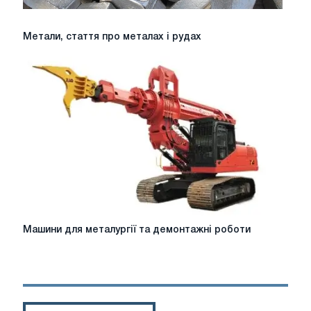
Метали,
Метали, стаття про металах і рудах
стаття
про
металах
і
рудах
Машини
Машини для металургії та демонтажні роботи
для
металургії
та
демонтажні
роботи