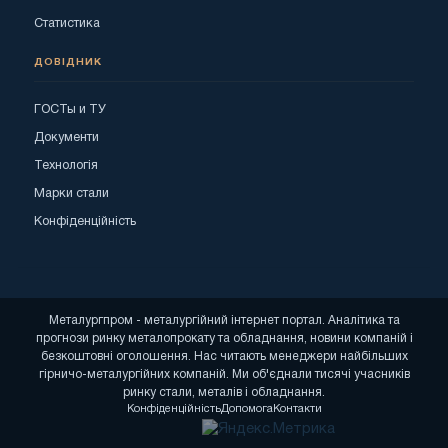
Статистика
ДОВІДНИК
ГОСТы и ТУ
Документи
Технологія
Марки стали
Конфіденційність
Металургпром - металургійний інтернет портал. Аналітика та
прогнози ринку металопрокату та обладнання, новини компаній і
безкоштовні оголошення. Нас читають менеджери найбільших
гірничо-металургійних компаній. Ми об'єднали тисячі учасників
ринку стали, металів і обладнання.
Конфіденційність
Допомога
Контакти