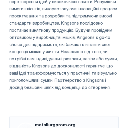
перетворення ідей у ​​високоякісні пакети. Розуміючи
вимоги клієнтів, використовуючи інноваційні процеси
проектування та розробки та підтримуючи високі
стандарти виробництва, Kingsons послідовно
постачає виняткову продукцію. Будучи провідним
оптовиком у виробництві мішків, Kingsons є go-to
choice для підприємств, які бажають втілити свої
концепції мішків у життя. Незалежно від того, чи
потрібні вам індивідуальні рюкзаки, валізи або сумки,
відданість Kingsons до досконалості гарантує, що
ваші ідеї трансформуються у практичні та візуально
приголомшливі сумки. Партнерство з Kingsons і
досвід безшовні шлях від концепції до створення.
metallurgprom.org