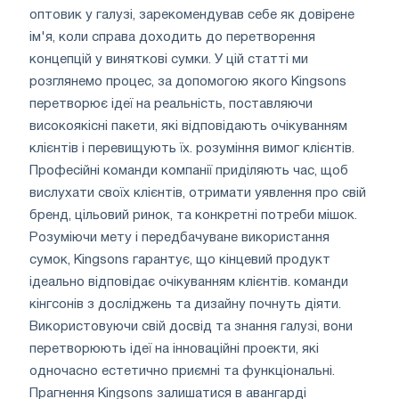
оптовик у галузі, зарекомендував себе як довірене
ім'я, коли справа доходить до перетворення
концепцій у виняткові сумки. У цій статті ми
розглянемо процес, за допомогою якого Kingsons
перетворює ідеї на реальність, поставляючи
високоякісні пакети, які відповідають очікуванням
клієнтів і перевищують їх. розуміння вимог клієнтів.
Професійні команди компанії приділяють час, щоб
вислухати своїх клієнтів, отримати уявлення про свій
бренд, цільовий ринок, та конкретні потреби мішок.
Розуміючи мету і передбачуване використання
сумок, Kingsons гарантує, що кінцевий продукт
ідеально відповідає очікуванням клієнтів. команди
кінгсонів з досліджень та дизайну почнуть діяти.
Використовуючи свій досвід та знання галузі, вони
перетворюють ідеї на інноваційні проекти, які
одночасно естетично приємні та функціональні.
Прагнення Kingsons залишатися в авангарді