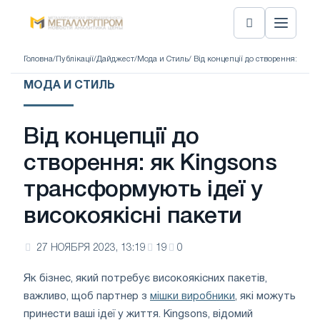
Головна
/
Публікації
/
Дайджест
/
Мода и Стиль
/ Від концепції до створення: як 
МОДА И СТИЛЬ
Від концепції до
створення: як Kingsons
трансформують ідеї у
високоякісні пакети
27 НОЯБРЯ 2023, 13:19
19
0
Як бізнес, який потребує високоякісних пакетів,
важливо, щоб партнер з
мішки виробники
, які можуть
принести ваші ідеї у життя. Kingsons, відомий