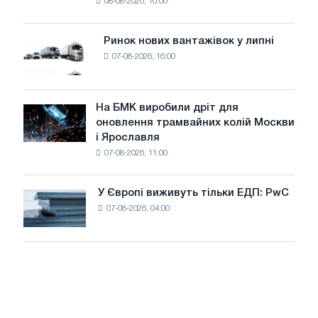
08-08-2026, 10:00
фотоелектричну
поставок
систему
потужністю
Ринок нових вантажівок у липні
Ринок
8
07-08-2026, 16:00
нових
МВт
вантажівок
для
у
досягнення
липні
На БМК виробили дріт для
цілей
На
оновлення трамвайних колій Москви
декарбонізації
БМК
і Ярославля
виробили
07-08-2026, 11:00
дріт
для
оновлення
У Європі виживуть тільки ЕДП: PwC
У
трамвайних
07-08-2026, 04:00
Європі
колій
виживуть
Москви
тільки
і
ЕДП:
Ярославля
PwC