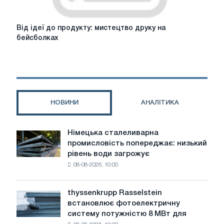
Від
Від ідеї до продукту: мистецтво друку на
ідеї
бейсболках
до
продукту:
мистецтво
друку
на
бейсболках
НОВИНИ
АНАЛІТИКА
Німецька сталеливарна
Німецька
промисловість попереджає: низький
сталеливарна
рівень води загрожує
промисловість
08-08-2026, 10:00
попереджає:
низький
рівень
thyssenkrupp Rasselstein
thyssenkrupp
води
встановлює фотоелектричну
Rasselstein
загрожує
систему потужністю 8 МВт для
встановлює
безпеці