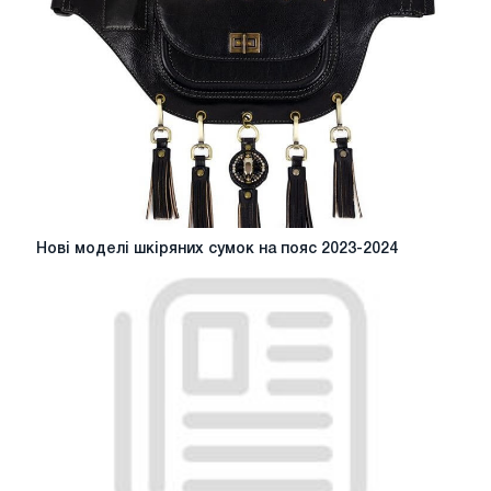
Мінську:
як
створити
стильний
одяг,
що
запам'ятовується,
для
бренду
Нові
Нові моделі шкіряних сумок на пояс 2023-2024
моделі
шкіряних
сумок
на
пояс
2023-
2024