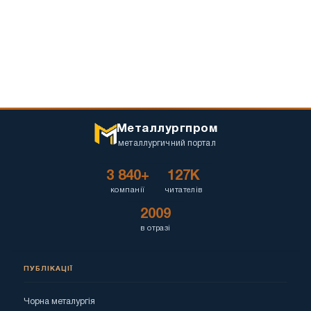
Металлургпром
металлургичний портал
3 840+
127K
компанії
читателів
2009
в отразі
ПУБЛІКАЦІЇ
Чорна металургія