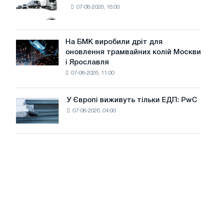
8
07-08-2026, 16:00
нових
МВт
вантажівок
для
у
досягнення
липні
На БМК виробили дріт для
цілей
На
оновлення трамвайних колій Москви
декарбонізації
БМК
і Ярославля
виробили
07-08-2026, 11:00
дріт
для
оновлення
У Європі виживуть тільки ЕДП: PwC
У
трамвайних
07-08-2026, 04:00
Європі
колій
виживуть
Москви
тільки
і
ЕДП:
Ярославля
PwC