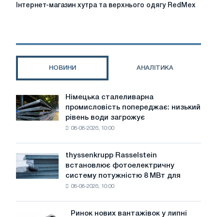
Інтернет-
Інтернет-магазин хутра та верхнього одягу RedMex
магазин
хутра
та
верхнього
одягу
RedMex
НОВИНИ
АНАЛІТИКА
Німецька сталеливарна
Німецька
промисловість попереджає: низький
сталеливарна
рівень води загрожує
промисловість
08-08-2026, 10:00
попереджає:
низький
рівень
thyssenkrupp Rasselstein
thyssenkrupp
води
встановлює фотоелектричну
Rasselstein
загрожує
систему потужністю 8 МВт для
встановлює
безпеці
08-08-2026, 10:00
фотоелектричну
поставок
систему
потужністю
Ринок нових вантажівок у липні
Ринок