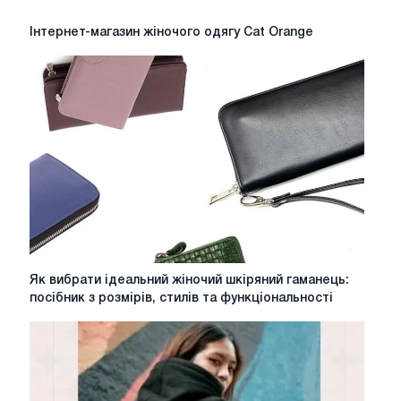
Інтернет-
Інтернет-магазин жіночого одягу Cat Orange
магазин
жіночого
одягу
Cat
Orange
Як
Як вибрати ідеальний жіночий шкіряний гаманець:
вибрати
посібник з розмірів, стилів та функціональності
ідеальний
жіночий
шкіряний
гаманець:
посібник