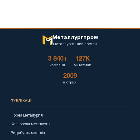
Металлургпром
металлургичний портал
3 840+
127K
компанії
читателів
2009
в отразі
ПУБЛІКАЦІЇ
Чорна металургія
Кольорова металургія
Видобуток металів