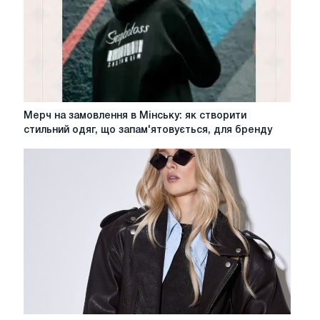
з
розмірів,
стилів
та
функціональності
Мерч
Мерч на замовлення в Мінську: як створити
на
стильний одяг, що запам'ятовується, для бренду
замовлення
в
Мінську:
як
створити
стильний
одяг,
що
запам'ятовується,
для
бренду