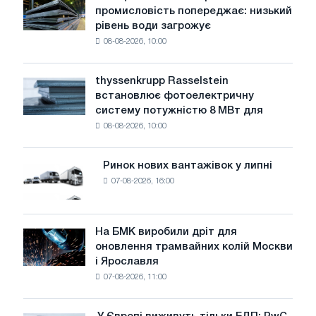
Німецька
промисловість попереджає: низький
сталеливарна
рівень води загрожує
промисловість
08-08-2026, 10:00
попереджає:
низький
рівень
thyssenkrupp Rasselstein
thyssenkrupp
води
встановлює фотоелектричну
Rasselstein
загрожує
систему потужністю 8 МВт для
встановлює
безпеці
08-08-2026, 10:00
фотоелектричну
поставок
систему
потужністю
Ринок нових вантажівок у липні
Ринок
8
07-08-2026, 16:00
нових
МВт
вантажівок
для
у
досягнення
липні
На БМК виробили дріт для
цілей
На
оновлення трамвайних колій Москви
декарбонізації
БМК
і Ярославля
виробили
07-08-2026, 11:00
дріт
для
оновлення