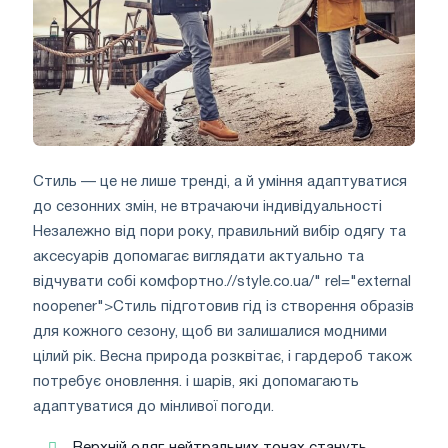
Стиль — це не лише тренді, а й уміння адаптуватися
до сезонних змін, не втрачаючи індивідуальності
Незалежно від пори року, правильний вибір одягу та
аксесуарів допомагає виглядати актуально та
відчувати собі комфортно.//style.co.ua/" rel="external
noopener">Стиль підготовив гід із створення образів
для кожного сезону, щоб ви залишалися модними
цілий рік. Весна природа розквітає, і гардероб також
потребує оновлення. і шарів, які допомагають
адаптуватися до мінливої ​​погоди.
Верхній одяг. нейтральних тонах стануть