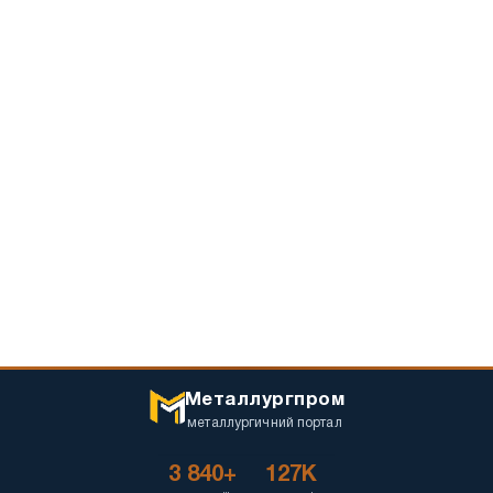
Металлургпром
металлургичний портал
3 840+
127K