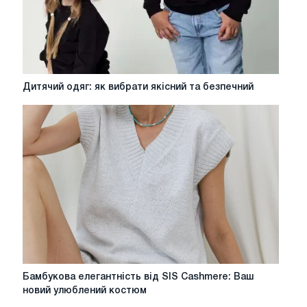
Дитячий
Дитячий одяг: як вибрати якісний та безпечний
одяг:
як
вибрати
якісний
та
безпечний
Бамбукова
Бамбукова елегантність від SIS Cashmere: Ваш
елегантність
новий улюблений костюм
від