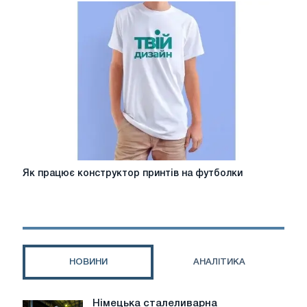
SIS
Cashmere:
Ваш
новий
улюблений
костюм
Як
Як працює конструктор принтів на футболки
працює
конструктор
принтів
на
футболки
НОВИНИ
АНАЛІТИКА
Німецька сталеливарна