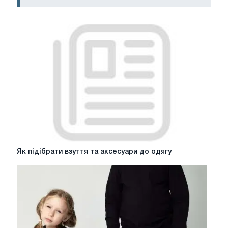
Як
Як підібрати взуття та аксесуари до одягу
підібрати
взуття
та
аксесуари
до
одягу