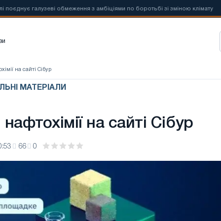
ує галузеві обмеження з амбіціями по боротьбі зі зміною клімату
зи
хімії на сайті Сібур
ЬНІ МАТЕРІАЛИ
нафтохімії на сайті Сібур
0:53
66
0