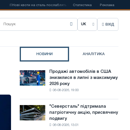
📰
Нові квоти на сталь послаблять конкуренцію в Сполученому Королівстві
Статистика
Реклама
ВХІД
О
б
р
НОВИНИ
АНАЛІТИКА
а
т
Продажі автомобілів в США
Продажі
и
знизилися в липні з максимуму
автомобілів
2026 року
в
м
06-08-2026, 19:00
США
о
знизилися
в
в
"Северсталь" підтримала
"Северсталь"
липні
патріотичну акцію, присвячену
підтримала
у
з
подвигу
патріотичну
максимуму
с
06-08-2026, 13:01
акцію,
2026