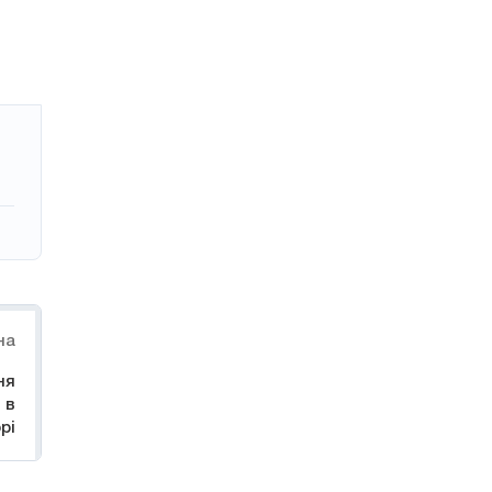
на
ня
 в
рі