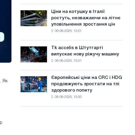
присвячену
а
року
подвигу
Ціни на котушку в Італії
Ціни
й
радянської
ростуть, незважаючи на літнє
на
авіації
т
уповільнення зростання цін
котушку
в
06-08-2026, 13:01
в
у
роки
Італії
Великої
ростуть,
Вітчизняної
Tk accelis в Штутгарті
Tk
незважаючи
війни
випускає нову ріжучу машину
accelis
на
06-08-2026, 13:01
в
літнє
Штутгарті
уповільнення
випускає
зростання
Європейські ціни на CRC і HDG
Європейські
. Як
нову
цін
продовжують зростати на тлі
ціни
ріжучу
здорового попиту
на
машину
06-08-2026, 13:00
CRC
і
HDG
продовжують
ір
зростати
на