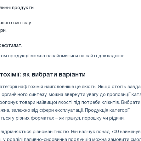
винні продукти.
чного синтезу.
ри.
рефталат.
ом продукції можна ознайомитися на сайті докладніше.
охімії: як вибрати варіанти
атегорії нафтохімія найголовніше це якість. Якщо стоїть завд
органічного синтезу, можна звернути увагу до пропозиції кат
пропонує товари найвищої якості під потреби клієнтів. Вибрати
жна, залежно від сфери експлуатації. Продукція категорії
ться у різних форматах – як гранул, порошку чи рідини.
відрізняється різноманітністю. Він налічує понад 700 наймену
д, у розділі паливно-сировинна продукція можна замовити смо