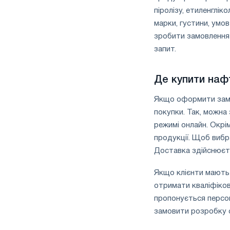
піролізу, етиленглік
марки, густини, умо
зробити замовлення 
запит.
Де купити наф
Якщо оформити замов
покупки. Так, можна
режимі онлайн. Окрі
продукції. Щоб виб
Доставка здійснюєт
Якщо клієнти мають 
отримати кваліфіков
пропонується персон
замовити розробку с