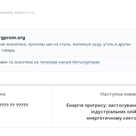
rgprom.org
ая аналитика, прогнозы цен на сталь, железную руду, уголь и другие
 товары.
овин та аналітики на
телеграм-каналі Металургпром
.
ина
Наступна нови
???? ?? ?????
Енергія прогресу: застосуван
індустріальних олій
енергетичному секто