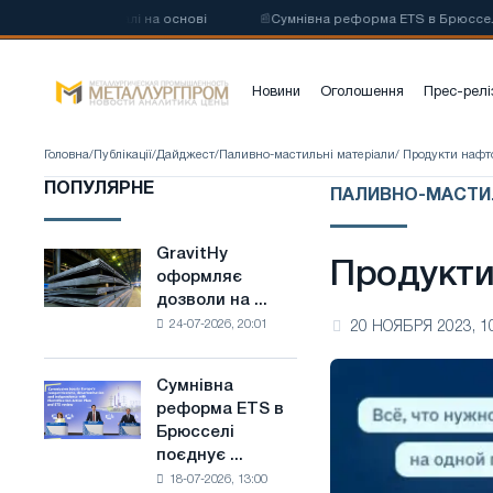
углецевої сталі на основі
📰
Сумнівна реформа ETS в Брюсселі поєдн
Новини
Оголошення
Прес-релі
Головна
/
Публікації
/
Дайджест
/
Паливно-мастильні матеріали
/ Продукти нафто
ПОПУЛЯРНЕ
ПАЛИВНО-МАСТИЛ
GravitHy
GravitHy
Продукти 
оформляє
оформляє
дозволи на ...
дозволи
24-07-2026, 20:01
20 НОЯБРЯ 2023, 1
на
будівництво
заводу
Сумнівна
Сумнівна
з
реформа ETS в
реформа
виробництва
Брюсселі
ETS
низьковуглецевої
поєднує ...
в
сталі
18-07-2026, 13:00
Брюсселі
на