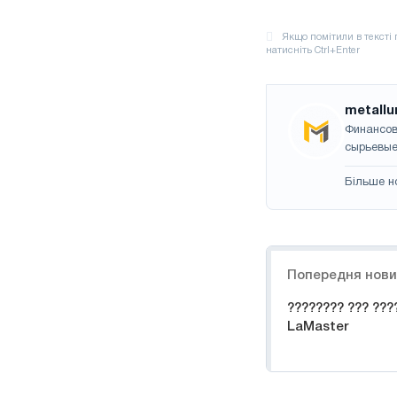
metallu
Финансов
сырьевые
Більше н
Навігація
Попередня нов
???????? ??? ???
LaMaster