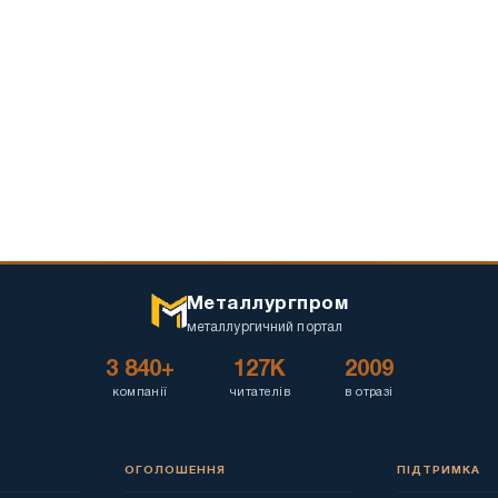
застосування
Металлургпром
металлургичний портал
3 840+
127K
2009
компанії
читателів
в отразі
ОГОЛОШЕННЯ
ПІДТРИМКА