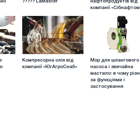
нії
????? LaMaster
нафтопродуктів від
???????
нафтопродуктів
компанії «Сібнафто
??
від
?????
компанії
LaMaster
«Сібнафтомаш»
Компресорна
Мор
е
Компресорна олія від
Мор для шлангового
олія
для
о
компанії «ЮгАгроСнаб»
насоса і звичайна
від
шлангового
мастило: в чому різ
компанії
насоса
за функціями і
«ЮгАгроСнаб»
і
застосування
звичайна
мастило:
в
чому
різниця
за
функціями
і