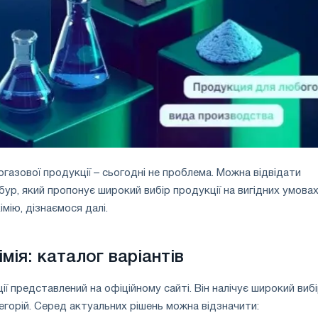
огазової продукції – сьогодні не проблема. Можна відвідати
ур, який пропонує широкий вибір продукції на вигідних умовах
мію, дізнаємося далі.
ія: каталог варіантів
ї представлений на офіційному сайті. Він налічує широкий виб
тегорій. Серед актуальних рішень можна відзначити: