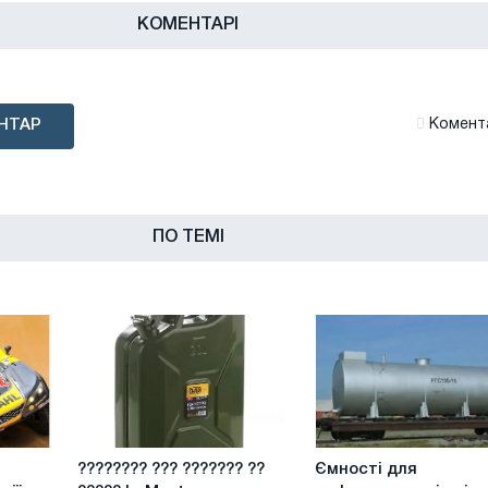
КОМЕНТАРІ
НТАР
Комента
ПО ТЕМІ
????????
Ємності
???????? ??? ??????? ??
Ємності для
???
для