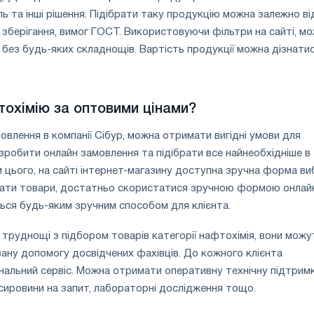
оль та інші рішення. Підібрати таку продукцію можна залежно ві
в зберігання, вимог ГОСТ. Використовуючи фільтри на сайті, м
без будь-яких складнощів. Вартість продукції можна дізнатис
тохімію за оптовими цінами?
лення в компанії Сібур, можна отримати вигідні умови для
 зробити онлайн замовлення та підібрати все найнеобхідніше в
м цього, на сайті інтернет-магазину доступна зручна форма в
рати товари, достатньо скористатися зручною формою онлай
ься будь-яким зручним способом для клієнта.
труднощі з підбором товарів категорії нафтохімія, вони можу
ану допомогу досвідчених фахівців. До кожного клієнта
альний сервіс. Можна отримати оперативну технічну підтримк
ировини на запит, лабораторні дослідження тощо.