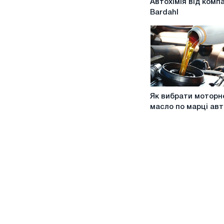
Автохімія від компа
на
Bardahl
Автохімія
від
компанії
Bardahl
Як
Як вибрати моторн
вибрати
масло по марці авт
моторне
масло
по
марці
авто