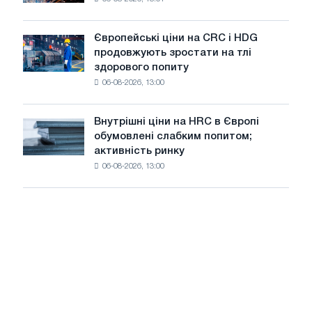
в
літнє
Штутгарті
уповільнення
випускає
зростання
Європейські ціни на CRC і HDG
Європейські
нову
цін
продовжують зростати на тлі
ціни
ріжучу
здорового попиту
на
машину
06-08-2026, 13:00
CRC
і
HDG
Внутрішні ціни на HRC в Європі
Внутрішні
продовжують
обумовлені слабким попитом;
ціни
зростати
активність ринку
на
на
06-08-2026, 13:00
HRC
тлі
в
здорового
Європі
попиту
обумовлені
слабким
попитом;
активність
ринку
сповільнюється
на