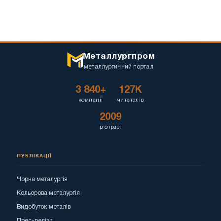
Металлургпром
металлургичний портал
3 840+
127K
компанії
читателів
2009
в отразі
ПУБЛІКАЦІЇ
Чорна металургія
Кольорова металургія
Видобуток металів
Прес-релізи