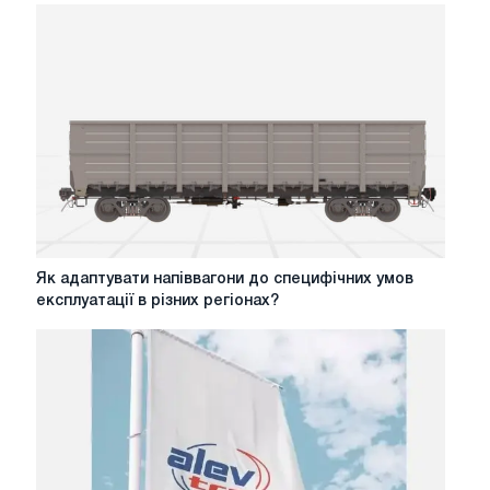
вибору
типу
контейнера
для
різних
категорій
товарів
Як
Як адаптувати напіввагони до специфічних умов
адаптувати
експлуатації в різних регіонах?
напіввагони
до
специфічних
умов
експлуатації
в
різних
регіонах?