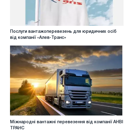
Послуги
Послуги вантажоперевезень для юридичних осіб
вантажоперевезень
від компанії «Алев-Транс»
для
юридичних
осіб
від
компанії
«Алев-
Транс»
Міжнародні
Міжнародні вантажні перевезення від компанії АНВІ
вантажні
ТРАНС
перевезення