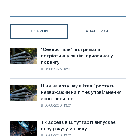
від
компанії
АНВІ
ТРАНС
НОВИНИ
АНАЛІТИКА
"Северсталь" підтримала
"Северсталь"
патріотичну акцію, присвячену
підтримала
подвигу
патріотичну
06-08-2026, 13:01
акцію,
присвячену
подвигу
Ціни на котушку в Італії ростуть,
Ціни
радянської
незважаючи на літнє уповільнення
на
авіації
зростання цін
котушку
в
06-08-2026, 13:01
в
роки
Італії
Великої
ростуть,
Вітчизняної
Tk accelis в Штутгарті випускає
Tk
незважаючи
війни
нову ріжучу машину
accelis
на
06-08-2026, 13:01