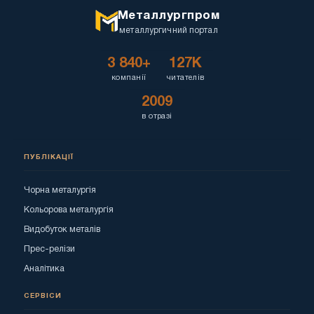
Металлургпром
металлургичний портал
3 840+
127K
компанії
читателів
2009
в отразі
ПУБЛІКАЦІЇ
Чорна металургія
Кольорова металургія
Видобуток металів
Прес-релізи
Аналітика
СЕРВІСИ