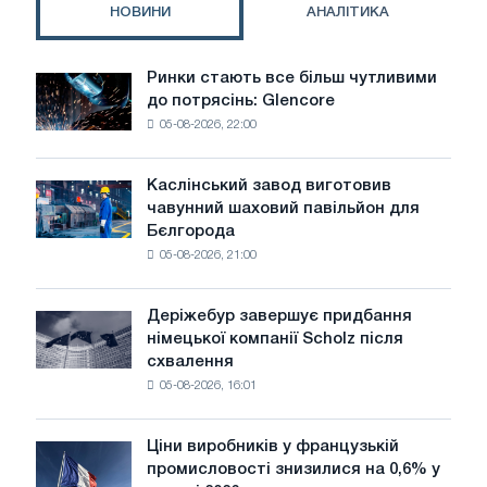
НОВИНИ
АНАЛІТИКА
Ринки стають все більш чутливими
Ринки
до потрясінь: Glencore
стають
05-08-2026, 22:00
все
більш
чутливими
Каслінський завод виготовив
Каслінський
до
чавунний шаховий павільйон для
завод
потрясінь:
Бєлгорода
виготовив
Glencore
05-08-2026, 21:00
чавунний
шаховий
павільйон
Деріжебур завершує придбання
Деріжебур
для
німецької компанії Scholz після
завершує
Бєлгорода
схвалення
придбання
05-08-2026, 16:01
німецької
компанії
Scholz
Ціни виробників у французькій
Ціни
після
промисловості знизилися на 0,6% у
виробників
схвалення