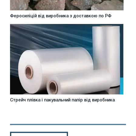
Феросиліцій
Феросиліцій від виробника з доставкою по РФ
від
виробника
з
доставкою
по
РФ
Стрейч
Стрейч плівка і пакувальний папір від виробника
плівка
і
пакувальний
папір
від
виробника