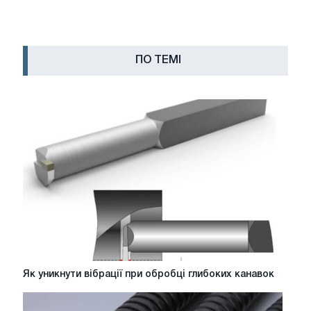
ПО ТЕМІ
Як
Як уникнути вібрації при обробці глибоких канавок
уникнути
вібрації