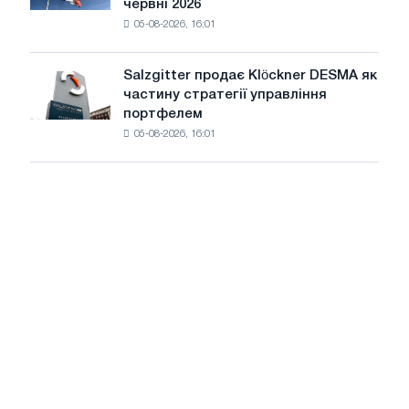
червні 2026
у
Європейської
05-08-2026, 16:01
французькій
комісії
промисловості
знизилися
Salzgitter продає Klöckner DESMA як
Salzgitter
на
частину стратегії управління
продає
0,6%
портфелем
Klöckner
у
05-08-2026, 16:01
DESMA
червні
як
2026
частину
року
стратегії
порівняно
управління
з
портфелем
травнем