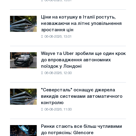
06-08-2026, 13:01
акцію,
присвячену
подвигу
Ціни на котушку в Італії ростуть,
Ціни
радянської
незважаючи на літнє уповільнення
на
авіації
зростання цін
котушку
в
06-08-2026, 13:01
в
роки
Італії
Великої
ростуть,
Вітчизняної
Wayve та Uber зробили ще один крок
Wayve
незважаючи
війни
до впровадження автономних
та
на
поїздок у Лондоні
Uber
літнє
06-08-2026, 12:00
зробили
уповільнення
ще
зростання
один
цін
"Северсталь" оснащує джерела
"Северсталь"
крок
викидів системами автоматичного
оснащує
до
контролю
джерела
впровадження
06-08-2026, 11:00
викидів
автономних
системами
поїздок
автоматичного
у
Ринки стають все більш чутливими
Ринки
контролю
Лондоні
до потрясінь: Glencore
стають