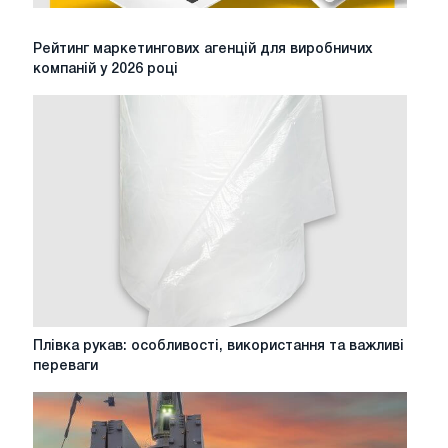
Рейтинг
Рейтинг маркетингових агенцій для виробничих
маркетингових
компаній у 2026 році
агенцій
для
виробничих
компаній
у
2026
році
Плівка
Плівка рукав: особливості, використання та важливі
рукав:
переваги
особливості,
використання
та
важливі