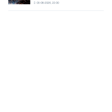
05-08-2026, 22:00
все
більш
чутливими
до
потрясінь:
Glencore