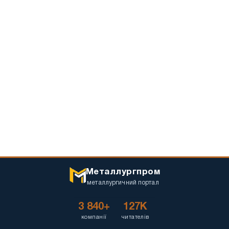
Металлургпром
металлургичний портал
3 840+
127K
компанії
читателів