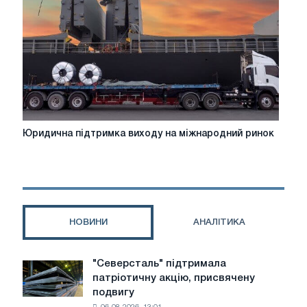
переваги
Юридична
Юридична підтримка виходу на міжнародний ринок
підтримка
виходу
на
міжнародний
ринок
НОВИНИ
АНАЛІТИКА
"Северсталь" підтримала
"Северсталь"
патріотичну акцію, присвячену
підтримала
подвигу
патріотичну