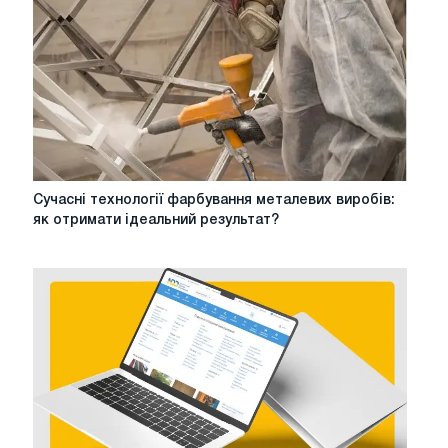
Сучасні
Сучасні технології фарбування металевих виробів:
технології
як отримати ідеальний результат?
фарбування
металевих
виробів:
як
отримати
ідеальний
результат?