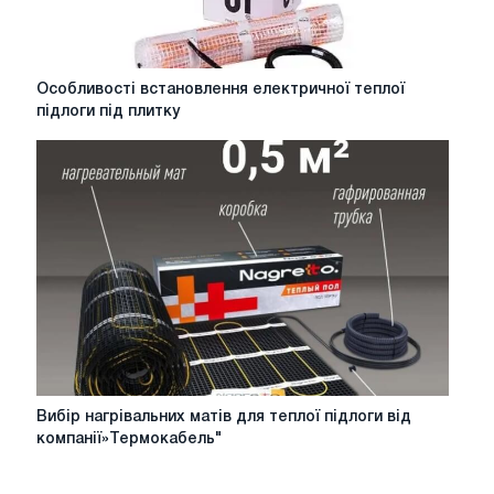
Особливості
Особливості встановлення електричної теплої
встановлення
підлоги під плитку
електричної
теплої
підлоги
під
плитку
Вибір
Вибір нагрівальних матів для теплої підлоги від
нагрівальних
компанії»Термокабель"
матів
для