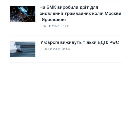
у
досягнення
липні
На БМК виробили дріт для
цілей
На
оновлення трамвайних колій Москви
декарбонізації
БМК
і Ярославля
виробили
07-08-2026, 11:00
дріт
для
оновлення
У Європі виживуть тільки ЕДП: PwC
У
трамвайних
07-08-2026, 04:00
Європі
колій
виживуть
Москви
тільки
і
ЕДП:
Ярославля
PwC