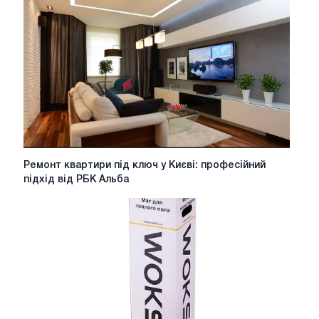
гарантія
ефективного
використання
Ремонт
Ремонт квартири під ключ у Києві: професійний
квартири
підхід від РБК Альба
під
ключ
у
Києві:
професійний
підхід
від
РБК
Альба