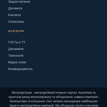
Задати питання
Допомога
Контакти
Статистика
ДОВІДНИК
ГОСТы и ТУ
Документи
Технологія
Марки стали
Конфіденційність
Металургпром - металургійний інтернет портал. Аналітика та
прогнози ринку металопрокату та обладнання, новини компаній і
безкоштовні оголошення. Нас читають менеджери найбільших
гірничо-металургійних компаній. Ми об'єднали тисячі учасників