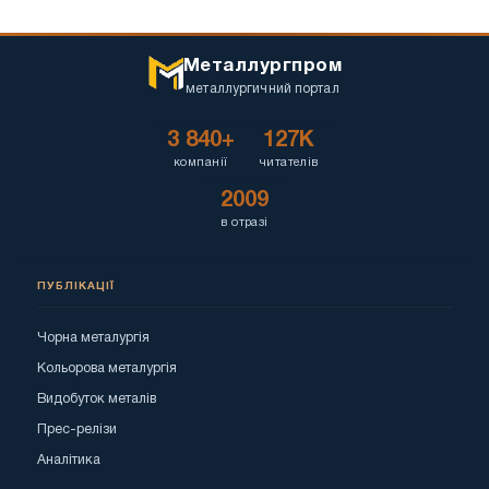
Металлургпром
металлургичний портал
3 840+
127K
компанії
читателів
2009
в отразі
ПУБЛІКАЦІЇ
Чорна металургія
Кольорова металургія
Видобуток металів
Прес-релізи
Аналітика