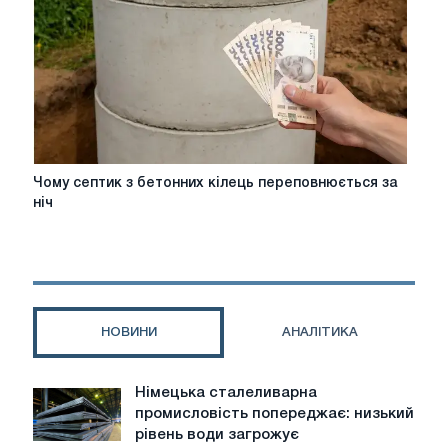
обшивки
балкона?
⚖️
Чому
Чому септик з бетонних кілець переповнюється за
септик
ніч
з
бетонних
кілець
переповнюється
за
ніч
НОВИНИ
АНАЛІТИКА
Німецька сталеливарна
Німецька
промисловість попереджає: низький
сталеливарна
рівень води загрожує
промисловість