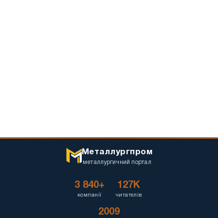
Металлургпром
металлургичний портал
3 840+
127K
компанії
читателів
2009