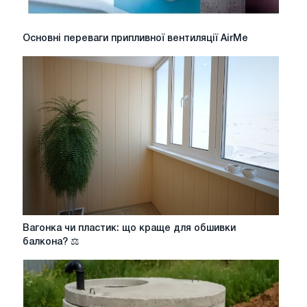
Основні
Основні переваги припливної вентиляції AirMe
переваги
припливної
вентиляції
AirMe
Вагонка
Вагонка чи пластик: що краще для обшивки
чи
балкона? ⚖️
пластик:
що
краще
для