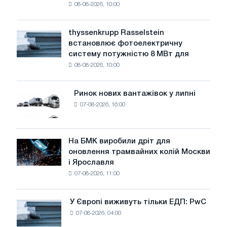
08-08-2026, 10:00
попереджає:
низький
рівень
thyssenkrupp Rasselstein
thyssenkrupp
води
встановлює фотоелектричну
Rasselstein
загрожує
систему потужністю 8 МВт для
встановлює
безпеці
08-08-2026, 10:00
фотоелектричну
поставок
систему
потужністю
Ринок нових вантажівок у липні
Ринок
8
07-08-2026, 16:00
нових
МВт
вантажівок
для
у
досягнення
липні
На БМК виробили дріт для
цілей
На
оновлення трамвайних колій Москви
декарбонізації
БМК
і Ярославля
виробили
07-08-2026, 11:00
дріт
для
оновлення
У Європі виживуть тільки ЕДП: PwC
У
трамвайних
07-08-2026, 04:00
Європі
колій
виживуть