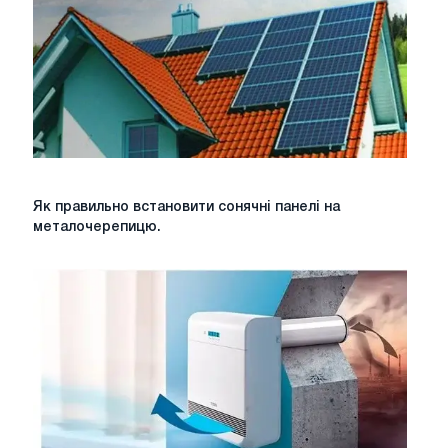
Як
Як правильно встановити сонячні панелі на
правильно
металочерепицю.
встановити
сонячні
панелі
на
металочерепицю.