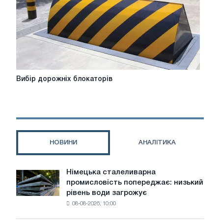
Вибір
Вибір дорожніх блокаторів
дорожніх
блокаторів
НОВИНИ
АНАЛІТИКА
Німецька сталеливарна
Німецька
промисловість попереджає: низький
сталеливарна
рівень води загрожує
промисловість
08-08-2026, 10:00
попереджає:
низький