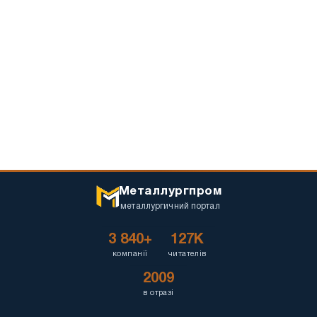
Металлургпром
металлургичний портал
3 840+
127K
компанії
читателів
2009
в отразі