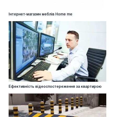
Інтернет-
Інтернет-магазин меблів Home me
магазин
меблів
Home
me
Ефективність
Ефективність відеоспостереження за квартирою
відеоспостереження
за
квартирою