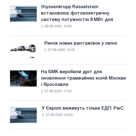
рівень
thyssenkrupp Rasselstein
thyssenkrupp
води
встановлює фотоелектричну
Rasselstein
загрожує
систему потужністю 8 МВт для
встановлює
безпеці
08-08-2026, 10:00
фотоелектричну
поставок
систему
потужністю
Ринок нових вантажівок у липні
Ринок
8
07-08-2026, 16:00
нових
МВт
вантажівок
для
у
досягнення
липні
На БМК виробили дріт для
цілей
На
оновлення трамвайних колій Москви
декарбонізації
БМК
і Ярославля
виробили
07-08-2026, 11:00
дріт
для
оновлення
У Європі виживуть тільки ЕДП: PwC
У
трамвайних
07-08-2026, 04:00
Європі
колій
виживуть
Москви
тільки
і
ЕДП: