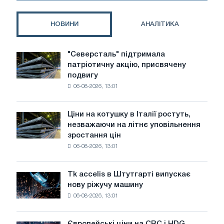
НОВИНИ
АНАЛІТИКА
"Северсталь" підтримала
"Северсталь"
патріотичну акцію, присвячену
підтримала
подвигу
патріотичну
06-08-2026, 13:01
акцію,
присвячену
подвигу
Ціни на котушку в Італії ростуть,
Ціни
радянської
незважаючи на літнє уповільнення
на
авіації
зростання цін
котушку
в
06-08-2026, 13:01
в
роки
Італії
Великої
ростуть,
Вітчизняної
Tk accelis в Штутгарті випускає
Tk
незважаючи
війни
нову ріжучу машину
accelis
на
06-08-2026, 13:01
в
літнє
Штутгарті
уповільнення
випускає
зростання
Європейські ціни на CRC і HDG