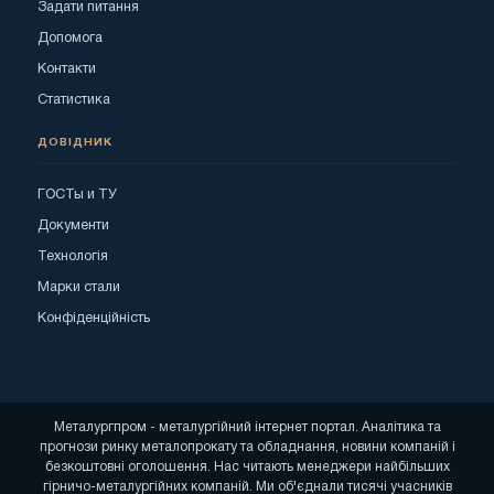
Задати питання
Допомога
Контакти
Статистика
ДОВІДНИК
ГОСТы и ТУ
Документи
Технологія
Марки стали
Конфіденційність
Металургпром - металургійний інтернет портал. Аналітика та
прогнози ринку металопрокату та обладнання, новини компаній і
безкоштовні оголошення. Нас читають менеджери найбільших
гірничо-металургійних компаній. Ми об'єднали тисячі учасників