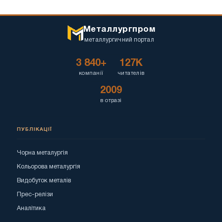
Металлургпром
металлургичний портал
3 840+
127K
компанії
читателів
2009
в отразі
ПУБЛІКАЦІЇ
Чорна металургія
Кольорова металургія
Видобуток металів
Прес-релізи
Аналітика