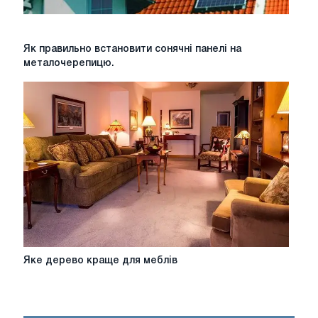
та
"
Жіночої
Як
Як правильно встановити сонячні панелі на
Майстерні
правильно
металочерепицю.
Меблів»
встановити
сонячні
панелі
на
металочерепицю.
Яке
Яке дерево краще для меблів
дерево
краще
для
меблів