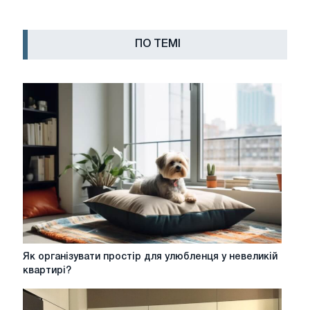
ПО ТЕМІ
Як
Як організувати простір для улюбленця у невеликій
організувати
квартирі?
простір
для
улюбленця