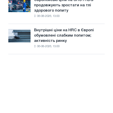
Європейські
нову
цін
продовжують зростати на тлі
ціни
ріжучу
здорового попиту
на
машину
06-08-2026, 13:00
CRC
і
HDG
Внутрішні ціни на HRC в Європі
Внутрішні
продовжують
обумовлені слабким попитом;
ціни
зростати
активність ринку
на
на
06-08-2026, 13:00
HRC
тлі
в
здорового
Європі
попиту
обумовлені
слабким
попитом;
активність
ринку
сповільнюється
на
тлі
літнього
затишшя