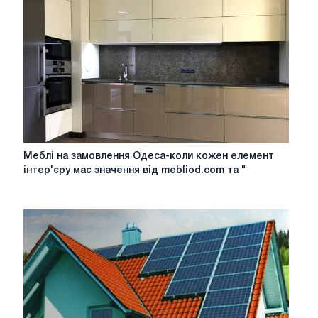
у
невеликій
квартирі?
Меблі
Меблі на замовлення Одеса-коли кожен елемент
на
інтер'єру має значення від mebliod.com та "
замовлення
Одеса-
коли
кожен
елемент
інтер'єру
має
значення
від
mebliod.com