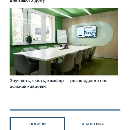
для вашого дому
сучасному
стилі:
Мистецтво
освітлення
для
вашого
дому
Зручність,
Зручність, якість, комфорт - розповідаємо про
якість,
офісний ковролін.
комфорт
-
розповідаємо
про
офісний
ковролін.
НОВИНИ
АНАЛІТИКА