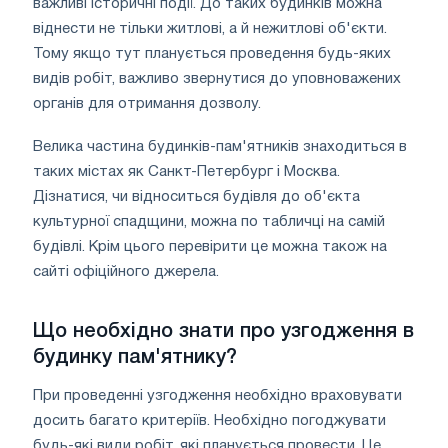
важливі історичні події. До таких будинків можна
віднести не тільки житлові, а й нежитлові об'єкти.
Тому якщо тут планується проведення будь-яких
видів робіт, важливо звернутися до уповноважених
органів для отримання дозволу.
Велика частина будинків-пам'ятників знаходиться в
таких містах як Санкт-Петербург і Москва.
Дізнатися, чи відноситься будівля до об'єкта
культурної спадщини, можна по табличці на самій
будівлі. Крім цього перевірити це можна також на
сайті офіційного джерела.
Що необхідно знати про узгодження в
будинку пам'ятнику?
При проведенні узгодження необхідно враховувати
досить багато критеріїв. Необхідно погоджувати
будь-які види робіт, які планується провести. Це