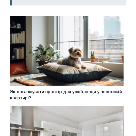
Як
Як організувати простір для улюбленця у невеликій
організувати
квартирі?
простір
для
улюбленця
у
невеликій
квартирі?