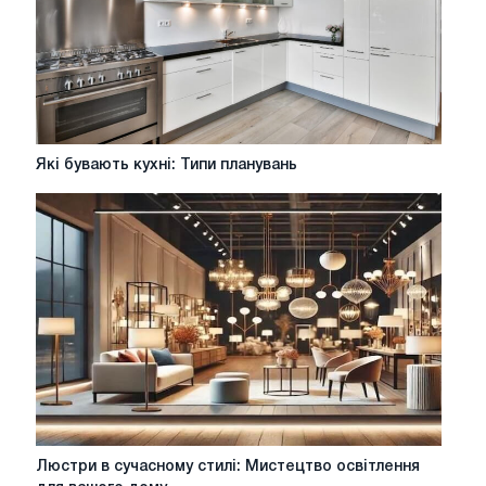
Які
Які бувають кухні: Типи планувань
бувають
кухні:
Типи
планувань
Люстри
Люстри в сучасному стилі: Мистецтво освітлення
в