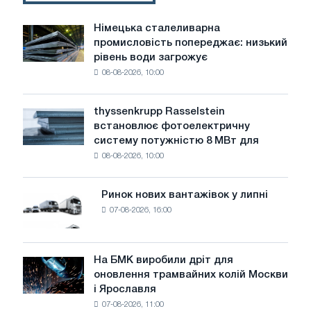
Німецька сталеливарна
Німецька
промисловість попереджає: низький
сталеливарна
рівень води загрожує
промисловість
08-08-2026, 10:00
попереджає:
низький
рівень
thyssenkrupp Rasselstein
thyssenkrupp
води
встановлює фотоелектричну
Rasselstein
загрожує
систему потужністю 8 МВт для
встановлює
безпеці
08-08-2026, 10:00
фотоелектричну
поставок
систему
потужністю
Ринок нових вантажівок у липні
Ринок
8
07-08-2026, 16:00
нових
МВт
вантажівок
для
у
досягнення
липні
На БМК виробили дріт для
цілей
На
оновлення трамвайних колій Москви
декарбонізації
БМК
і Ярославля
виробили
07-08-2026, 11:00
дріт