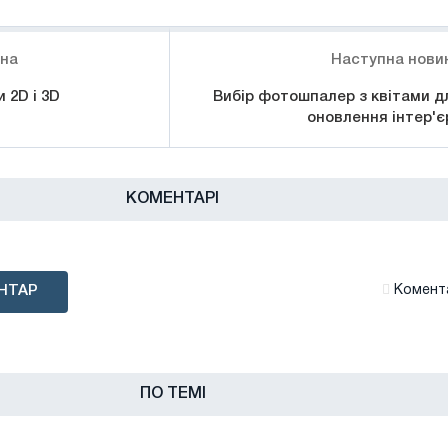
ина
Наступна нови
 2D і 3D
Вибір фотошпалер з квітами д
оновлення інтер'є
КОМЕНТАРІ
НТАР
Комента
ПО ТЕМІ