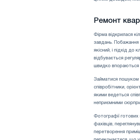
Ремонт кварт
Фірма відкрилася кіл
завдань. Побажання 
якісний, і підхід до 
відбувається регуля
швидко впораються 
Займатися пошуком м
співробітники, орієн
якими ведеться співп
неприємними сюрпри
Фотографії готових п
фахівців, перегляну
перетворення приміщ
переконаєтеся, що у