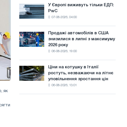
оновлення
а
У Європі виживуть тільки ЕДП:
У
трамвайних
PwC
Європі
й
колій
07-08-2026, 04:00
виживуть
Москви
т
тільки
і
ЕДП:
у
Ярославля
Продажі автомобілів в США
Продажі
PwC
знизилися в липні з максимуму
автомобілів
2026 року
в
06-08-2026, 19:00
США
знизилися
в
Ціни на котушку в Італії
Ціни
липні
ростуть, незважаючи на літнє
на
з
уповільнення зростання цін
котушку
максимуму
06-08-2026, 13:01
в
2026
, як
Італії
року
ростуть,
незважаючи
сягти
на
літнє
уповільнення