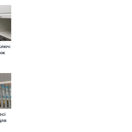
ключ:
нок
есі
для