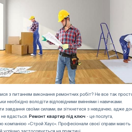
лися з питанням виконання ремонтних робіт? Не все так просто
ьки необхідно володіти відповідними вміннями і навичками.
и завдання своїми силами, ви зіткнетеся з невдачею, адже до
 не вдасться.
Ремонт квартир під ключ
- це послуга,
ю компанією «Строй Хаус». Професіонали своєї справи мають
ий успішно застосовується на практиці.