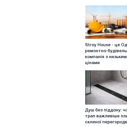
Stroy
Stroy House - це О
House
ремонтно-будівель
-
компанія з низьким
це
цінами
Одеська
ремонтно-
будівельна
компанія
з
низькими
цінами
Душ
Душ без піддону: ч
без
трап важливіше пли
піддону:
скляної перегород
чому