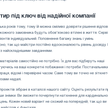
ир під ключ від надійної компанії
ька років тому, тому їй можна сміливо довіряти рішення відпов
кожного замовника будуть обов'язково втілені в життя. Серві
клієнтів індивідуальний. Поповнення багажу знань і умінь
рно, так що майстри постійно вдосконалюють рівень досвіду.
з найскладнішими завданнями.
атеріалів самостійно не потрібно. Їх для вас підберуть наші
туючись на ваші конкретні побажання і потреби. Постачальники
раця, відомі і перевірені часом. Саме тому ви точно не зіткнет
зами надалі.
роектів зібрані в каталозі нашого сайту. Оцініть результати п
вши знімки. Ви зможете почерпнути натхнення для кардинально
ень. Кожен новий варіант не схожий на попередній, так що ви
 майстрів є фантазія.