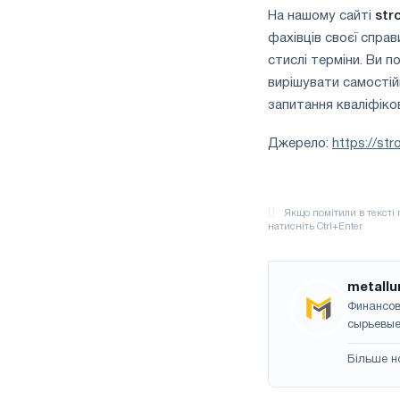
На нашому сайті
str
фахівців своєї спра
стислі терміни. Ви 
вирішувати самостій
запитання кваліфіков
Джерело:
https://st
metallu
Финансов
сырьевые
Більше н