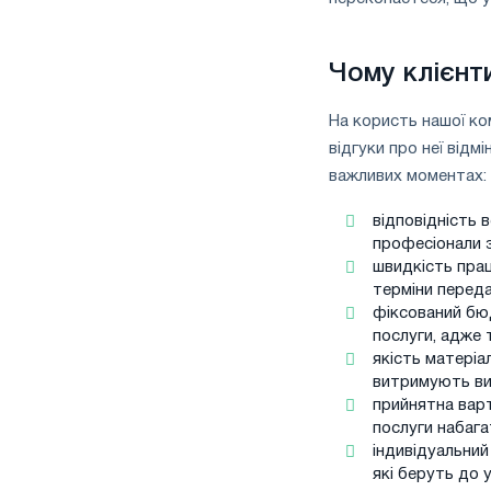
Чому клієнт
На користь нашої ко
відгуки про неї відм
важливих моментах:
відповідність 
професіонали з
швидкість прац
терміни переда
фіксований бюд
послуги, адже
якість матеріа
витримують ви
прийнятна варт
послуги набага
індивідуальни
які беруть до 