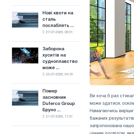
поєднує
основі
галузеві
водню
Нові квоти на
Нові
обмеження
у
сталь
квоти
з
Франції
послаблять ...
на
амбіціями
27-07-2026, 09:01
сталь
по
послаблять
боротьбі
конкуренцію
зі
Заборона
Заборона
в
зміною
хуситів на
хуситів
Сполученому
клімату
судноплавство
на
Королівстві
може ...
судноплавство
23-07-2026, 04:16
може
порушити
імпорт
Помер
Помер
Саудівської
Ви хоча б раз стика
засновник
засновник
сталі
може здатися, оскіл
Duferco Group
Duferco
Бруно ...
Намагаючись вирішит
Group
21-07-2026, 11:01
Бруно
бажаних результатів
Больфо
запропонована нашо
цінним досвідом, як