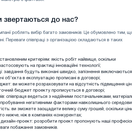
и звертаються до нас?
мпанії роблять вибір багато замовників. Це обумовлено тим, щ
інні. Переваги співпраці з організацією складаються в таких
встановленим критеріям: якість робіт найвище, оскільки
астосовують на практиці інноваційні технології;
і: завдання будуть виконані швидко, запізнення виключаються
чі об'єкта в експлуатацію прописані в договорі;
жет: ви можете розраховувати на відсутність підвищення цін
 точний бюджет проекту прописується в договорі;
лів: співпраця ведеться з надійними постачальниками, матеріал
пробування негативними факторами навколишнього середови
ість: ви зможете заощадити велику суму грошей, оскільки цін
то нижче, ніж в компаніях-конкурентах;
й дизайн-проект: розробити проект пропонують наші професіо
уваги побажання замовників.