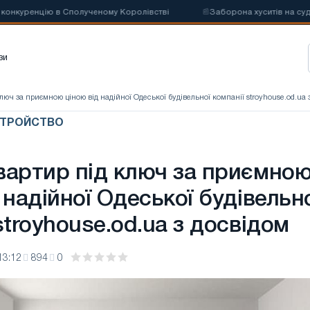
уренцію в Сполученому Королівстві
📰
Заборона хуситів на суднопла
зи
люч за приємною ціною від надійної Одеської будівельної компанії stroyhouse.od.ua 
СТРОЙСТВО
вартир під ключ за приємно
 надійної Одеської будівельн
stroyhouse.od.ua з досвідом
13:12
894
0