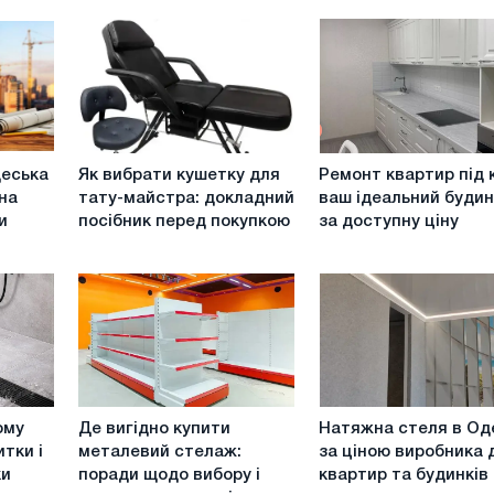
Як
Ремонт
деська
Як вибрати кушетку для
Ремонт квартир під 
вибрати
квартир
на
тату-майстра: докладний
ваш ідеальний буди
кушетку
під
и
посібник перед покупкою
за доступну ціну
для
ключ:
тату-
ваш
майстра:
ідеальний
докладний
будинок
посібник
за
перед
доступну
покупкою
ціну
Де
Натяжна
ому
Де вигідно купити
Натяжна стеля в Од
вигідно
стеля
тки і
металевий стелаж:
за ціною виробника 
купити
в
ки
поради щодо вибору і
квартир та будинків
металевий
Одесі