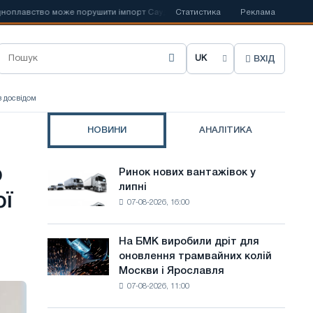
вство може порушити імпорт Саудівської сталі
Статистика
📰
Іспанська Acerinox
Реклама
ВХІД
О
б
з досвідом
р
НОВИНИ
АНАЛІТИКА
а
т
ю
Ринок нових вантажівок у
Ринок
и
липні
нових
ої
07-08-2026, 16:00
вантажівок
м
у
о
липні
На БМК виробили дріт для
На
в
оновлення трамвайних колій
БМК
Москви і Ярославля
виробили
у
07-08-2026, 11:00
дріт
с
для