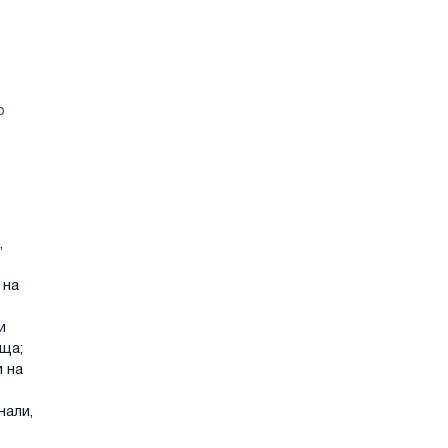
о
,
 на
и
ща;
и на
нали,