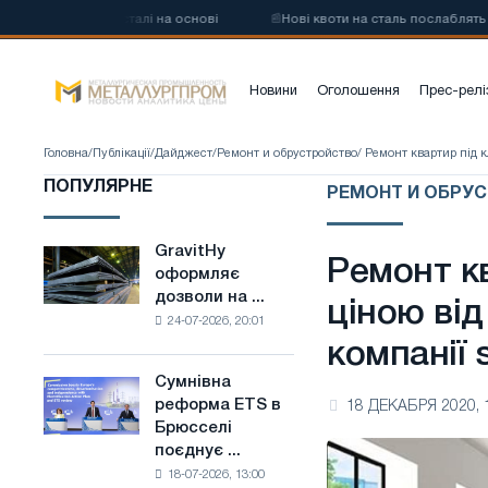
вуглецевої сталі на основі
📰
Нові квоти на сталь послаблять конк
Новини
Оголошення
Прес-релі
Головна
/
Публікації
/
Дайджест
/
Ремонт и обрустройство
/ Ремонт квартир під к
ПОПУЛЯРНЕ
РЕМОНТ И ОБРУ
GravitHy
GravitHy
Ремонт к
оформляє
оформляє
дозволи на ...
дозволи
ціною від
24-07-2026, 20:01
на
компанії 
будівництво
заводу
Сумнівна
Сумнівна
з
реформа ETS в
18 ДЕКАБРЯ 2020, 
реформа
виробництва
Брюсселі
ETS
низьковуглецевої
поєднує ...
в
сталі
18-07-2026, 13:00
Брюсселі
на