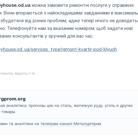
oyhouse.od.ua
можна замовити ремонтні послуги у справжніх
ви. Вони впораються з найскладнішими завданнями в максимал
позбудетеся від різних проблем, адже тепер нічого не доведеть
но. Телефонуйте нам за вказаним номером, щоб задати нові
аних консультантів у зручний для вас час.
royhouse.od. ua/services_type/remont-kvartir-pod-klyuch
rgprom.org
ая аналитика, прогнозы цен на сталь, железную руду, уголь и другие
 товары.
овин та аналітики на
телеграм-каналі Металургпром
.