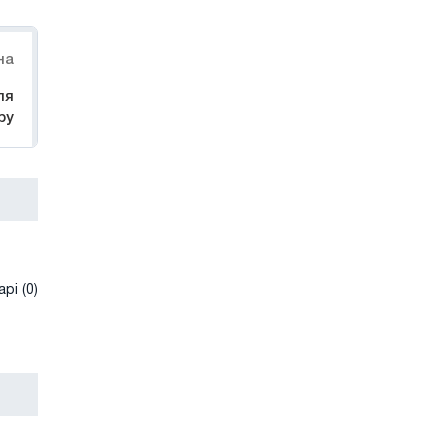
на
ля
ру
рі (0)