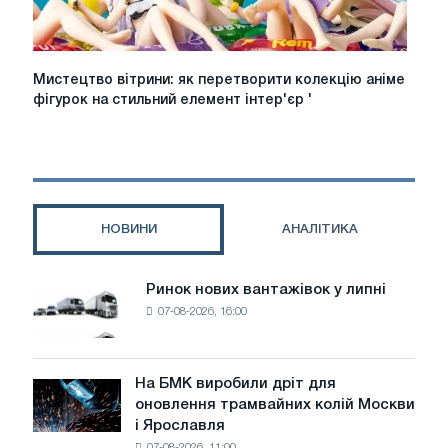
Мистецтво
Мистецтво вітрини: як перетворити колекцію аніме
вітрини:
фігурок на стильний елемент інтер'єр '
як
перетворити
колекцію
аніме
фігурок
на
НОВИНИ
АНАЛІТИКА
стильний
елемент
інтер'єр
Ринок нових вантажівок у липні
Ринок
'
07-08-2026, 16:00
нових
єру
вантажівок
у
липні
На БМК виробили дріт для
На
оновлення трамвайних колій Москви
БМК
і Ярославля
виробили
07-08-2026, 11:00