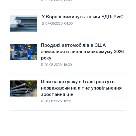
дріт
для
оновлення
У Європі виживуть тільки ЕДП: PwC
У
трамвайних
07-08-2026, 04:00
Європі
колій
виживуть
Москви
тільки
і
ЕДП:
Продажі автомобілів в США
Ярославля
Продажі
PwC
знизилися в липні з максимуму 2026
автомобілів
року
в
06-08-2026, 19:00
США
знизилися
в
Ціни на котушку в Італії ростуть,
Ціни
липні
незважаючи на літнє уповільнення
на
з
зростання цін
котушку
максимуму
06-08-2026, 13:01
в
2026
Італії
року
ростуть,
незважаючи
на
літнє