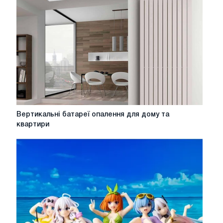
Типи
планувань
Вертикальні
Вертикальні батареї опалення для дому та
батареї
квартири
опалення
для
дому
та
квартири