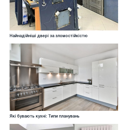
Найнадійніші
Найнадійніші двері за зломостійкістю
двері
за
зломостійкістю
Які
Які бувають кухні: Типи планувань
бувають
кухні: