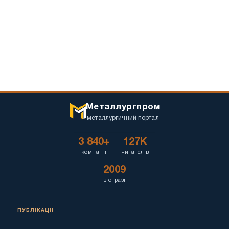
Металлургпром
металлургичний портал
3 840+
127K
компанії
читателів
2009
в отразі
ПУБЛІКАЦІЇ