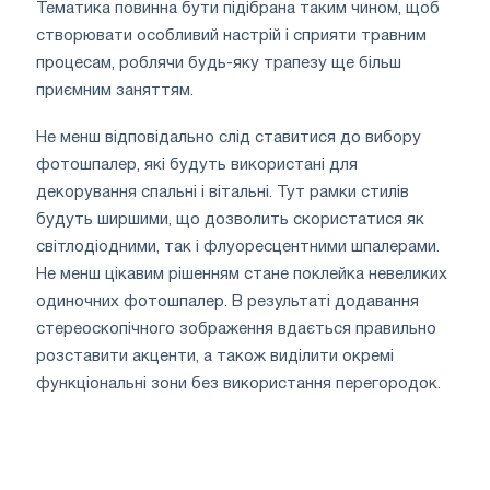
Тематика повинна бути підібрана таким чином, щоб
створювати особливий настрій і сприяти травним
процесам, роблячи будь-яку трапезу ще більш
приємним заняттям.
Не менш відповідально слід ставитися до вибору
фотошпалер, які будуть використані для
декорування спальні і вітальні. Тут рамки стилів
будуть ширшими, що дозволить скористатися як
світлодіодними, так і флуоресцентними шпалерами.
Не менш цікавим рішенням стане поклейка невеликих
одиночних фотошпалер. В результаті додавання
стереоскопічного зображення вдається правильно
розставити акценти, а також виділити окремі
функціональні зони без використання перегородок.