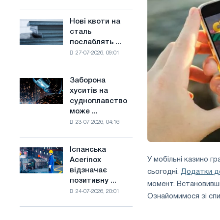
поєднує
основі
галузеві
водню
Нові квоти на
Нові
обмеження
у
сталь
квоти
з
Франції
послаблять ...
на
амбіціями
27-07-2026, 09:01
сталь
по
послаблять
боротьбі
конкуренцію
зі
Заборона
Заборона
в
зміною
хуситів на
хуситів
Сполученому
клімату
судноплавство
на
Королівстві
може ...
судноплавство
23-07-2026, 04:16
може
порушити
імпорт
Іспанська
Іспанська
Саудівської
У мобільні казино г
Acerinox
Acerinox
сталі
відзначає
сьогодні.
Додатки д
відзначає
позитивну ...
позитивну
момент. Встановивши
24-07-2026, 20:01
динаміку
Ознайомимося зі спи
в
другому