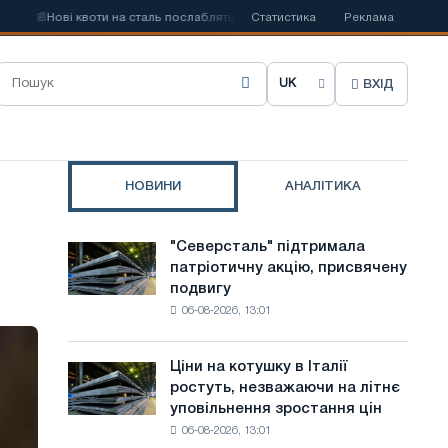
📰
Нові квоти на сталь послаблять конкуренцію в Сполученому Королівстві
Статистика
Реклама
ВХІД
О
б
р
НОВИНИ
АНАЛІТИКА
а
т
"Северсталь" підтримала
"Северсталь"
и
патріотичну акцію, присвячену
підтримала
подвигу
патріотичну
м
06-08-2026, 13:01
акцію,
о
присвячену
подвигу
в
Ціни на котушку в Італії
Ціни
радянської
ростуть, незважаючи на літнє
на
у
авіації
уповільнення зростання цін
котушку
в
с
06-08-2026, 13:01
в
роки