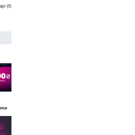
рі (0)
:
ики