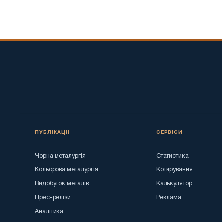
ПУБЛІКАЦІЇ
СЕРВІСИ
Чорна металургія
Статистика
Кольорова металургія
Котирування
Видобуток металів
Калькулятор
Прес-релізи
Реклама
Аналітика