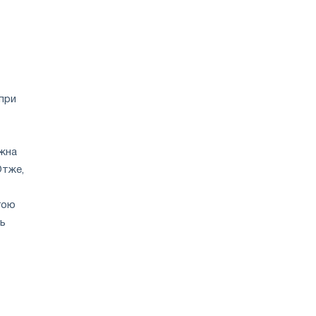
при
ожна
Отже,
гою
ць