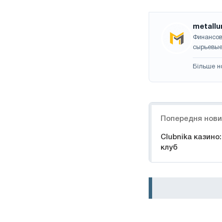
metallu
Финансов
сырьевые
Більше н
Навігація
Попередня нов
Clubnika казино
клуб