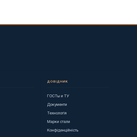
ДОВІДНИК
ГОСТы и ТУ
я
Документи
Технологія
Марки стали
Конфіденційність