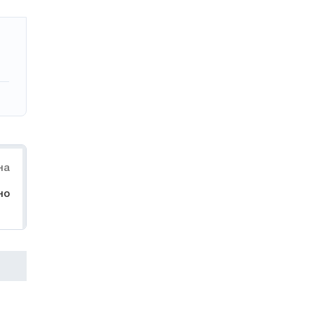
на
но