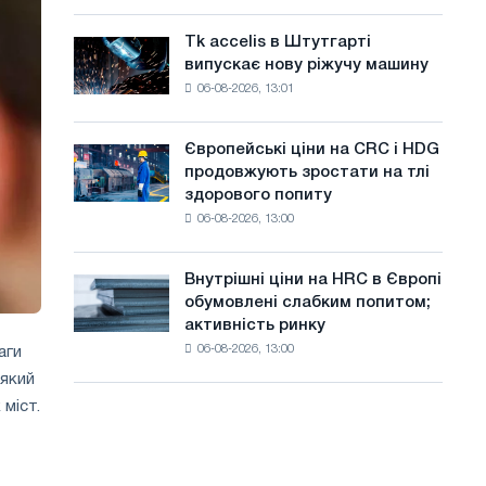
Італії
а
Великої
ростуть,
Вітчизняної
Tk accelis в Штутгарті
Tk
й
незважаючи
війни
випускає нову ріжучу машину
accelis
на
т
06-08-2026, 13:01
в
літнє
Штутгарті
у
уповільнення
випускає
зростання
Європейські ціни на CRC і HDG
Європейські
нову
цін
продовжують зростати на тлі
ціни
ріжучу
здорового попиту
на
машину
06-08-2026, 13:00
CRC
і
HDG
Внутрішні ціни на HRC в Європі
Внутрішні
продовжують
обумовлені слабким попитом;
ціни
зростати
активність ринку
на
на
06-08-2026, 13:00
аги
HRC
тлі
в
-який
здорового
Європі
попиту
міст.
обумовлені
слабким
попитом;