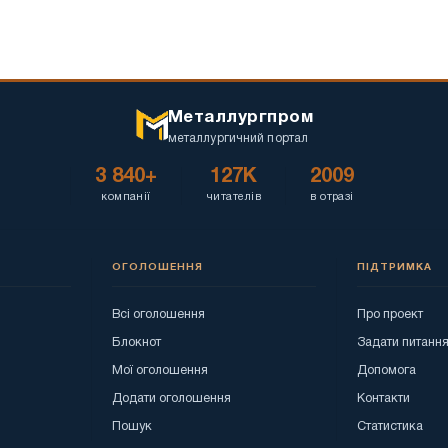
Металлургпром
металлургичний портал
3 840+
127K
2009
компанії
читателів
в отразі
ОГОЛОШЕННЯ
ПІДТРИМКА
Всі оголошення
Про проект
Блокнот
Задати питанн
Мої оголошення
Допомога
Додати оголошення
Контакти
Пошук
Статистика