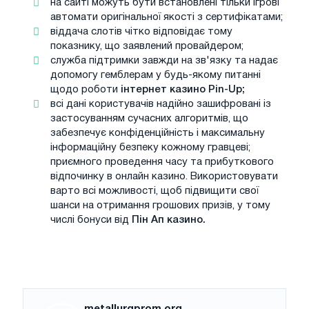
на сайті можуть бути встановлені тільки ігрові
автомати оригінальної якості з сертифікатами;
віддача слотів чітко відповідає тому
показнику, що заявлений провайдером;
служба підтримки завжди на зв'язку та надає
допомогу гемблерам у будь-якому питанні
щодо роботи
інтернет казино Pin-Up;
всі дані користувачів надійно зашифровані із
застосуванням сучасних алгоритмів, що
забезпечує конфіденційність і максимальну
інформаційну безпеку кожному гравцеві;
приємного проведення часу та прибуткового
відпочинку в онлайн казино. Використовувати
варто всі можливості, щоб підвищити свої
шанси на отримання грошових призів, у тому
числі бонуси від
Пін Ап казино.
metallurgprom.org