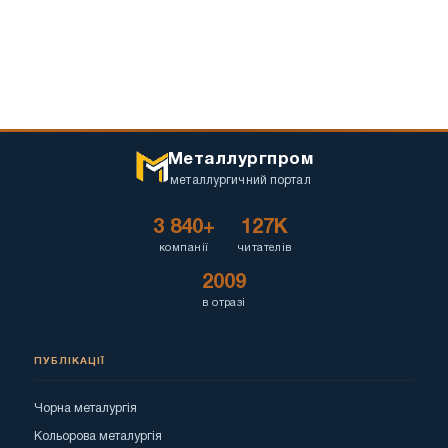
Металлургпром
металлургичний портал
3 840+
127K
компанії
читателів
2009
в отразі
ПУБЛІКАЦІЇ
Чорна металургія
Кольорова металургія