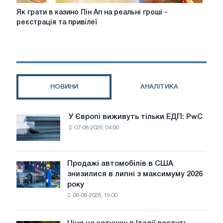
Як
Як грати в казино Пін Ап на реальні гроші -
грати
реєстрація та привілеї
в
казино
Пін
Ап
на
реальні
НОВИНИ
АНАЛІТИКА
гроші
-
реєстрація
У Європі виживуть тільки ЕДП: PwC
У
та
07-08-2026, 04:00
Європі
привілеї
виживуть
тільки
ЕДП:
Продажі автомобілів в США
Продажі
PwC
знизилися в липні з максимуму 2026
автомобілів
року
в
06-08-2026, 19:00
США
знизилися
в