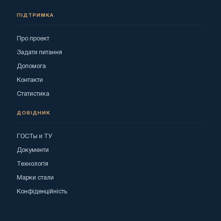
ПІДТРИМКА
Про проект
Задати питання
Допомога
Контакти
Статистика
ДОВІДНИК
ГОСТы и ТУ
Документи
Технологія
Марки стали
Конфіденційність