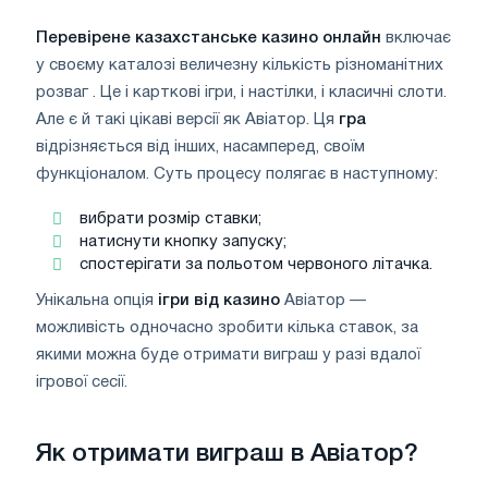
Перевірене казахстанське казино онлайн
включає
у своєму каталозі величезну кількість різноманітних
розваг . Це і карткові ігри, і настілки, і класичні слоти.
Але є й такі цікаві версії як Авіатор. Ця
гра
відрізняється від інших, насамперед, своїм
функціоналом. Суть процесу полягає в наступному:
вибрати розмір ставки;
натиснути кнопку запуску;
спостерігати за польотом червоного літачка.
Унікальна опція
ігри від казино
Авіатор —
можливість одночасно зробити кілька ставок, за
якими можна буде отримати виграш у разі вдалої
ігрової сесії.
Як отримати виграш в Авіатор?