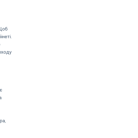
портфелем
травнем
 Щоб
інеті.
е
 входу
ає
а
ра,