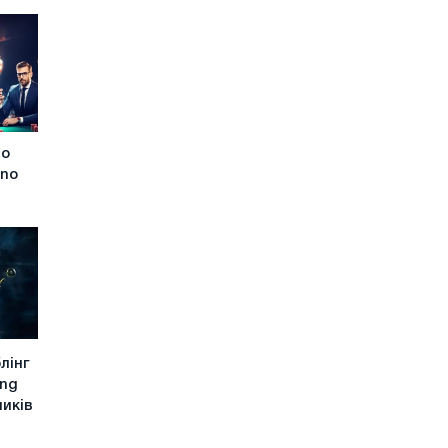
no
ino
лінг
ing
ників