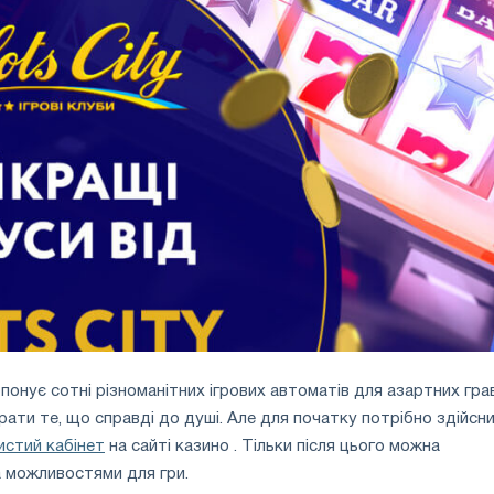
опонує сотні різноманітних ігрових автоматів для азартних грав
ати те, що справді до душі. Але для початку потрібно здійсн
бистий кабінет
на сайті казино . Тільки після цього можна
 можливостями для гри.