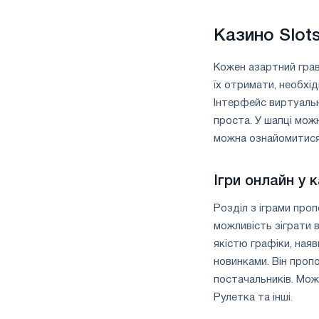
півріччі
по
Казино Slots
торговим
заходам
і
Кожен азартний гра
підтримці
їх отримати, необхі
CBAM
Інтерфейс виртуальн
проста. У шапці можн
можна ознайомитися
Ігри онлайн у к
Розділ з іграми пропо
можливість зіграти в
якістю графіки, ная
новинками. Він пропо
постачальників. Можн
Рулетка та інші.