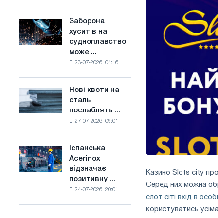
поєднує
основі
галузеві
водню
Заборона
Заборона
обмеження
у
хуситів на
хуситів
з
Франції
судноплавство
на
амбіціями
може ...
судноплавство
по
23-07-2026, 04:16
може
боротьбі
порушити
зі
імпорт
зміною
Нові квоти на
Нові
Саудівської
клімату
сталь
квоти
сталі
послаблять ...
на
27-07-2026, 09:01
сталь
послаблять
конкуренцію
Іспанська
Іспанська
в
Acerinox
Acerinox
Сполученому
відзначає
відзначає
Казино Slots city пр
Королівстві
позитивну ...
позитивну
Серед них можна обр
24-07-2026, 20:01
динаміку
слот сіті вхід в осо
в
користуватись усіма
другому