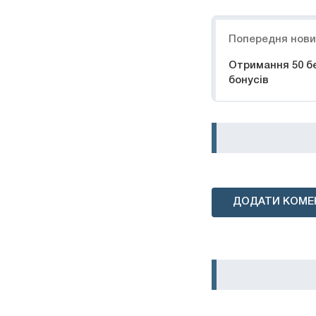
Навігація
Попередня нов
Отримання 50 б
бонусів
ДОДАТИ КОМЕ