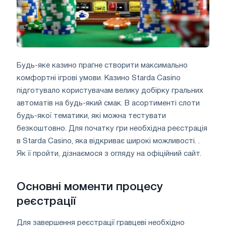
Будь-яке казино прагне створити максимально
комфортні ігрові умови. Казино Starda Casino
підготувало користувачам велику добірку гральних
автоматів на будь-який смак. В асортименті слоти
будь-якої тематики, які можна тестувати
безкоштовно. Для початку гри необхідна реєстрація
в Starda Casino, яка відкриває широкі можливості. .
Як її пройти, дізнаємося з огляду на офіційний сайт.
Основні моменти процесу
реєстрації
Для завершення реєстрації гравцеві необхідно