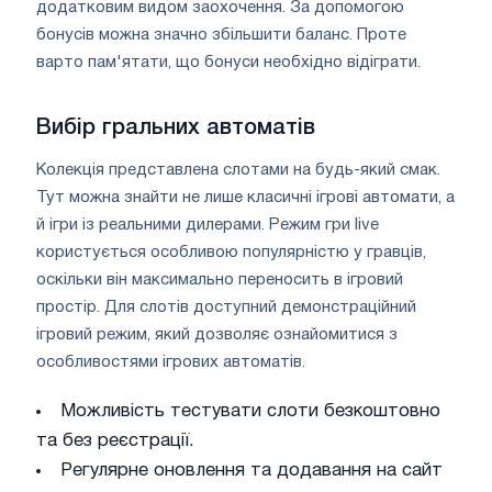
додатковим видом заохочення. За допомогою
бонусів можна значно збільшити баланс. Проте
варто пам'ятати, що бонуси необхідно відіграти.
Вибір гральних автоматів
Колекція представлена ​​слотами на будь-який смак.
Тут можна знайти не лише класичні ігрові автомати, а
й ігри із реальними дилерами. Режим гри live
користується особливою популярністю у гравців,
оскільки він максимально переносить в ігровий
простір. Для слотів доступний демонстраційний
ігровий режим, який дозволяє ознайомитися з
особливостями ігрових автоматів.
Можливість тестувати слоти безкоштовно
та без реєстрації.
Регулярне оновлення та додавання на сайт