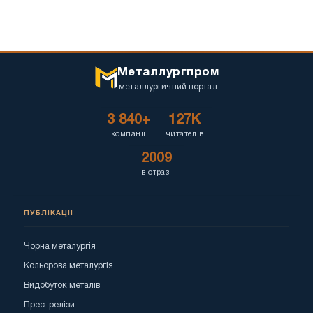
Металлургпром
металлургичний портал
3 840+
127K
компанії
читателів
2009
в отразі
ПУБЛІКАЦІЇ
Чорна металургія
Кольорова металургія
Видобуток металів
Прес-релізи