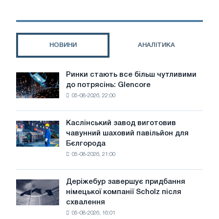
-
Playson
та
Blueprint
НОВИНИ
АНАЛІТИКА
пропонують
перезавантаження
Ринки стають все більш чутливими
Ринки
до потрясінь: Glencore
стають
05-08-2026, 22:00
все
більш
чутливими
Каслінський завод виготовив
Каслінський
до
чавунний шаховий павільйон для
завод
потрясінь:
Бєлгорода
виготовив
Glencore
05-08-2026, 21:00
чавунний
шаховий
павільйон
Деріжебур завершує придбання
Деріжебур
для
німецької компанії Scholz після
завершує
Бєлгорода
схвалення
придбання
05-08-2026, 16:01
німецької