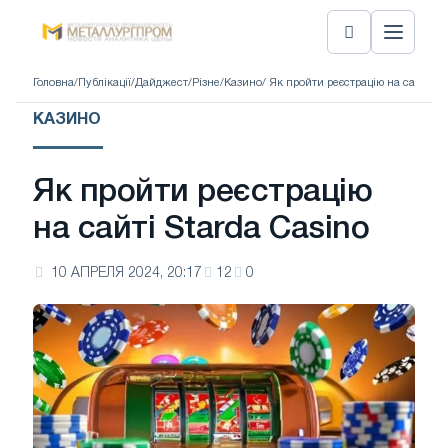
Головна
/
Публікації
/
Дайджест
/
Різне
/
Казино
/ Як пройти реєстрацію на сайті Sta
КАЗИНО
Як пройти реєстрацію
на сайті Starda Casino
10 АПРЕЛЯ 2024, 20:17
12
0