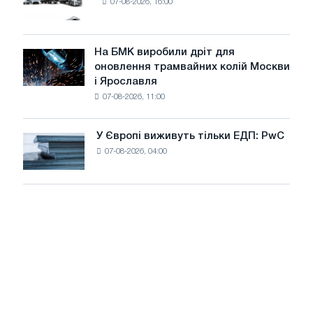
07-08-2026, 16:00
нових
МВт
вантажівок
для
у
досягнення
липні
На БМК виробили дріт для
цілей
На
оновлення трамвайних колій Москви
декарбонізації
БМК
і Ярославля
виробили
07-08-2026, 11:00
дріт
для
оновлення
У Європі виживуть тільки ЕДП: PwC
У
трамвайних
07-08-2026, 04:00
Європі
колій
виживуть
Москви
тільки
і
ЕДП:
Ярославля
PwC