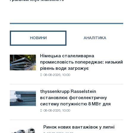
клуб
Максслотс
НОВИНИ
АНАЛІТИКА
Німецька сталеливарна
Німецька
промисловість попереджає: низький
сталеливарна
рівень води загрожує
промисловість
08-08-2026, 10:00
попереджає:
низький
рівень
thyssenkrupp Rasselstein
thyssenkrupp
води
встановлює фотоелектричну
Rasselstein
загрожує
систему потужністю 8 МВт для
встановлює
безпеці
08-08-2026, 10:00
фотоелектричну
поставок
систему
потужністю
Ринок нових вантажівок у липні
Ринок
8