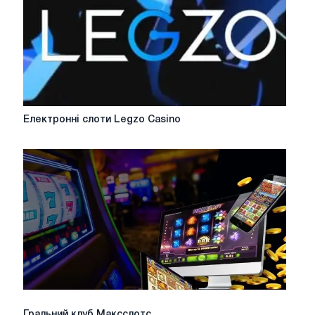
Електронні
Електронні слоти Legzo Casino
слоти
Legzo
Casino
Гральний
Гральний клуб Максслотс