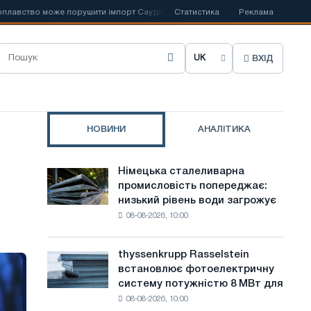
тво може порушити імпорт Саудівської сталі
Статистика
📰
Іспанська Acerinox в
Реклама
ВХІД
О
б
р
НОВИНИ
АНАЛІТИКА
а
т
Німецька сталеливарна
Німецька
и
промисловість попереджає:
сталеливарна
низький рівень води загрожує
промисловість
м
08-08-2026, 10:00
попереджає:
о
низький
рівень
в
thyssenkrupp Rasselstein
thyssenkrupp
води
встановлює фотоелектричну
Rasselstein
у
загрожує
систему потужністю 8 МВт для
встановлює
безпеці
с
08-08-2026, 10:00
фотоелектричну
поставок