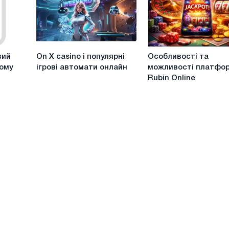
сайті
Fugu
casino
On
Особливості
вий
On X casino і популярні
Особливості та
X
та
ному
ігрові автомати онлайн
можливості платфо
casino
можливості
Rubin Online
і
платформи
популярні
Rubin
ігрові
Online
автомати
онлайн