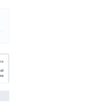
на
ої
no