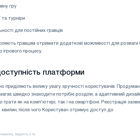
вну гру
ї та турніри
ності для постійних гравців
воляють гравцям отримати додаткові можливості для розваги 
о ігрового процесу.
 доступність платформи
но приділяють велику увагу зручності користувачів. Продуман
омагає швидко знаходити потрібні розділи, а адаптивний дизай
грати як на комп'ютері, так і на смартфоні. Реєстрація зазв
а хвилин, після чого Користувач отримує доступ до