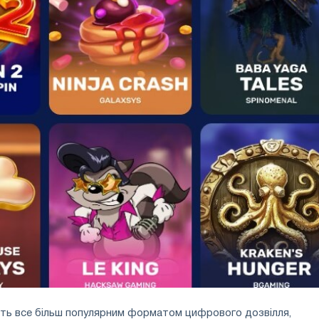
ть все більш популярним форматом цифрового дозвілля,