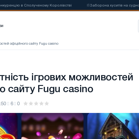
енцію в Сполученому Королівстві
📰
Заборона хуситів на судноплавс
зи
остей офіційного сайту Fugu casino
ітність ігрових можливостей
о сайту Fugu casino
:50
6
0