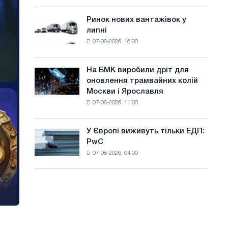
систему
а
потужністю
Ринок нових вантажівок у
Ринок
й
8
липні
нових
МВт
т
07-08-2026, 16:00
вантажівок
для
у
у
досягнення
липні
цілей
На БМК виробили дріт для
На
декарбонізації
оновлення трамвайних колій
БМК
Москви і Ярославля
виробили
07-08-2026, 11:00
дріт
для
оновлення
У Європі виживуть тільки ЕДП:
У
трамвайних
PwC
Європі
колій
07-08-2026, 04:00
виживуть
Москви
тільки
і
ЕДП:
Ярославля
PwC