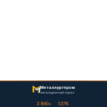
Металлургпром
металлургичний портал
3 840+
127K