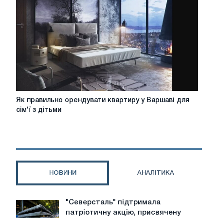
квартири
в
Москві
і
МО?
Як
Як правильно орендувати квартиру у Варшаві для
правильно
сім'ї з дітьми
орендувати
квартиру
у
Варшаві
для
сім'ї
НОВИНИ
АНАЛІТИКА
з
дітьми
"Северсталь" підтримала
"Северсталь"
патріотичну акцію, присвячену
підтримала