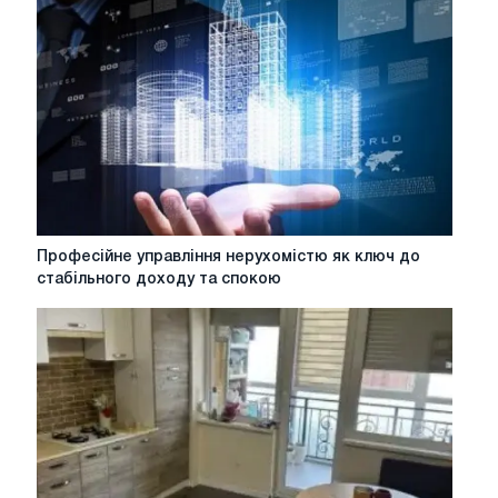
Професійне
Професійне управління нерухомістю як ключ до
управління
стабільного доходу та спокою
нерухомістю
як
ключ
до
стабільного
доходу
та
спокою