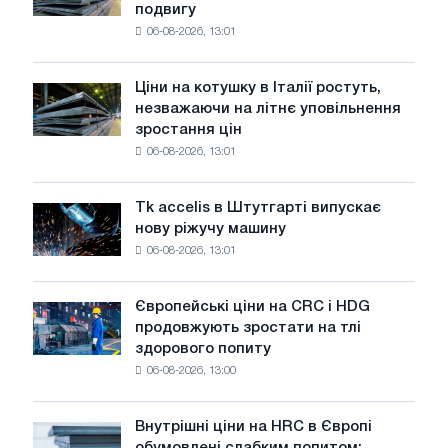
подвигу
патріотичну
06-08-2026, 13:01
акцію,
присвячену
подвигу
Ціни на котушку в Італії ростуть,
Ціни
радянської
незважаючи на літнє уповільнення
на
авіації
зростання цін
котушку
в
06-08-2026, 13:01
в
роки
Італії
Великої
ростуть,
Вітчизняної
Tk accelis в Штутгарті випускає
Tk
незважаючи
війни
нову ріжучу машину
accelis
на
06-08-2026, 13:01
в
літнє
Штутгарті
уповільнення
випускає
зростання
Європейські ціни на CRC і HDG
Європейські
нову
цін
продовжують зростати на тлі
ціни
ріжучу
здорового попиту
на
машину
06-08-2026, 13:00
CRC
і
HDG
Внутрішні ціни на HRC в Європі
Внутрішні
продовжують