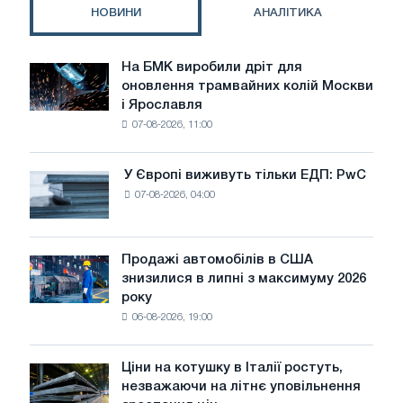
НОВИНИ
АНАЛІТИКА
На БМК виробили дріт для
На
оновлення трамвайних колій Москви
БМК
і Ярославля
виробили
07-08-2026, 11:00
дріт
для
оновлення
У Європі виживуть тільки ЕДП: PwC
У
трамвайних
07-08-2026, 04:00
Європі
колій
виживуть
Москви
тільки
і
ЕДП:
Продажі автомобілів в США
Ярославля
Продажі
PwC
знизилися в липні з максимуму 2026
автомобілів
року
в
06-08-2026, 19:00
США
знизилися
в
Ціни на котушку в Італії ростуть,
Ціни
липні
незважаючи на літнє уповільнення
на
з