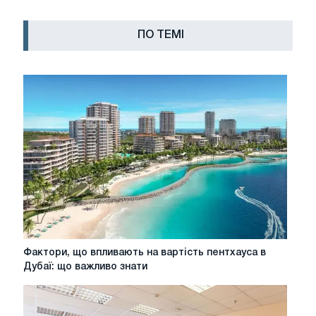
ПО ТЕМІ
Фактори,
Фактори, що впливають на вартість пентхауса в
що
Дубаї: що важливо знати
впливають
на
вартість