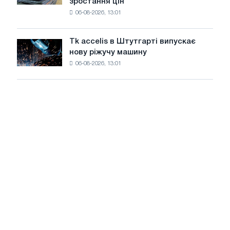
зростання цін
котушку
максимуму
06-08-2026, 13:01
в
2026
Італії
року
ростуть,
Tk accelis в Штутгарті випускає
Tk
незважаючи
нову ріжучу машину
accelis
на
06-08-2026, 13:01
в
літнє
Штутгарті
уповільнення
випускає
зростання
нову
цін
ріжучу
машину