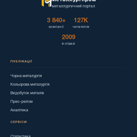
металлургичний портал
3 840+
127K
компанії
читателів
2009
в отразі
ПУБЛІКАЦІЇ
Чорна металургія
Кольорова металургія
Видобуток металів
Прес-релізи
Аналітика
СЕРВІСИ
Статистика