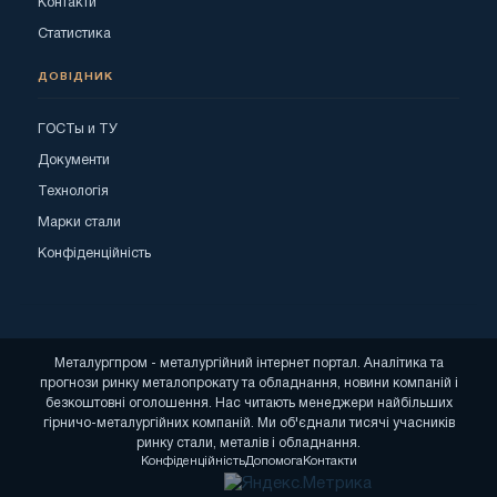
Контакти
Статистика
ДОВІДНИК
ГОСТы и ТУ
Документи
Технологія
Марки стали
Конфіденційність
Металургпром - металургійний інтернет портал. Аналітика та
прогнози ринку металопрокату та обладнання, новини компаній і
безкоштовні оголошення. Нас читають менеджери найбільших
гірничо-металургійних компаній. Ми об'єднали тисячі учасників
ринку стали, металів і обладнання.
Конфіденційність
Допомога
Контакти