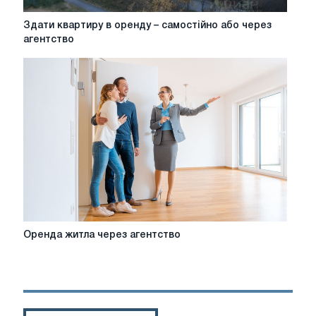
Здати
Здати квартиру в оренду – самостійно або через
квартиру
агентство
в
оренду
–
самостійно
або
через
агентство
Оренда
Оренда житла через агентство
житла
через
агентство