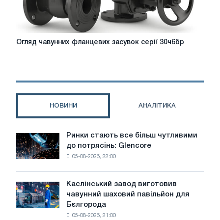
Огляд
Огляд чавунних фланцевих засувок серії 30ч6бр
чавунних
фланцевих
засувок
серії
30ч6бр
НОВИНИ
АНАЛІТИКА
Ринки стають все більш чутливими
Ринки
до потрясінь: Glencore
стають
05-08-2026, 22:00
все
більш
чутливими
Каслінський завод виготовив
Каслінський
до
чавунний шаховий павільйон для
завод
потрясінь:
Бєлгорода
виготовив
Glencore
05-08-2026, 21:00
чавунний