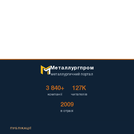
Металлургпром
металлургичний портал
3 840+
127K
компанії
читателів
2009
в отразі
ПУБЛІКАЦІЇ