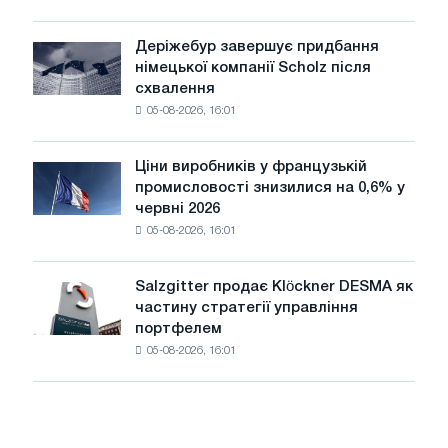
шаховий
павільйон
Деріжебур завершує придбання
Деріжебур
для
німецької компанії Scholz після
завершує
Бєлгорода
схвалення
придбання
05-08-2026, 16:01
німецької
компанії
Scholz
Ціни виробників у французькій
Ціни
після
промисловості знизилися на 0,6% у
виробників
схвалення
червні 2026
у
Європейської
05-08-2026, 16:01
французькій
комісії
промисловості
знизилися
Salzgitter продає Klöckner DESMA як
Salzgitter
на
частину стратегії управління
продає
0,6%
портфелем
Klöckner
у
05-08-2026, 16:01
DESMA
червні
як
2026
частину
року
стратегії
порівняно
управління
з