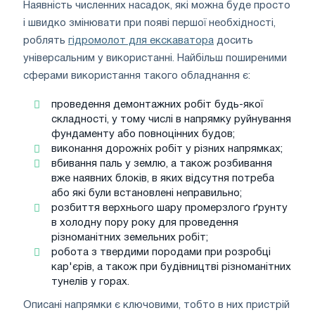
Наявність численних насадок, які можна буде просто
і швидко змінювати при появі першої необхідності,
роблять
гідромолот для екскаватора
досить
універсальним у використанні. Найбільш поширеними
сферами використання такого обладнання є:
проведення демонтажних робіт будь-якої
складності, у тому числі в напрямку руйнування
фундаменту або повноцінних будов;
виконання дорожніх робіт у різних напрямках;
вбивання паль у землю, а також розбивання
вже наявних блоків, в яких відсутня потреба
або які були встановлені неправильно;
розбиття верхнього шару промерзлого ґрунту
в холодну пору року для проведення
різноманітних земельних робіт;
робота з твердими породами при розробці
кар'єрів, а також при будівництві різноманітних
тунелів у горах.
Описані напрямки є ключовими, тобто в них пристрій