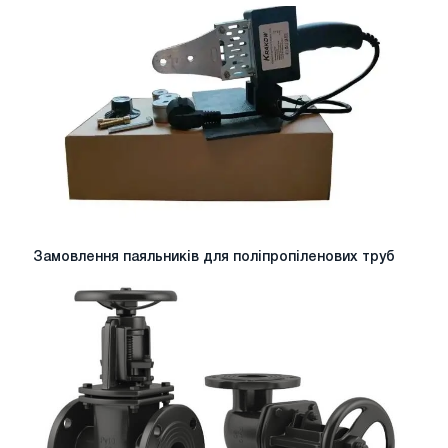
для
приватного
будинку
Замовлення
Замовлення паяльників для поліпропіленових труб
паяльників
для
поліпропіленових
труб