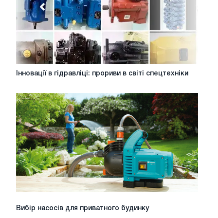
Інновації
Інновації в гідравліці: прориви в світі спецтехніки
в
гідравліці:
прориви
в
світі
спецтехніки
Вибір
Вибір насосів для приватного будинку
насосів