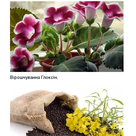
Fiskars
Вірошчуванна
Вірошчуванна Глоксін.
Глоксін.