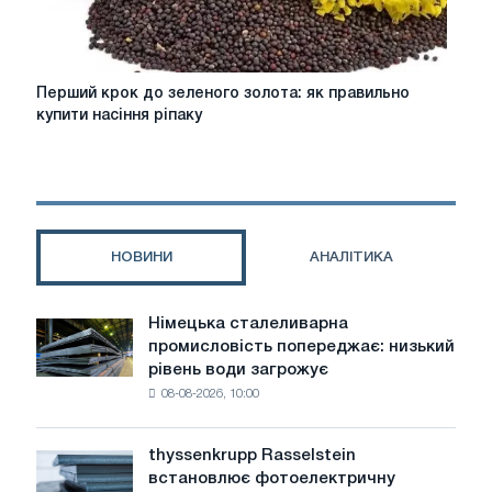
Перший
Перший крок до зеленого золота: як правильно
крок
купити насіння ріпаку
до
зеленого
золота:
як
правильно
купити
НОВИНИ
АНАЛІТИКА
насіння
ріпаку
Німецька сталеливарна
Німецька
промисловість попереджає: низький
сталеливарна
рівень води загрожує
промисловість
08-08-2026, 10:00
попереджає:
низький
рівень
thyssenkrupp Rasselstein
thyssenkrupp
води
встановлює фотоелектричну
Rasselstein
загрожує