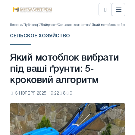
Головна
/
Публікації
/
Дайджест
/
Сельское хозяйство
/ Який мотоблок вибрати пі
СЕЛЬСКОЕ ХОЗЯЙСТВО
Який мотоблок вибрати
під ваші ґрунти: 5-
кроковий алгоритм
3 НОЯБРЯ 2025, 19:22
8
0