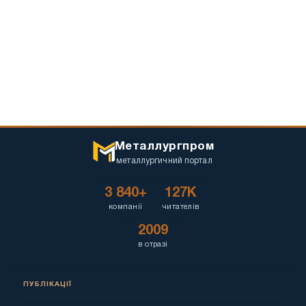
Металлургпром
металлургичний портал
3 840+
127K
компанії
читателів
2009
в отразі
ПУБЛІКАЦІЇ