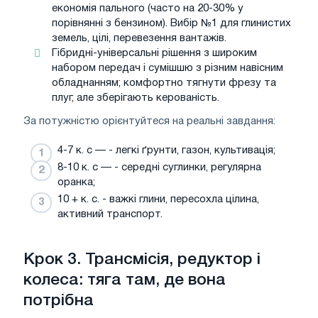
економія пального (часто на 20-30% у
порівнянні з бензином). Вибір №1 для глинистих
земель, цілі, перевезення вантажів.
Гібридні-універсальні рішення з широким
набором передач і сумішшю з різним навісним
обладнанням; комфортно тягнути фрезу та
плуг, але зберігають керованість.
За потужністю орієнтуйтеся на реальні завдання:
4-7 к. с — - легкі ґрунти, газон, культивація;
8-10 к. с — - середні суглинки, регулярна
оранка;
10 + к. с. - важкі глини, пересохла цілина,
активний транспорт.
Крок 3. Трансмісія, редуктор і
колеса: тяга там, де вона
потрібна