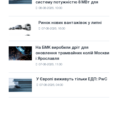
систему потужністю 8 МВт для
встановлює
безпеці
08-08-2026, 10:00
фотоелектричну
поставок
систему
потужністю
Ринок нових вантажівок у липні
Ринок
8
07-08-2026, 16:00
нових
МВт
вантажівок
для
у
досягнення
липні
На БМК виробили дріт для
цілей
На
оновлення трамвайних колій Москви
декарбонізації
БМК
і Ярославля
виробили
07-08-2026, 11:00
дріт
для
оновлення
У Європі виживуть тільки ЕДП: PwC
У
трамвайних
07-08-2026, 04:00
Європі
колій
виживуть
Москви
тільки
і
ЕДП:
Ярославля
PwC