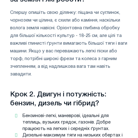
Спершу опишіть свою ділянку: піщана чи суглинок,
чорнозем чи цілина, є схили або каміння, наскільки
волога земля навісні. Орієнтовна глибина обробку
для більшої кількості культур - 18-25 см, але цілі та
важливі глинисті ґрунти вимагають більшої тяги і ваги
машини. Якщо у вас переважають легкі піски або
торф, потрібні широкі фрези та колеса з гарним
зчепленням, а від надлишкова вага там навіть
завадити.
Крок 2. Двигун і потужність:
бензин, дизель чи гібрид?
Бензинові-легкі, маневрові, ідеальні для
теплиць, вузьких грядок, газонів. Добре
працюють на легких і середніх ґрунтах.
Дизельні-максимум тяги на низьких обертах і