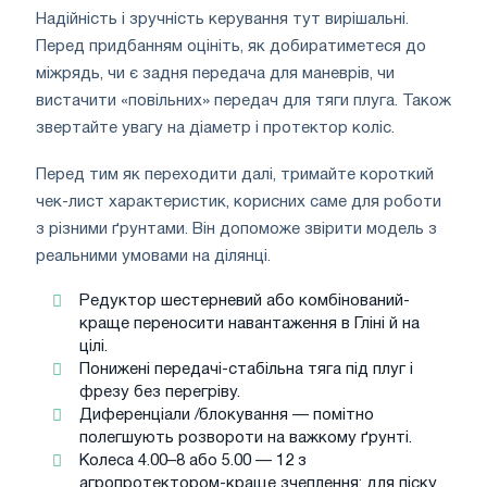
Надійність і зручність керування тут вирішальні.
Перед придбанням оцініть, як добиратиметеся до
міжрядь, чи є задня передача для маневрів, чи
вистачити «повільних» передач для тяги плуга. Також
звертайте увагу на діаметр і протектор коліс.
Перед тим як переходити далі, тримайте короткий
чек-лист характеристик, корисних саме для роботи
з різними ґрунтами. Він допоможе звірити модель з
реальними умовами на ділянці.
Редуктор шестерневий або комбінований-
краще переносити навантаження в Гліні й на
цілі.
Понижені передачі-стабільна тяга під плуг і
фрезу без перегріву.
Диференціали /блокування — помітно
полегшують розвороти на важкому ґрунті.
Колеса 4.00–8 або 5.00 — 12 з
агропротектором-краще зчеплення; для піску