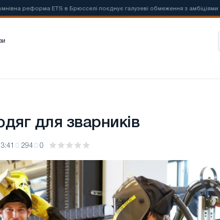
на реформа ETS в Брюсселі поєднує галузеві обмеження з амбіціями по бор
зи
одяг для зварників
13:41
294
0