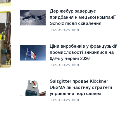
шаховий
а
павільйон
Деріжебур завершує
Деріжебур
й
для
придбання німецької компанії
завершує
Бєлгорода
т
Scholz після схвалення
придбання
05-08-2026, 16:01
німецької
у
компанії
Scholz
Ціни виробників у французькій
Ціни
після
промисловості знизилися на
виробників
схвалення
0,6% у червні 2026
у
Європейської
05-08-2026, 16:01
французькій
комісії
промисловості
я
знизилися
Salzgitter продає Klöckner
Salzgitter
на
DESMA як частину стратегії
продає
0,6%
управління портфелем
Klöckner
у
05-08-2026, 16:01
DESMA
червні
як
2026
частину
року
стратегії
порівняно
управління
з