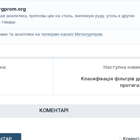
rgprom.org
ая аналитика, прогнозы цен на сталь, железную руду, уголь и другие
 товары.
овин та аналітики на
телеграм-каналі Металургпром
.
ина
Наступна нови
Класифікація фільтрів д
протига
КОМЕНТАРІ
НТАР
Комента