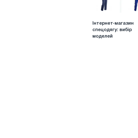
роботи
на
вулиці
Інтернет-
Інтернет-магазин
магазин
спецодягу: вибір
спецодягу:
моделей
вибір
моделей