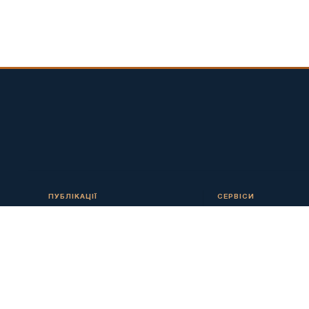
ПУБЛІКАЦІЇ
СЕРВІСИ
Чорна металургія
Статистика
Кольорова металургія
Котирування
Видобуток металів
Калькулятор
Прес-релізи
Реклама
Аналітика