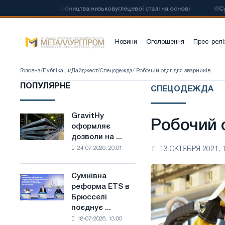
о заводу з виробництва низьковуглецевої сталі на основі
📰
Сумнів
Новини
Оголошення
Прес-релі
Головна
/
Публікації
/
Дайджест
/
Спецодежда
/ Робочий одяг для зварників
ПОПУЛЯРНЕ
СПЕЦОДЕЖДА
GravitHy
GravitHy
Робочий 
оформляє
оформляє
дозволи на ...
дозволи
24-07-2026, 20:01
13 ОКТЯБРЯ 2021, 
на
будівництво
заводу
Сумнівна
Сумнівна
з
реформа ETS в
реформа
виробництва
Брюсселі
ETS
низьковуглецевої
поєднує ...
в
сталі
18-07-2026, 13:00
Брюсселі
на