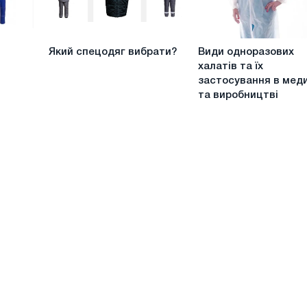
Який
Види
Який спецодяг вибрати?
Види одноразових
спецодяг
одноразових
халатів та їх
вибрати?
халатів
застосування в мед
та
та виробництві
їх
застосування
в
медицині
та
виробництві