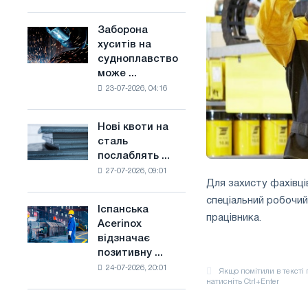
поєднує
основі
галузеві
водню
Заборона
Заборона
обмеження
у
хуситів на
хуситів
з
Франції
судноплавство
на
амбіціями
може ...
судноплавство
по
23-07-2026, 04:16
може
боротьбі
порушити
зі
імпорт
зміною
Нові квоти на
Нові
Саудівської
клімату
сталь
квоти
сталі
послаблять ...
на
27-07-2026, 09:01
сталь
Для захисту фахівці
послаблять
спеціальний робочий
конкуренцію
Іспанська
Іспанська
в
працівника.
Acerinox
Acerinox
Сполученому
відзначає
відзначає
Королівстві
позитивну ...
позитивну
24-07-2026, 20:01
динаміку
в
другому