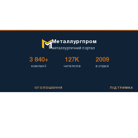
Металлургпром
металлургичний портал
3 840+
127K
2009
компанії
читателів
в отразі
ОГОЛОШЕННЯ
ПІДТРИМКА
Всі оголошення
Про проект
Блокнот
Задати питанн
Мої оголошення
Допомога
Додати оголошення
Контакти
Пошук
Статистика