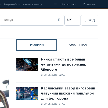
отьбі зі зміною клімату
📰
Заборона хуситів на судноплавство може
Статистика
Реклама
ВХІД
О
б
р
НОВИНИ
АНАЛІТИКА
а
т
Ринки стають все більш
Ринки
и
чутливими до потрясінь:
стають
Glencore
все
м
05-08-2026, 22:00
більш
о
чутливими
до
в
Каслінський завод виготовив
Каслінський
потрясінь:
чавунний шаховий павільйон
завод
у
Glencore
для Бєлгорода
виготовив
с
05-08-2026, 21:00
чавунний