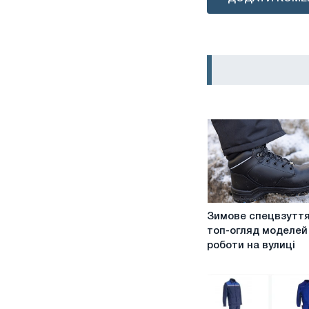
Зимове
Зимове спецвзуття
спецвзуття
топ-огляд моделей
ІТП:
роботи на вулиці
топ-
огляд
моделей
для