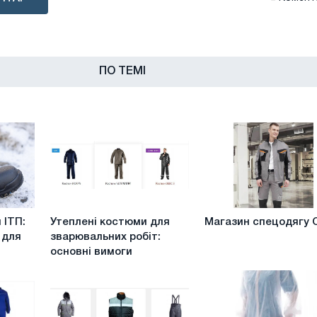
ПО ТЕМІ
Утеплені
Магазин
 ІТП:
Утеплені костюми для
Магазин спецодягу 
костюми
спецодягу
 для
зварювальних робіт:
для
Ozon
основні вимоги
зварювальних
робіт:
основні
вимоги