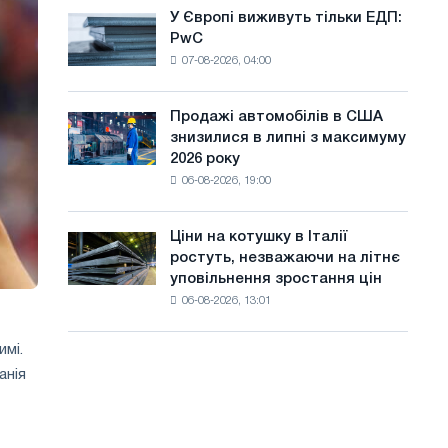
оновлення
а
У Європі виживуть тільки ЕДП:
У
трамвайних
PwC
Європі
й
колій
07-08-2026, 04:00
виживуть
Москви
т
тільки
і
ЕДП:
у
Ярославля
Продажі автомобілів в США
Продажі
PwC
знизилися в липні з максимуму
автомобілів
2026 року
в
06-08-2026, 19:00
США
знизилися
в
Ціни на котушку в Італії
Ціни
липні
ростуть, незважаючи на літнє
на
з
уповільнення зростання цін
котушку
максимуму
06-08-2026, 13:01
в
2026
Італії
року
ростуть,
мі.
незважаючи
анія
на
літнє
уповільнення