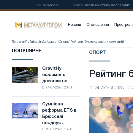
вуглецевої сталі на основі
📰
Нові квоти на сталь послаблять конк
Новини
Оголошення
Прес-релі
Головна
/
Публікації
/
Дайджест
/
Спорт
/ Рейтинг букмекерських компаній
ПОПУЛЯРНЕ
СПОРТ
GravitHy
GravitHy
Рейтинг 
оформляє
оформляє
дозволи на ...
дозволи
24-07-2026, 20:01
24 ИЮНЯ 2023, 12:
на
будівництво
заводу
Сумнівна
Сумнівна
з
реформа ETS в
реформа
виробництва
Брюсселі
ETS
низьковуглецевої
поєднує ...
в
сталі
18-07-2026, 13:00
Брюсселі
на