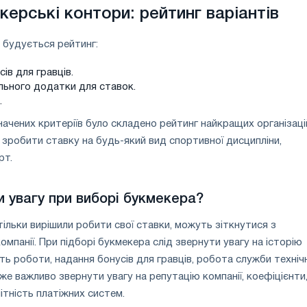
ерські контори: рейтинг варіантів
 будується рейтинг:
ів для гравців.
льного додатки для ставок.
.
начених критеріїв було складено рейтинг найкращих організацій
а зробити ставку на будь-який вид спортивної дисципліни,
рт.
и увагу при виборі букмекера?
 тільки вирішили робити свої ставки, можуть зіткнутися з
мпанії. При підборі букмекера слід звернути увагу на історію
ть роботи, надання бонусів для гравців, робота служби техніч
же важливо звернути увагу на репутацію компанії, коефіцієнти
ітність платіжних систем.