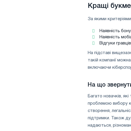
Кращі букмек
За якими критеріями
Наявність бонус
Наявність мобі
Відгуки гравців
На підставі вищезаз
такій компанії можн
включаючи кіберспо
На що звернут
Багато новачків, які
проблемою вибору ко
створення, легальніс
підтримки. Також ду
надаються, різноман