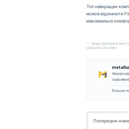
Топ найкращих компа
можна відзначити Par
максимально комфорт
metallu
Финансов
сырьевые
Більше н
Навігація
Попередня нов