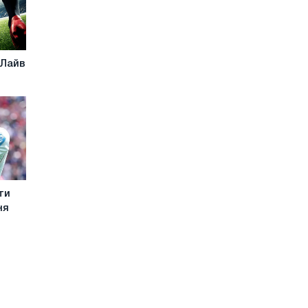
 Лайв
ти
ня