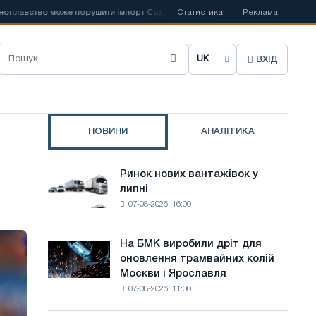
вство може порушити імпорт Саудівської сталі
Статистика
📰
Іспанська Acerinox
Реклама
ВХІД
О
б
р
НОВИНИ
АНАЛІТИКА
а
т
Ринок нових вантажівок у
Ринок
и
липні
нових
07-08-2026, 16:00
вантажівок
м
у
о
липні
На БМК виробили дріт для
На
в
оновлення трамвайних колій
БМК
Москви і Ярославля
виробили
у
07-08-2026, 11:00
дріт
с
для