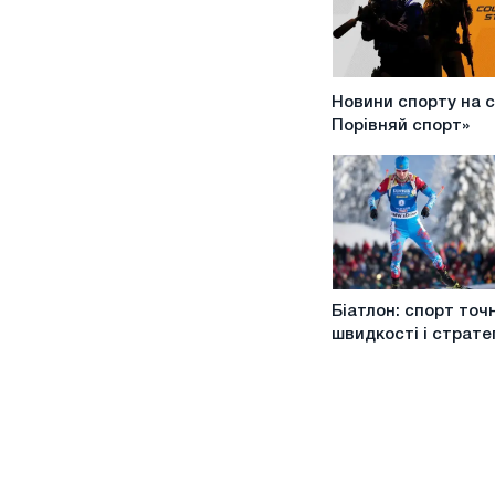
Новини
Новини спорту на с
спорту
Порівняй спорт»
на
сайті
"
Порівняй
спорт»
Біатлон:
Біатлон: спорт точн
спорт
швидкості і стратег
точності,
швидкості
і
стратегії