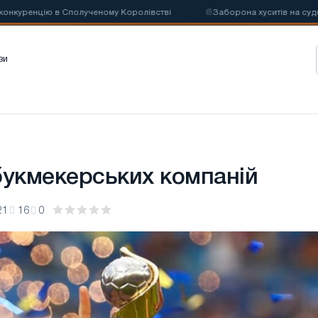
уренцію в Сполученому Королівстві
📰
Заборона хуситів на суднопла
зи
букмекерських компаній
21
16
0