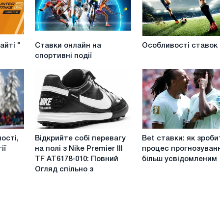
Ставки
Особливості
айті "
Ставки онлайн на
Особливості ставок
онлайн
ставок
спортивні події
на
Лайв
спортивні
події
Відкрийте
Bet
ості,
Відкрийте собі перевагу
Bet ставки: як зроби
собі
ставки:
ії
на полі з Nike Premier III
процес прогнозуван
перевагу
як
TF AT6178-010: Повний
більш усвідомленим
на
зробити
Огляд спільно з
полі
процес
з
прогнозування
Nike
більш
Premier
усвідомленим
III