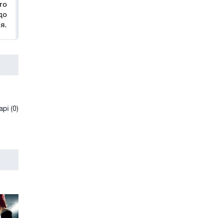
ro
до
я.
рі (0)