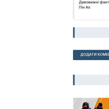
Дивовижні факти
Пін Ап
ДОДАТИ КОМЕ