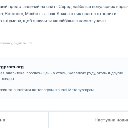
ній представлений на сайті. Серед найбільш популярних варіа
i, Betboom, Мелбет та інші. Кожна з них прагне створити
ні умови, щоб залучити якнайбільше користувачів.
rgprom.org
ая аналитика, прогнозы цен на сталь, железную руду, уголь и другие
 товары.
овин та аналітики на
телеграм-каналі Металургпром
.
ина
Наступна нови