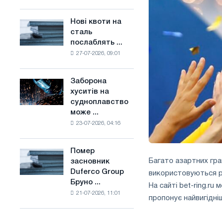
поєднує
основі
галузеві
водню
Нові квоти на
Нові
обмеження
у
сталь
квоти
з
Франції
послаблять ...
на
амбіціями
27-07-2026, 09:01
сталь
по
послаблять
боротьбі
конкуренцію
зі
Заборона
Заборона
в
зміною
хуситів на
хуситів
Сполученому
клімату
судноплавство
на
Королівстві
може ...
судноплавство
23-07-2026, 04:16
може
порушити
імпорт
Помер
Помер
Саудівської
Багато азартних гра
засновник
засновник
сталі
Duferco Group
використовуються рі
Duferco
Бруно ...
Group
На сайті bet-ring.ru
21-07-2026, 11:01
Бруно
пропонує найвигідніш
Больфо