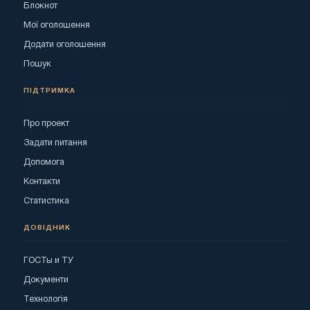
Блокнот
Мої оголошення
Додати оголошення
Пошук
ПІДТРИМКА
Про проект
Задати питання
Допомога
Контакти
Статистика
ДОВІДНИК
ГОСТы и ТУ
Документи
Технологія