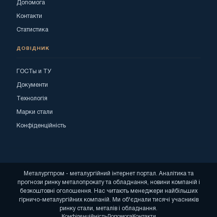
Допомога
Контакти
Статистика
ДОВІДНИК
ГОСТы и ТУ
Документи
Технологія
Марки стали
Конфіденційність
Металургпром - металургійний інтернет портал. Аналітика та
прогнози ринку металопрокату та обладнання, новини компаній і
безкоштовні оголошення. Нас читають менеджери найбільших
гірничо-металургійних компаній. Ми об'єднали тисячі учасників
ринку стали, металів і обладнання.
Конфіденційність
Допомога
Контакти