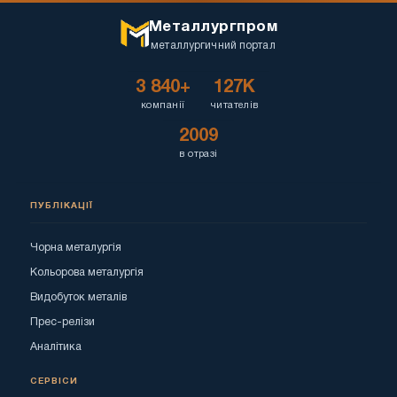
Металлургпром
металлургичний портал
3 840+
127K
компанії
читателів
2009
в отразі
ПУБЛІКАЦІЇ
Чорна металургія
Кольорова металургія
Видобуток металів
Прес-релізи
Аналітика
СЕРВІСИ