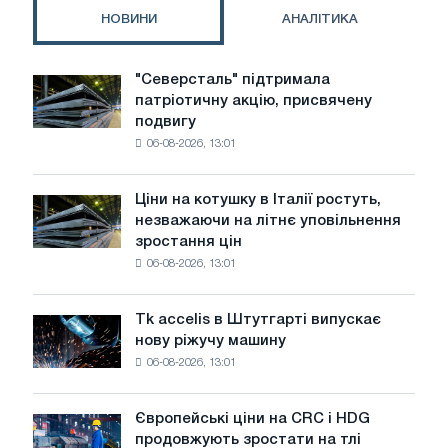
та
НОВИНИ
АНАЛІТИКА
красивих
будівель
"Северсталь" підтримала
"Северсталь"
патріотичну акцію, присвячену
підтримала
подвигу
патріотичну
06-08-2026, 13:01
акцію,
присвячену
подвигу
Ціни на котушку в Італії ростуть,
Ціни
радянської
незважаючи на літнє уповільнення
на
авіації
зростання цін
котушку
в
06-08-2026, 13:01
в
роки
Італії
Великої
ростуть,
Вітчизняної
Tk accelis в Штутгарті випускає
Tk
незважаючи
війни
нову ріжучу машину
accelis
на
06-08-2026, 13:01
в
літнє
Штутгарті
уповільнення
випускає
зростання
Європейські ціни на CRC і HDG
Європейські
нову
цін
продовжують зростати на тлі
ціни