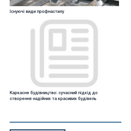
Існуючі
Існуючі види профнастилу
види
профнастилу
Каркасне
Каркасне будівництво: сучасний підхід до
будівництво:
створення надійних та красивих будівель
сучасний
підхід
до
створення
надійних